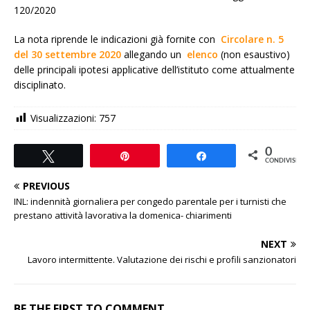
120/2020
La nota riprende le indicazioni già fornite con
Circolare n. 5
del 30 settembre 2020
allegando un
elenco
(non esaustivo)
delle principali ipotesi applicative dell’istituto come attualmente
disciplinato.
Visualizzazioni:
757
0
Tweet
Pin
Share
CONDIVISIONI
PREVIOUS
INL: indennità giornaliera per congedo parentale per i turnisti che
prestano attività lavorativa la domenica- chiarimenti
NEXT
Lavoro intermittente. Valutazione dei rischi e profili sanzionatori
BE THE FIRST TO COMMENT