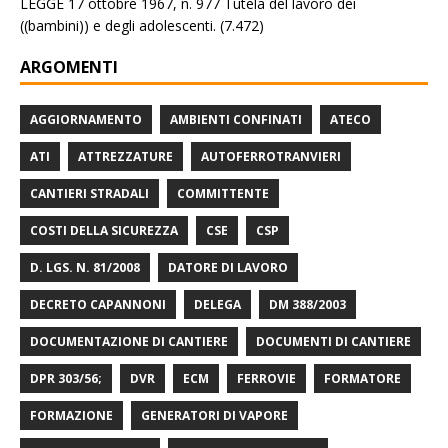
LEGGE 17 ottobre 1967, n. 977 Tutela del lavoro dei
((bambini)) e degli adolescenti.
(7.472)
ARGOMENTI
AGGIORNAMENTO
AMBIENTI CONFINATI
ATECO
ATI
ATTREZZATURE
AUTOFERROTRANVIERI
CANTIERI STRADALI
COMMITTENTE
COSTI DELLA SICUREZZA
CSE
CSP
D. LGS. N. 81/2008
DATORE DI LAVORO
DECRETO CAPANNONI
DELEGA
DM 388/2003
DOCUMENTAZIONE DI CANTIERE
DOCUMENTI DI CANTIERE
DPR 303/56;
DVR
ECM
FERROVIE
FORMATORE
FORMAZIONE
GENERATORI DI VAPORE