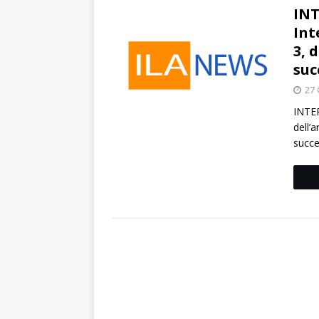
INT
Int
3, d
suc
27 
INTER
dell’
succe