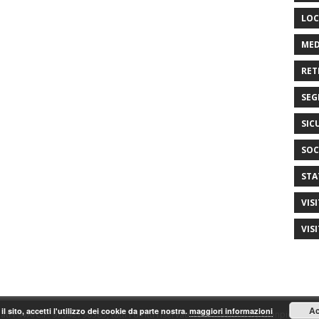
LOC
MED
RET
SEG
SIC
SOC
STA
VIS
VIS
Ac
il sito, accetti l'utilizzo dei cookie da parte nostra.
maggiori informazioni
ti P.IVA/C.F. 97542790585, tutti i diritti riservati. realizzazione by Gianpiero Fas