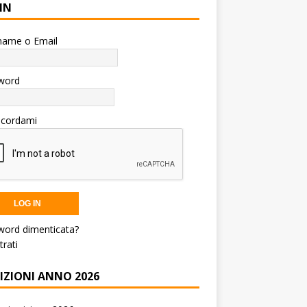
IN
name o Email
word
icordami
word dimenticata?
trati
RIZIONI ANNO 2026