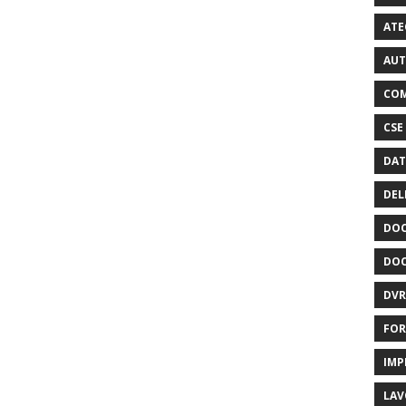
ATE
AUT
COM
CSE
DAT
DEL
DOC
DOC
DVR
FOR
IMP
LAV