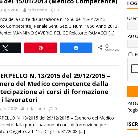
6 del 15/01/2013 (Medico Competente)
LOG
Luglio 2018
redazione
0
User
nza della Corte di Cassazione n. 1856 del 15/01/2013
co Competente) Penale Sent. Sez. 3 Num. 1856 Anno 2013
idente: MANNINO SAVERIO FELICE Relatore: RAMACCI
[…]
Pass
0
Tweet
Pin
Share
CONDIVISIONI
R
ERPELLO N. 13/2015 del 29/12/2015 –
nero del Medico competente dalla
tecipazione ai corsi di formazione
 i lavoratori
Pass
uglio 2018
redazione
0
Regis
PELLO N. 13/2015 del 29/12/2015 – Esonero del Medico
ISC
tente dalla partecipazione ai corsi di formazione per i
atori Oggetto: art. 12, D.Lgs. n. 81/2008
[…]