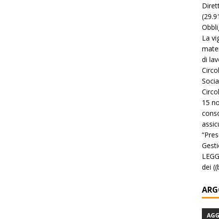
Diret
(29.9
Obbli
La vi
mater
di la
Circo
Socia
Circo
15 no
conso
assicu
“Pres
Gesti
LEGGE
dei (
ARG
AG