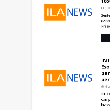
185
10 
Sente
(Medi
Pres
INT
Eso
par
per
4 L
INTER
compe
lavor