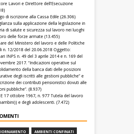
tore Lavori e Direttore dell’Esecuzione
18)
go di iscrizione alla Cassa Edile
(26.306)
gilanza sulla applicazione della legislazione in
ia di salute e sicurezza sul lavoro nei luoghi
voro delle forze armate
(13.455)
lare del Ministero del lavoro e delle Politiche
li n. 12/2018 del 20.06.2018 Oggetto:
lari INPS n. 49 del 3 aprile 2014 e n. 169 del
vembre 2017. “Indicazioni operative sul
lidamento della banca dati delle posizioni
rative degli iscritti alle gestioni pubbliche” e
crizione dei contributi pensionistici dovuti alle
oni pubbliche”.
(8.937)
 17 ottobre 1967, n. 977 Tutela del lavoro
(bambini)) e degli adolescenti.
(7.472)
OMENTI
GIORNAMENTO
AMBIENTI CONFINATI