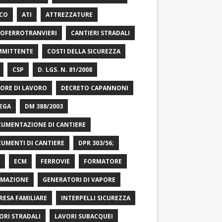
CO
ATI
ATTREZZATURE
OFERROTRANVIERI
CANTIERI STRADALI
MITTENTE
COSTI DELLA SICUREZZA
CSP
D. LGS. N. 81/2008
ORE DI LAVORO
DECRETO CAPANNONI
EGA
DM 388/2003
UMENTAZIONE DI CANTIERE
UMENTI DI CANTIERE
DPR 303/56;
ECM
FERROVIE
FORMATORE
MAZIONE
GENERATORI DI VAPORE
RESA FAMILIARE
INTERPELLI SICUREZZA
ORI STRADALI
LAVORI SUBACQUEI