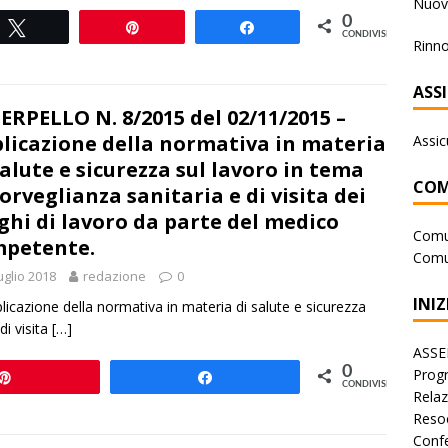
Nuova
0
Tweet
Pin
Share
CONDIVISIONI
Rinno
ASS
ERPELLO N. 8/2015 del 02/11/2015 –
licazione della normativa in materia
Assic
salute e sicurezza sul lavoro in tema
COM
sorveglianza sanitaria e di visita dei
ghi di lavoro da parte del medico
Comu
petente.
Comu
uglio 2018
redazione
0
INIZ
cazione della normativa in materia di salute e sicurezza
di visita
[…]
ASSE
0
Progr
Pin
Share
CONDIVISIONI
Rela
Reso
Conf