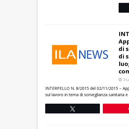
INT
App
di 
di 
luo
com
3 L
INTERPELLO N. 8/2015 del 02/11/2015 – Appli
sul lavoro in tema di sorveglianza sanitaria e 
Tweet