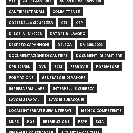
ATI
ATTREZZATURE
AUTOFERROTRANVIERI
CANTIERI STRADALI
COMMITTENTE
COSTI DELLA SICUREZZA
CSE
CSP
D. LGS. N. 81/2008
DATORE DI LAVORO
DECRETO CAPANNONI
DELEGA
DM 388/2003
DOCUMENTAZIONE DI CANTIERE
DOCUMENTI DI CANTIERE
DPR 303/56;
DVR
ECM
FERROVIE
FORMATORE
FORMAZIONE
GENERATORI DI VAPORE
IMPRESA FAMILIARE
INTERPELLI SICUREZZA
LAVORI STRADALI
LAVORI SUBACQUEI
LOCALI INTERRATI E SEMINTERRATI
MEDICO COMPETENTE
MLPS
POS
RETRIBUZIONE
RSPP
SCIA
SEGNALETICA STRADALE
SICUREZZA CANTIERI