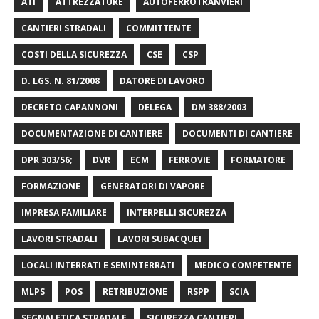
ATI
ATTREZZATURE
AUTOFERROTRANVIERI
CANTIERI STRADALI
COMMITTENTE
COSTI DELLA SICUREZZA
CSE
CSP
D. LGS. N. 81/2008
DATORE DI LAVORO
DECRETO CAPANNONI
DELEGA
DM 388/2003
DOCUMENTAZIONE DI CANTIERE
DOCUMENTI DI CANTIERE
DPR 303/56;
DVR
ECM
FERROVIE
FORMATORE
FORMAZIONE
GENERATORI DI VAPORE
IMPRESA FAMILIARE
INTERPELLI SICUREZZA
LAVORI STRADALI
LAVORI SUBACQUEI
LOCALI INTERRATI E SEMINTERRATI
MEDICO COMPETENTE
MLPS
POS
RETRIBUZIONE
RSPP
SCIA
SEGNALETICA STRADALE
SICUREZZA CANTIERI