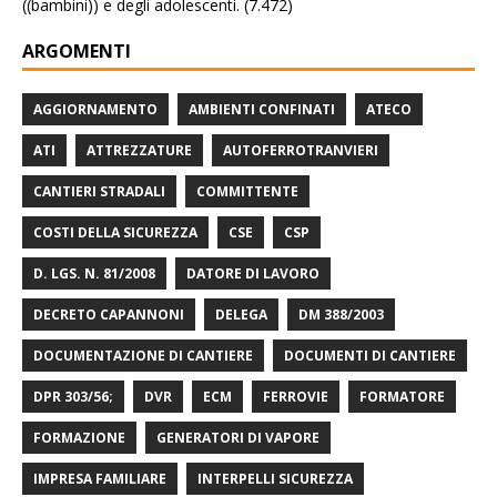
((bambini)) e degli adolescenti.
(7.472)
ARGOMENTI
AGGIORNAMENTO
AMBIENTI CONFINATI
ATECO
ATI
ATTREZZATURE
AUTOFERROTRANVIERI
CANTIERI STRADALI
COMMITTENTE
COSTI DELLA SICUREZZA
CSE
CSP
D. LGS. N. 81/2008
DATORE DI LAVORO
DECRETO CAPANNONI
DELEGA
DM 388/2003
DOCUMENTAZIONE DI CANTIERE
DOCUMENTI DI CANTIERE
DPR 303/56;
DVR
ECM
FERROVIE
FORMATORE
FORMAZIONE
GENERATORI DI VAPORE
IMPRESA FAMILIARE
INTERPELLI SICUREZZA