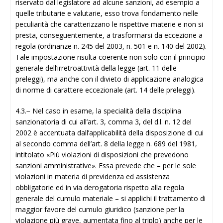
riservato dal legislatore ad alcune sanzioni, ad esempio a
quelle tributarie e valutarie, esso trova fondamento nelle
peculiarità che caratterizzano le rispettive materie e non si
presta, conseguentemente, a trasformarsi da eccezione a
regola (ordinanze n. 245 del 2003, n. 501 e n. 140 del 2002).
Tale impostazione risulta coerente non solo con il principio
generale dell’irretroattività della legge (art. 11 delle
preleggi), ma anche con il divieto di applicazione analogica
di norme di carattere eccezionale (art. 14 delle preleggi).
4.3.− Nel caso in esame, la specialità della disciplina
sanzionatoria di cui all’art. 3, comma 3, del d.l. n. 12 del
2002 è accentuata dall’applicabilità della disposizione di cui
al secondo comma dell’art. 8 della legge n. 689 del 1981,
intitolato «Più violazioni di disposizioni che prevedono
sanzioni amministrative». Essa prevede che – per le sole
violazioni in materia di previdenza ed assistenza
obbligatorie ed in via derogatoria rispetto alla regola
generale del cumulo materiale – si applichi il trattamento di
maggior favore del cumulo giuridico (sanzione per la
violazione più grave, aumentata fino al triplo) anche per le