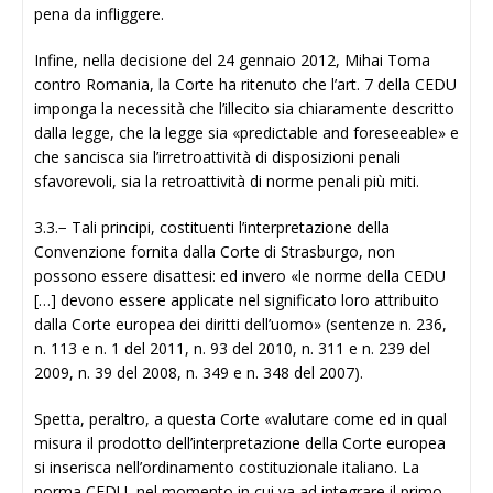
pena da infliggere.
Infine, nella decisione del 24 gennaio 2012, Mihai Toma
contro Romania, la Corte ha ritenuto che l’art. 7 della CEDU
imponga la necessità che l’illecito sia chiaramente descritto
dalla legge, che la legge sia «predictable and foreseeable» e
che sancisca sia l’irretroattività di disposizioni penali
sfavorevoli, sia la retroattività di norme penali più miti.
3.3.− Tali principi, costituenti l’interpretazione della
Convenzione fornita dalla Corte di Strasburgo, non
possono essere disattesi: ed invero «le norme della CEDU
[…] devono essere applicate nel significato loro attribuito
dalla Corte europea dei diritti dell’uomo» (sentenze n. 236,
n. 113 e n. 1 del 2011, n. 93 del 2010, n. 311 e n. 239 del
2009, n. 39 del 2008, n. 349 e n. 348 del 2007).
Spetta, peraltro, a questa Corte «valutare come ed in qual
misura il prodotto dell’interpretazione della Corte europea
si inserisca nell’ordinamento costituzionale italiano. La
norma CEDU, nel momento in cui va ad integrare il primo