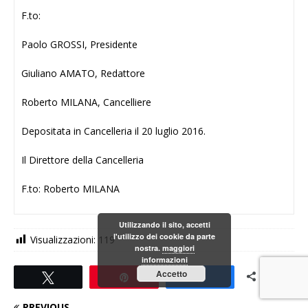
F.to:
Paolo GROSSI, Presidente
Giuliano AMATO, Redattore
Roberto MILANA, Cancelliere
Depositata in Cancelleria il 20 luglio 2016.
Il Direttore della Cancelleria
F.to: Roberto MILANA
Utilizzando il sito, accetti
l'utilizzo dei cookie da parte
Visualizzazioni:
119
nostra.
maggiori
informazioni
0
Accetto
Tweet
Pin
Share
CONDIVISIONI
PREVIOUS