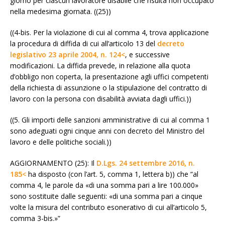
giorno per ciascun lavoratore disabile che risulta non occupato
nella medesima giornata. ((25))
((4-bis. Per la violazione di cui al comma 4, trova applicazione
la procedura di diffida di cui all’articolo 13 del
decreto
legislativo 23 aprile 2004, n. 124<
, e successive
modificazioni. La diffida prevede, in relazione alla quota
d’obbligo non coperta, la presentazione agli uffici competenti
della richiesta di assunzione o la stipulazione del contratto di
lavoro con la persona con disabilità avviata dagli uffici.))
((5. Gli importi delle sanzioni amministrative di cui al comma 1
sono adeguati ogni cinque anni con decreto del Ministro del
lavoro e delle politiche sociali.))
AGGIORNAMENTO (25): Il
D.Lgs. 24 settembre 2016, n.
185<
ha disposto (con l’art. 5, comma 1, lettera b)) che “al
comma 4, le parole da «di una somma pari a lire 100.000»
sono sostituite dalle seguenti: «di una somma pari a cinque
volte la misura del contributo esonerativo di cui all’articolo 5,
comma 3-bis.»”