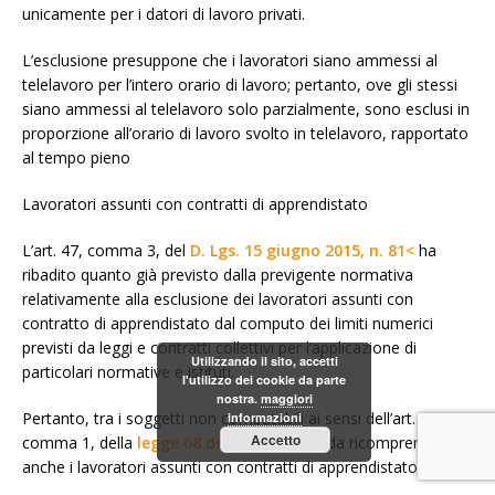
unicamente per i datori di lavoro privati.
L’esclusione presuppone che i lavoratori siano ammessi al
telelavoro per l’intero orario di lavoro; pertanto, ove gli stessi
siano ammessi al telelavoro solo parzialmente, sono esclusi in
proporzione all’orario di lavoro svolto in telelavoro, rapportato
al tempo pieno
Lavoratori assunti con contratti di apprendistato
L’art. 47, comma 3, del
D. Lgs. 15 giugno 2015, n. 81<
ha
ribadito quanto già previsto dalla previgente normativa
relativamente alla esclusione dei lavoratori assunti con
contratto di apprendistato dal computo dei limiti numerici
previsti da leggi e contratti collettivi per l’applicazione di
Utilizzando il sito, accetti
particolari normative e istituti.
l'utilizzo dei cookie da parte
nostra.
maggiori
Pertanto, tra i soggetti non computabili ai sensi dell’art. 4,
informazioni
Accetto
comma 1, della
legge 68 del 1999<
, sono da ricomprendere
anche i lavoratori assunti con contratti di apprendistato.