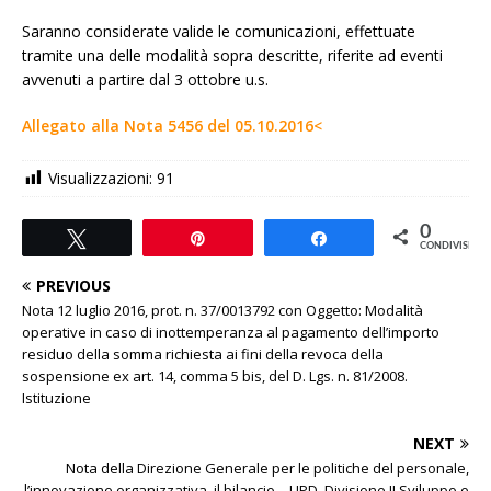
Saranno considerate valide le comunicazioni, effettuate
tramite una delle modalità sopra descritte, riferite ad eventi
avvenuti a partire dal 3 ottobre u.s.
Allegato alla Nota 5456 del 05.10.2016<
Visualizzazioni:
91
0
Tweet
Pin
Share
CONDIVISIONI
PREVIOUS
Nota 12 luglio 2016, prot. n. 37/0013792 con Oggetto: Modalità
operative in caso di inottemperanza al pagamento dell’importo
residuo della somma richiesta ai fini della revoca della
sospensione ex art. 14, comma 5 bis, del D. Lgs. n. 81/2008.
Istituzione
NEXT
Nota della Direzione Generale per le politiche del personale,
l’innovazione organizzativa, il bilancio – UPD, Divisione II Sviluppo e