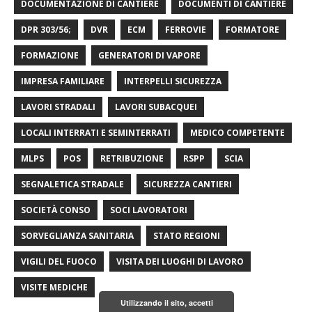
DOCUMENTAZIONE DI CANTIERE
DOCUMENTI DI CANTIERE
DPR 303/56;
DVR
ECM
FERROVIE
FORMATORE
FORMAZIONE
GENERATORI DI VAPORE
IMPRESA FAMILIARE
INTERPELLI SICUREZZA
LAVORI STRADALI
LAVORI SUBACQUEI
LOCALI INTERRATI E SEMINTERRATI
MEDICO COMPETENTE
MLPS
POS
RETRIBUZIONE
RSPP
SCIA
SEGNALETICA STRADALE
SICUREZZA CANTIERI
SOCIETÀ CONSO
SOCI LAVORATORI
SORVEGLIANZA SANITARIA
STATO REGIONI
VIGILI DEL FUOCO
VISITA DEI LUOGHI DI LAVORO
VISITE MEDICHE
Utilizzando il sito, accetti