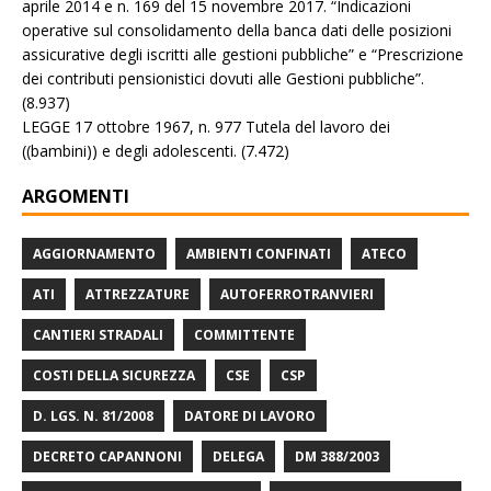
aprile 2014 e n. 169 del 15 novembre 2017. “Indicazioni
operative sul consolidamento della banca dati delle posizioni
assicurative degli iscritti alle gestioni pubbliche” e “Prescrizione
dei contributi pensionistici dovuti alle Gestioni pubbliche”.
(8.937)
LEGGE 17 ottobre 1967, n. 977 Tutela del lavoro dei
((bambini)) e degli adolescenti.
(7.472)
ARGOMENTI
AGGIORNAMENTO
AMBIENTI CONFINATI
ATECO
ATI
ATTREZZATURE
AUTOFERROTRANVIERI
CANTIERI STRADALI
COMMITTENTE
COSTI DELLA SICUREZZA
CSE
CSP
D. LGS. N. 81/2008
DATORE DI LAVORO
DECRETO CAPANNONI
DELEGA
DM 388/2003