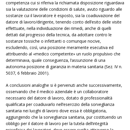
competenza cui si riferiva la richiamata disposizione riguardava
sia la valutazione delle condizioni di salute, avuto riguardo alle
sostanze cui il lavoratore è esposto, sia la coadiuvazione del
datore di lavoro/dirigente, tenendo conto dell’esito delle visite
effettuate, nella individuazione dei rimedi, anche di quelli
dettati dal progresso della tecnica, da adottare contro le
sostanze tossiche o infettanti o comunque nocive,
escludendo, così, una posizione meramente esecutiva ed
attribuendo al «medico competente» un ruolo propulsivo che
determinava, quale conseguenza, l’assunzione di una
autonoma posizione di garanzia in materia sanitaria (Sez. IV n.
5037, 6 febbraio 2001).
A conclusioni analoghe si è pervenuti anche successivamente,
osservando che il medico aziendale è un collaboratore
necessario del datore di lavoro, dotato di professionalità
qualificata per coadiuvarlo nell’esercizio della sorveglianza
sanitaria nei luoghi di lavoro dove essa è obbligatoria,
aggiungendo che la sorveglianza sanitaria, pur costituendo un
obbligo per il datore di lavoro per la tutela dell’integrità
psicofisica dei lavoratori, deve essere svolta attraverso la