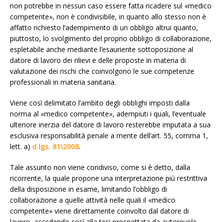
non potrebbe in nessun caso essere fatta ricadere sul «medico
competente», non è condivisibile, in quanto allo stesso non è
affatto richiesto l’adempimento di un obbligo altrui quanto,
piuttosto, lo svolgimento del proprio obbligo di collaborazione,
espletabile anche mediante l’esauriente sottoposizione al
datore di lavoro dei rilievi e delle proposte in materia di
valutazione dei rischi che coinvolgono le sue competenze
professionali in materia sanitaria.
Viene così delimitato l’ambito degli obblighi imposti dalla
norma al «medico competente», adempiuti i quali, l’eventuale
ulteriore inerzia del datore di lavoro resterebbe imputata a sua
esclusiva responsabilità penale a mente dell’art. 55, comma 1,
lett. a)
d.lgs. 81\2008
.
Tale assunto non viene condiviso, come si è detto, dalla
ricorrente, la quale propone una interpretazione più restrittiva
della disposizione in esame, limitando l’obbligo di
collaborazione a quelle attività nelle quali il «medico
competente» viene direttamente coinvolto dal datore di
lavoro, accedendo così alla tesi prospettata da autorevole