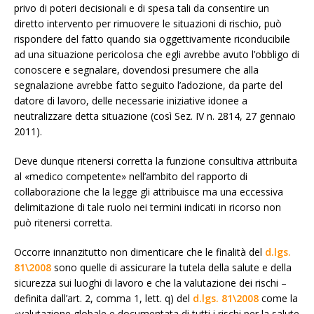
privo di poteri decisionali e di spesa tali da consentire un
diretto intervento per rimuovere le situazioni di rischio, può
rispondere del fatto quando sia oggettivamente riconducibile
ad una situazione pericolosa che egli avrebbe avuto l’obbligo di
conoscere e segnalare, dovendosi presumere che alla
segnalazione avrebbe fatto seguito l’adozione, da parte del
datore di lavoro, delle necessarie iniziative idonee a
neutralizzare detta situazione (così Sez. IV n. 2814, 27 gennaio
2011).
Deve dunque ritenersi corretta la funzione consultiva attribuita
al «medico competente» nell’ambito del rapporto di
collaborazione che la legge gli attribuisce ma una eccessiva
delimitazione di tale ruolo nei termini indicati in ricorso non
può ritenersi corretta.
Occorre innanzitutto non dimenticare che le finalità del
d.lgs.
81\2008
sono quelle di assicurare la tutela della salute e della
sicurezza sui luoghi di lavoro e che la valutazione dei rischi –
definita dall’art. 2, comma 1, lett. q) del
d.lgs. 81\2008
come la
«valutazione globale e documentata di tutti i rischi per la salute