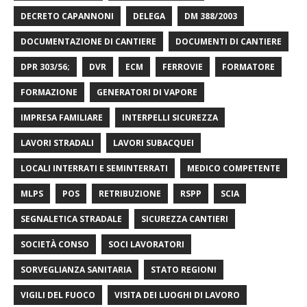
DECRETO CAPANNONI
DELEGA
DM 388/2003
DOCUMENTAZIONE DI CANTIERE
DOCUMENTI DI CANTIERE
DPR 303/56;
DVR
ECM
FERROVIE
FORMATORE
FORMAZIONE
GENERATORI DI VAPORE
IMPRESA FAMILIARE
INTERPELLI SICUREZZA
LAVORI STRADALI
LAVORI SUBACQUEI
LOCALI INTERRATI E SEMINTERRATI
MEDICO COMPETENTE
MLPS
POS
RETRIBUZIONE
RSPP
SCIA
SEGNALETICA STRADALE
SICUREZZA CANTIERI
SOCIETÀ CONSO
SOCI LAVORATORI
SORVEGLIANZA SANITARIA
STATO REGIONI
VIGILI DEL FUOCO
VISITA DEI LUOGHI DI LAVORO