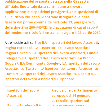
pubblicazione del presente decreto nella Gazzetta
Ufficiale; fino a tale data continuano a trovare
applicazione le disposizioni previgenti. Le disposizioni di
cui al titolo VIII, capo IV entrano in vigore alla data
fissata dal primo comma dell’articolo 13, paragrafo 1,
della direttiva 2004/40/CE; le disposizioni di cui al capo V
del medesimo titolo VIII entrano in vigore il 26 aprile 2010.
Altre notizie utili su
Sito ILA – Ispettori del lavoro Associati
,
Pagina Facebook ILA – Ispettori del lavoro Associati
,
Pagina Linkedin ILA Ispettori del lavoro Associati
,
Canale
Telegram ILA Ispettori del Lavoro Associati
;
ILA Profilo
Google+
;
ILA Community Google+
;
ILA Ispettori del Lavoro
Associati su Twitter
;
ILA Ispettori del Lavoro Associati su
Tumblr
;
ILA Ispettori del Lavoro Associati su Reddit
;
ILA
Ispettori del Lavoro Associati su Flipboard
Ispettori del lavoro
Risoluzione del Parlamento
Associati
europeo del 14 gennaio
2014 sulle ispezioni sul
Pagina Facebook ILA –
lavoro efficaci come