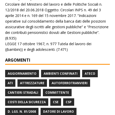
Circolare del Ministero del lavoro e delle Politiche Sociali n.
12/2018 del 20.06.2018 Oggetto: Circolari INPS n. 49 del 3
aprile 2014 e n. 169 del 15 novembre 2017. “Indicazioni
operative sul consolidamento della banca dati delle posizioni
assicurative degli iscritti alle gestioni pubbliche” e “Prescrizione
dei contributi pensionistici dovuti alle Gestioni pubbliche”.
(8.935)
LEGGE 17 ottobre 1967, n. 977 Tutela del lavoro dei
((bambini)) e degli adolescenti.
(7.471)
ARGOMENTI
AGGIORNAMENTO
AMBIENTI CONFINATI
ATECO
ATI
ATTREZZATURE
AUTOFERROTRANVIERI
CANTIERI STRADALI
COMMITTENTE
COSTI DELLA SICUREZZA
CSE
CSP
D. LGS. N. 81/2008
DATORE DI LAVORO