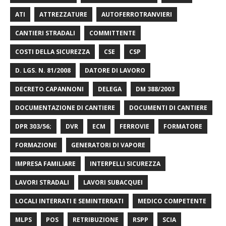
ATI
ATTREZZATURE
AUTOFERROTRANVIERI
CANTIERI STRADALI
COMMITTENTE
COSTI DELLA SICUREZZA
CSE
CSP
D. LGS. N. 81/2008
DATORE DI LAVORO
DECRETO CAPANNONI
DELEGA
DM 388/2003
DOCUMENTAZIONE DI CANTIERE
DOCUMENTI DI CANTIERE
DPR 303/56;
DVR
ECM
FERROVIE
FORMATORE
FORMAZIONE
GENERATORI DI VAPORE
IMPRESA FAMILIARE
INTERPELLI SICUREZZA
LAVORI STRADALI
LAVORI SUBACQUEI
LOCALI INTERRATI E SEMINTERRATI
MEDICO COMPETENTE
MLPS
POS
RETRIBUZIONE
RSPP
SCIA