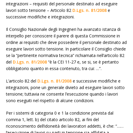
integrazioni – requisiti del personale destinato ad eseguire
lavori sotto tensione – Articolo 82
D.Lgs. n. 81/2008
e
successive modifiche e integrazioni.
Il Consiglio Nazionale degli Ingegneri ha avanzato istanza di
interpello per conoscere il parere di questa Commissione in
ordine ai requisiti che deve possedere il personale destinato ad
eseguire lavori sotto tensione. In particolare il Consiglio chiede
se la “pertinente normativa tecnica” richiamata nell’articolo 82
del
D.Lgs. n. 81/2008
“è la CEI 11-27 e, se si, se è pertanto
obbligatorio quanto in essa contenuto, tra cui: …”.
L’articolo 82 del
D.Lgs. n. 81/2008
e successive modifiche e
integrazioni, pone un generale divieto ad eseguire lavori sotto
tensione; tuttavia ne consente l’esecuzione quando i lavori
sono eseguiti nel rispetto di alcune condizioni.
Per i sistemi di categoria 0 e 1 la condizione prevista dal
comma 1, lett. b) del citato articolo 82, ai fini del
riconoscimento dell’idoneità dei lavoratori addetti, è che: “……
l’esecuzione di lavori su parti in tensione sia affidata a