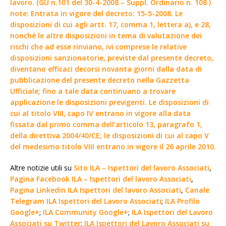
lavoro. (GU n.101 del 30-4-2008 – Suppl. Ordinario n. 108 )
note: Entrata in vigore del decreto: 15-5-2008. Le
disposizioni di cui agli artt. 17, comma 1, lettera a), e 28,
nonché le altre disposizioni in tema di valutazione dei
rischi che ad esse rinviano, ivi comprese le relative
disposizioni sanzionatorie, previste dal presente decreto,
diventano efficaci decorsi novanta giorni dalla data di
pubblicazione del presente decreto nella Gazzetta
Ufficiale; fino a tale data continuano a trovare
applicazione le disposizioni previgenti. Le disposizioni di
cui al titolo VIII, capo IV entrano in vigore alla data
fissata dal primo comma dell’articolo 13, paragrafo 1,
della direttiva 2004/40/CE; le disposizioni di cui al capo V
del medesimo titolo VIII entrano in vigore il 26 aprile 2010.
Altre notizie utili su
Sito ILA – Ispettori del lavoro Associati
,
Pagina Facebook ILA – Ispettori del lavoro Associati
,
Pagina Linkedin ILA Ispettori del lavoro Associati
,
Canale
Telegram ILA Ispettori del Lavoro Associati
;
ILA Profilo
Google+
;
ILA Community Google+
;
ILA Ispettori del Lavoro
Associati su Twitter
;
ILA Ispettori del Lavoro Associati su