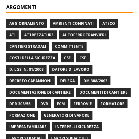
ARGOMENTI
AGGIORNAMENTO
AMBIENTI CONFINATI
ATECO
ATI
ATTREZZATURE
AUTOFERROTRANVIERI
CANTIERI STRADALI
COMMITTENTE
COSTI DELLA SICUREZZA
CSE
CSP
D. LGS. N. 81/2008
DATORE DI LAVORO
DECRETO CAPANNONI
DELEGA
DM 388/2003
DOCUMENTAZIONE DI CANTIERE
DOCUMENTI DI CANTIERE
DPR 303/56;
DVR
ECM
FERROVIE
FORMATORE
FORMAZIONE
GENERATORI DI VAPORE
IMPRESA FAMILIARE
INTERPELLI SICUREZZA
LAVORI STRADALI
LAVORI SUBACQUEI