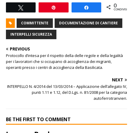
0
Tweet
Pin
Share
CONDIVISIONI
COMMITTENTE
DOCUMENTAZIONE DI CANTIERE
INTERPELLI SICUREZZA
PREVIOUS
Protocollo d’intesa per il rispetto della delle regole e della legalità
per i lavoratori che si occupano di accoglienza dei migranti,
operanti presso i centri di accoglienza della Basilicata.
NEXT
INTERPELLO N. 4/2014 del 13/03/2014 – Applicazione dell’allegato IV,
punti 1.11 e 1.12, del D.Lgs. n. 81/2008 per la categoria
autoferrotranvieri.
BE THE FIRST TO COMMENT