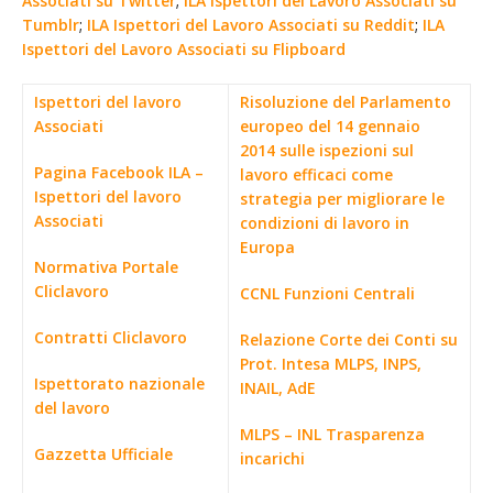
Associati su Twitter
;
ILA Ispettori del Lavoro Associati su
Tumblr
;
ILA Ispettori del Lavoro Associati su Reddit
;
ILA
Ispettori del Lavoro Associati su Flipboard
Ispettori del lavoro
Risoluzione del Parlamento
Associati
europeo del 14 gennaio
2014 sulle ispezioni sul
Pagina Facebook ILA –
lavoro efficaci come
Ispettori del lavoro
strategia per migliorare le
Associati
condizioni di lavoro in
Europa
Normativa Portale
Cliclavoro
CCNL Funzioni Centrali
Contratti Cliclavoro
Relazione Corte dei Conti su
Prot. Intesa MLPS, INPS,
Ispettorato nazionale
INAIL, AdE
del lavoro
MLPS – INL Trasparenza
Gazzetta Ufficiale
incarichi