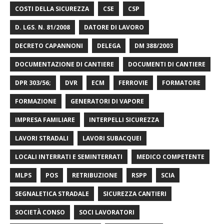
COSTI DELLA SICUREZZA
CSE
CSP
D. LGS. N. 81/2008
DATORE DI LAVORO
DECRETO CAPANNONI
DELEGA
DM 388/2003
DOCUMENTAZIONE DI CANTIERE
DOCUMENTI DI CANTIERE
DPR 303/56;
DVR
ECM
FERROVIE
FORMATORE
FORMAZIONE
GENERATORI DI VAPORE
IMPRESA FAMILIARE
INTERPELLI SICUREZZA
LAVORI STRADALI
LAVORI SUBACQUEI
LOCALI INTERRATI E SEMINTERRATI
MEDICO COMPETENTE
MLPS
POS
RETRIBUZIONE
RSPP
SCIA
SEGNALETICA STRADALE
SICUREZZA CANTIERI
SOCIETÀ CONSO
SOCI LAVORATORI