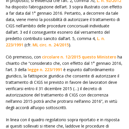
In proposito, si evidenzia che l’art. 2, comma 70,
L. n. 92/2012
ha disposto l’abrogazione dell’art. 3 sopra illustrato con effetto
a far data dal 1° gennaio 2016. Pertanto, a decorrere da tale
data, viene meno la possibilità di autorizzare il trattamento di
CIGS nell’ambito delle procedure concorsuali individuate
dall’art. 3 ed il conseguente esonero dal versamento del
predetto contributo sancito dall’art. 5, comma 4,
L. n.
223/1991
(cfr.
ML circ. n. 24/2015
).
Ciò premesso, con
circolare n. 12/2015 questo Ministero
ha
chiarito che “considerato che, con effetto dal 1° gennaio 2016,
l’art. 3 della
legge n. 223/1991
è espunto dall’ordinamento
giuridico, la fattispecie giuridica che consente di autorizzare il
trattamento di CIGS ivi previsto in favore dei lavoratori deve
verificarsi entro il 31 dicembre 2015 (…) il decreto di
autorizzazione del trattamento di CIGS con decorrenza
nell’anno 2015 potrà anche protrarsi nell’anno 2016”, in virtù
degli accordi all’uopo sottoscritti.
In linea con il quadro regolatorio sopra riportato e in risposta
ai quesiti sollevati si ritiene che, laddove le procedure di