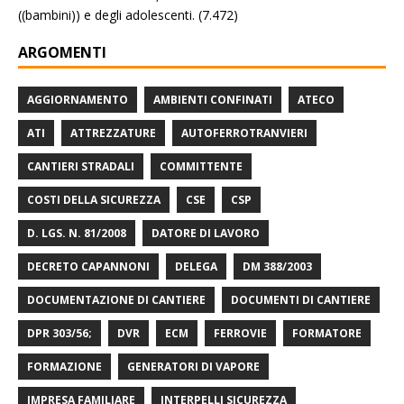
((bambini)) e degli adolescenti.
(7.472)
ARGOMENTI
AGGIORNAMENTO
AMBIENTI CONFINATI
ATECO
ATI
ATTREZZATURE
AUTOFERROTRANVIERI
CANTIERI STRADALI
COMMITTENTE
COSTI DELLA SICUREZZA
CSE
CSP
D. LGS. N. 81/2008
DATORE DI LAVORO
DECRETO CAPANNONI
DELEGA
DM 388/2003
DOCUMENTAZIONE DI CANTIERE
DOCUMENTI DI CANTIERE
DPR 303/56;
DVR
ECM
FERROVIE
FORMATORE
FORMAZIONE
GENERATORI DI VAPORE
IMPRESA FAMILIARE
INTERPELLI SICUREZZA