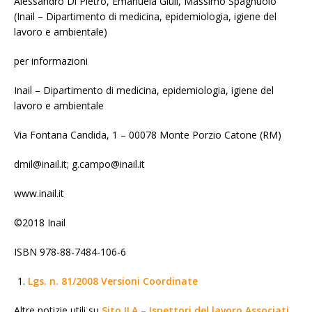
Alessandro Di Pietro, Emanuela Giuli, Massimo Spagnuolo
(Inail – Dipartimento di medicina, epidemiologia, igiene del
lavoro e ambientale)
per informazioni
Inail – Dipartimento di medicina, epidemiologia, igiene del
lavoro e ambientale
Via Fontana Candida, 1 – 00078 Monte Porzio Catone (RM)
dmil@inail.it; g.campo@inail.it
www.inail.it
©2018 Inail
ISBN 978-88-7484-106-6
Lgs. n. 81/2008 Versioni Coordinate
Altre notizie utili su
Sito ILA – Ispettori del lavoro Associati
,