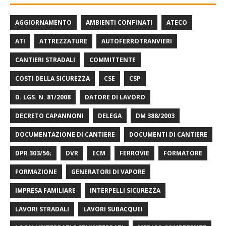
AGGIORNAMENTO
AMBIENTI CONFINATI
ATECO
ATI
ATTREZZATURE
AUTOFERROTRANVIERI
CANTIERI STRADALI
COMMITTENTE
COSTI DELLA SICUREZZA
CSE
CSP
D. LGS. N. 81/2008
DATORE DI LAVORO
DECRETO CAPANNONI
DELEGA
DM 388/2003
DOCUMENTAZIONE DI CANTIERE
DOCUMENTI DI CANTIERE
DPR 303/56;
DVR
ECM
FERROVIE
FORMATORE
FORMAZIONE
GENERATORI DI VAPORE
IMPRESA FAMILIARE
INTERPELLI SICUREZZA
LAVORI STRADALI
LAVORI SUBACQUEI