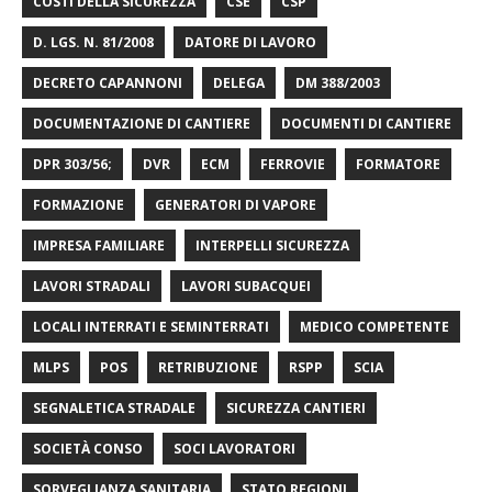
COSTI DELLA SICUREZZA
CSE
CSP
D. LGS. N. 81/2008
DATORE DI LAVORO
DECRETO CAPANNONI
DELEGA
DM 388/2003
DOCUMENTAZIONE DI CANTIERE
DOCUMENTI DI CANTIERE
DPR 303/56;
DVR
ECM
FERROVIE
FORMATORE
FORMAZIONE
GENERATORI DI VAPORE
IMPRESA FAMILIARE
INTERPELLI SICUREZZA
LAVORI STRADALI
LAVORI SUBACQUEI
LOCALI INTERRATI E SEMINTERRATI
MEDICO COMPETENTE
MLPS
POS
RETRIBUZIONE
RSPP
SCIA
SEGNALETICA STRADALE
SICUREZZA CANTIERI
SOCIETÀ CONSO
SOCI LAVORATORI
SORVEGLIANZA SANITARIA
STATO REGIONI