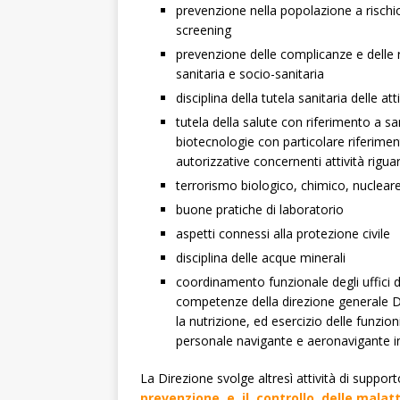
prevenzione nella popolazione a rischi
screening
prevenzione delle complicanze e delle re
sanitaria e socio-sanitaria
disciplina della tutela sanitaria delle at
tutela della salute con riferimento a 
biotecnologie con particolare riferimen
autorizzative concernenti attività rig
terrorismo biologico, chimico, nucleare
buone pratiche di laboratorio
aspetti connessi alla protezione civile
disciplina delle acque minerali
coordinamento funzionale degli uffici di
competenze della direzione generale Dir
la nutrizione, ed esercizio delle funzion
personale navigante e aeronavigante in
La Direzione svolge altresì attività di suppor
prevenzione e il controllo delle malatt