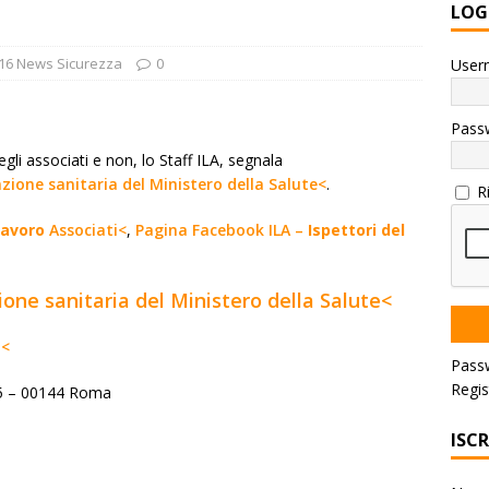
LOG
16 News Sicurezza
0
User
Pass
gli associati e non, lo Staff ILA, segnala
zione sanitaria del Ministero della Salute<
.
R
lavoro
Associati<
,
Pagina Facebook ILA –
Ispettori del
one sanitaria del Ministero della Salute<
a
<
Pass
Regis
, 5 – 00144 Roma
ISC