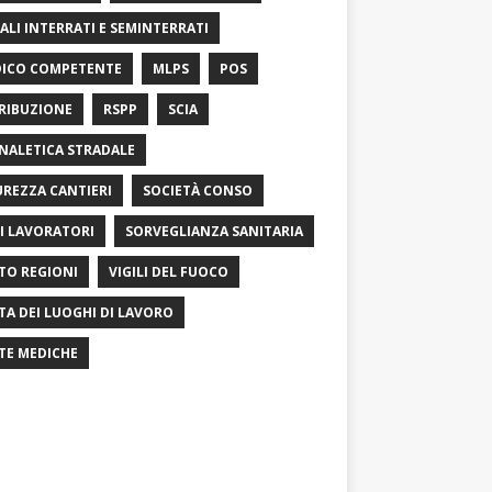
ALI INTERRATI E SEMINTERRATI
ICO COMPETENTE
MLPS
POS
RIBUZIONE
RSPP
SCIA
NALETICA STRADALE
UREZZA CANTIERI
SOCIETÀ CONSO
I LAVORATORI
SORVEGLIANZA SANITARIA
TO REGIONI
VIGILI DEL FUOCO
ITA DEI LUOGHI DI LAVORO
ITE MEDICHE