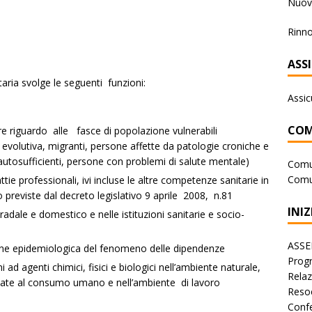
Nuova
Rinno
ASS
aria svolge le seguenti funzioni:
Assic
COM
re riguardo alle fasce di popolazione vulnerabili
’ evolutiva, migranti, persone affette da patologie croniche e
n autosufficienti, persone con problemi di salute mentale)
Comu
Comu
ttie professionali, ivi incluse le altre competenze sanitarie in
o previste dal decreto legislativo 9 aprile 2008, n.81
INIZ
radale e domestico e nelle istituzioni sanitarie e socio-
ASSE
one epidemiologica del fenomeno delle dipendenze
Progr
 ad agenti chimici, fisici e biologici nell’ambiente naturale,
Rela
tinate al consumo umano e nell’ambiente di lavoro
Reso
Conf