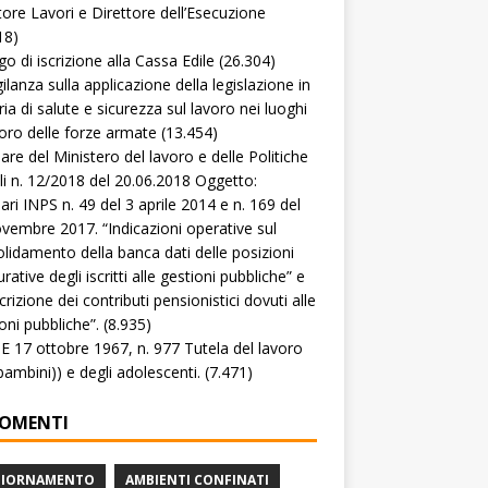
tore Lavori e Direttore dell’Esecuzione
18)
go di iscrizione alla Cassa Edile
(26.304)
gilanza sulla applicazione della legislazione in
ia di salute e sicurezza sul lavoro nei luoghi
voro delle forze armate
(13.454)
lare del Ministero del lavoro e delle Politiche
li n. 12/2018 del 20.06.2018 Oggetto:
lari INPS n. 49 del 3 aprile 2014 e n. 169 del
vembre 2017. “Indicazioni operative sul
lidamento della banca dati delle posizioni
rative degli iscritti alle gestioni pubbliche” e
crizione dei contributi pensionistici dovuti alle
oni pubbliche”.
(8.935)
 17 ottobre 1967, n. 977 Tutela del lavoro
(bambini)) e degli adolescenti.
(7.471)
OMENTI
GIORNAMENTO
AMBIENTI CONFINATI