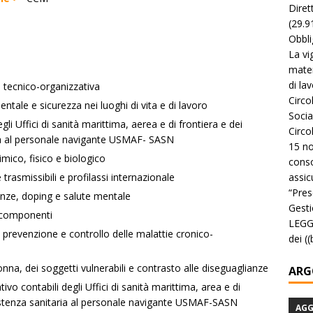
Diret
(29.9
Obbli
La vi
mater
di la
a tecnico-organizzativa
Circo
tale e sicurezza nei luoghi di vita e di lavoro
Socia
 Uffici di sanità marittima, aerea e di frontiera e dei
Circo
taria al personale navigante USMAF- SASN
15 no
mico, fisico e biologico
conso
assicu
trasmissibili e profilassi internazionale
“Pres
nze, doping e salute mentale
Gesti
ocomponenti
LEGGE
prevenzione e controllo delle malattie cronico-
dei (
onna, dei soggetti vulnerabili e contrasto alle diseguaglianze
ARG
o contabili degli Uffici di sanità marittima, area e di
 assistenza sanitaria al personale navigante USMAF-SASN
AG