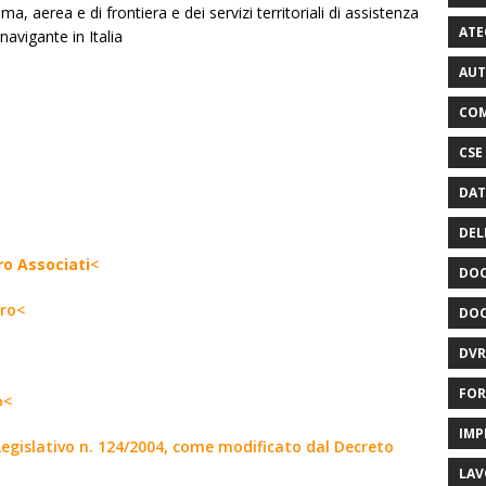
ima, aerea e di frontiera e dei servizi territoriali di assistenza
ATE
navigante in Italia
AUT
COM
CSE
DAT
DEL
ro Associati
<
DOC
oro<
DOC
DVR
FOR
o<
IMP
to Legislativo n. 124/2004, come modificato dal Decreto
LAV