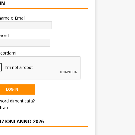
IN
name o Email
word
icordami
word dimenticata?
trati
RIZIONI ANNO 2026