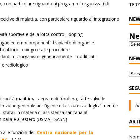
o, con particolare riguardo ai programmi organizzati di
TERZ
NEW
cidive di malattia, con particolare riguardo all’integrazione
Ne
tività sportive e della lotta contro il doping
sangue ed emocomponenti, trapianto di organi e
to al loro impiego e alle procedure
uardanti microrganismi geneticamente modificati
NEW
 e radiologico
SEG
 sanità marittima, aerea e di frontiera, fatte salve le
ht
ezione generale per l’igiene e la sicurezza degli alimenti e
i statali in materia di assistenza sanitaria al
 Italia e all’estero (USMAF-SASN)
ARTI
to alle funzioni del
Centro nazionale per la
Norma
ie
<
– CCM