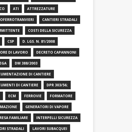
CO
ATI
ATTREZZATURE
OFERROTRANVIERI
CANTIERI STRADALI
MITTENTE
COSTI DELLA SICUREZZA
CSP
D. LGS. N. 81/2008
ORE DI LAVORO
DECRETO CAPANNONI
EGA
DM 388/2003
UMENTAZIONE DI CANTIERE
UMENTI DI CANTIERE
DPR 303/56;
ECM
FERROVIE
FORMATORE
MAZIONE
GENERATORI DI VAPORE
RESA FAMILIARE
INTERPELLI SICUREZZA
ORI STRADALI
LAVORI SUBACQUEI