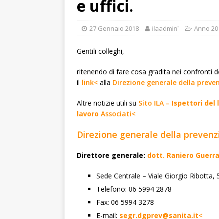
e uffici.
27 Gennaio 2018
ilaadminʹ
Anno 20
Gentili colleghi,
ritenendo di fare cosa gradita nei confronti de
il
link<
alla
Direzione generale della preven
Altre notizie utili su
Sito ILA –
Ispettori del 
lavoro
Associati<
Direzione generale della prevenzi
Direttore generale:
dott. Raniero Guerr
Sede Centrale – Viale Giorgio Ribotta
Telefono: 06 5994 2878
Fax: 06 5994 3278
E-mail:
segr.dgprev@sanita.it
<