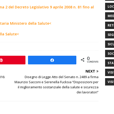
LOC
ma 2 del Decreto Legislativo 9 aprile 2008 n. 81 fino al
MED
taria Ministero della Salute<
RET
lla Salute<
SEG
SIC
SOC
0
Pin
Share
STA
CONDIVISIONI
NEXT
VIS
016:
Disegno di Legge Atto del Senato n. 2489 a firma
VIS
Maurizio Sacconi e Serenella Fucksia “Disposizioni per
il miglioramento sostanziale della salute e sicurezza
dei lavoratori”