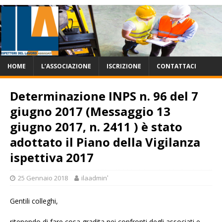
HOME
L’ASSOCIAZIONE
ISCRIZIONE
CONTATTACI
Determinazione INPS n. 96 del 7
giugno 2017 (Messaggio 13
giugno 2017, n. 2411 ) è stato
adottato il Piano della Vigilanza
ispettiva 2017
25 Gennaio 2018
ilaadminʹ
Gentili colleghi,
ritenendo di fare cosa gradita nei confronti degli associati e