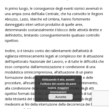
In primo luogo, le conseguenze degli eventi sismici avvenuti in
una ampia zona dell’Italia Centrale, che ha coinvolto le Regioni
Abruzzo, Lazio, Marche ed Umbria, hanno fortemente
danneggiato interi settori produttivi di quelle aree,
determinando sostanzialmente il blocco delle attività dirette e
dell’indotto, limitando conseguentemente qualsiasi controllo
ispettivo.
Inoltre, si è tenuto conto dei rallentamenti dell’attività di
vigilanza intrinsecamente legati al complesso iter di attuazione
dell’Ispettorato Nazionale del Lavoro, e di tutte le difficoltà che
esso comporta: dall’armonizzazione e condivisione di una
modulistica omnicomprensiva, all’attuazione di un piano
formazione dedicato, all’utilizzo delle banche dati e delle
Utilizzando il sito, accetti
procedure, all’esatta delimitazione degli ambiti d’intervento,
l'utilizzo dei cookie da parte
alla condivisione della validità giuridico- formale degli atti
nostra.
maggiori
informazioni
ispettivi formati dall’I.N.L. con riferimento ai profili di tutela
Accetto
della titolarità del credito contributivo e di idoneità degli atti
medesimi ai fini della interruzione della decorrenza dei termini