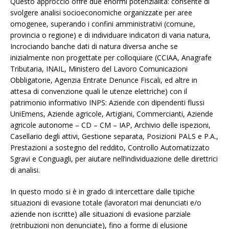
Questo approccio offre due enormi potenzialità: consente di
svolgere analisi socioeconomiche organizzate per aree
omogenee, superando i confini amministrativi (comune,
provincia o regione) e di individuare indicatori di varia natura,
Incrociando banche dati di natura diversa anche se
inizialmente non progettate per colloquiare (CCIAA, Anagrafe
Tributaria, INAIL, Ministero del Lavoro Comunicazioni
Obbligatorie, Agenzia Entrate Denunce Fiscali, ed altre in
attesa di convenzione quali le utenze elettriche) con il
patrimonio informativo INPS: Aziende con dipendenti flussi
UniEmens, Aziende agricole, Artigiani, Commercianti, Aziende
agricole autonome – CD – CM – IAP, Archivio delle ispezioni,
Casellario degli attivi, Gestione separata, Posizioni PALS e P.A.,
Prestazioni a sostegno del reddito, Controllo Automatizzato
Sgravi e Conguagli, per aiutare nell’individuazione delle direttrici
di analisi.
In questo modo si è in grado di intercettare dalle tipiche
situazioni di evasione totale (lavoratori mai denunciati e/o
aziende non iscritte) alle situazioni di evasione parziale
(retribuzioni non denunciate), fino a forme di elusione