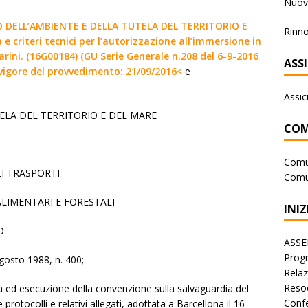
Nuova
RO DELL’AMBIENTE E DELLA TUTELA DEL TERRITORIO E
Rinno
criteri tecnici per l’autorizzazione all’immersione in
arini. (16G00184) (GU Serie Generale n.208 del 6-9-2016
ASS
n vigore del provvedimento: 21/09/2016<
e
Assic
ELA DEL TERRITORIO E DEL MARE
COM
Comu
EI TRASPORTI
Comu
ALIMENTARI E FORESTALI
INIZ
O
ASSE
Progr
agosto 1988, n. 400;
Rela
Reso
ca ed esecuzione della convenzione sulla salvaguardia del
Conf
otocolli e relativi allegati, adottata a Barcellona il 16