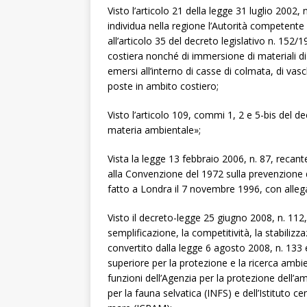
Visto l’articolo 21 della legge 31 luglio 2002
individua nella regione l’Autorità competente per
all’articolo 35 del decreto legislativo n. 152/
costiera nonché di immersione di materiali di 
emersi all’interno di casse di colmata, di va
poste in ambito costiero;
Visto l’articolo 109, commi 1, 2 e 5-bis del d
materia ambientale»;
Vista la legge 13 febbraio 2006, n. 87, recant
alla Convenzione del 1972 sulla prevenzione d
fatto a Londra il 7 novembre 1996, con allega
Visto il decreto-legge 25 giugno 2008, n. 112
semplificazione, la competitività, la stabilizz
convertito dalla legge 6 agosto 2008, n. 133 e i
superiore per la protezione e la ricerca ambien
funzioni dell’Agenzia per la protezione dell’amb
per la fauna selvatica (INFS) e dell’Istituto ce