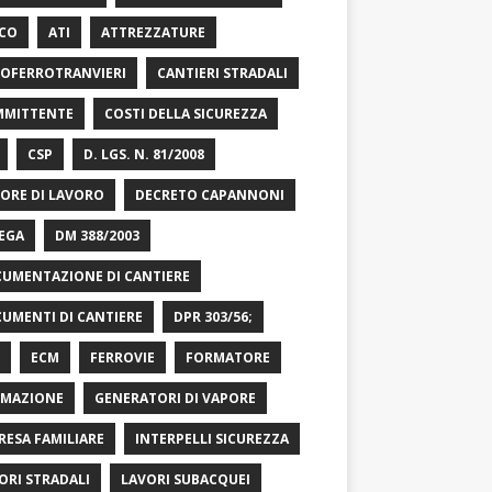
CO
ATI
ATTREZZATURE
OFERROTRANVIERI
CANTIERI STRADALI
MITTENTE
COSTI DELLA SICUREZZA
CSP
D. LGS. N. 81/2008
ORE DI LAVORO
DECRETO CAPANNONI
EGA
DM 388/2003
UMENTAZIONE DI CANTIERE
UMENTI DI CANTIERE
DPR 303/56;
ECM
FERROVIE
FORMATORE
MAZIONE
GENERATORI DI VAPORE
RESA FAMILIARE
INTERPELLI SICUREZZA
ORI STRADALI
LAVORI SUBACQUEI