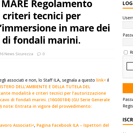
L MARE Regolamento
LOG
criteri tecnici per
User
ll’immersione in mare dei
Pass
 di fondali marini.
R
16 News Sicurezza
0
egli associati e non, lo Staff ILA, segnala a questo
link<
il
INISTERO DELL’AMBIENTE E DELLA TUTELA DEL
te modalità e criteri tecnici per l’autorizzazione
Pass
scavo di fondali marini. (16G00184) (GU Serie Generale
Regis
0) note: Entrata in vigore del provvedimento:
ISC
 Lavoro Associati<
,
Pagina Facebook ILA – Ispettori del