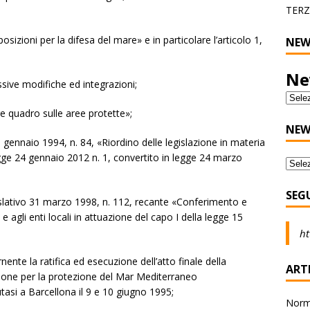
TERZ
sizioni per la difesa del mare» e in particolare l’articolo 1,
NEW
Ne
ssive modifiche ed integrazioni;
e quadro sulle aree protette»;
NEW
8 gennaio 1994, n. 84, «Riordino delle legislazione in materia
legge 24 gennaio 2012 n. 1, convertito in legge 24 marzo
SEG
gislativo 31 marzo 1998, n. 112, recante «Conferimento e
e agli enti locali in attuazione del capo I della legge 15
ht
ente la ratifica ed esecuzione dell’atto finale della
ARTI
zione per la protezione del Mar Mediterraneo
utasi a Barcellona il 9 e 10 giugno 1995;
Norma