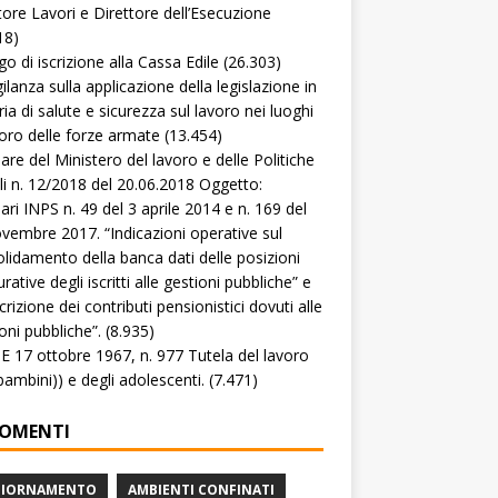
tore Lavori e Direttore dell’Esecuzione
18)
go di iscrizione alla Cassa Edile
(26.303)
gilanza sulla applicazione della legislazione in
ia di salute e sicurezza sul lavoro nei luoghi
voro delle forze armate
(13.454)
lare del Ministero del lavoro e delle Politiche
li n. 12/2018 del 20.06.2018 Oggetto:
lari INPS n. 49 del 3 aprile 2014 e n. 169 del
vembre 2017. “Indicazioni operative sul
lidamento della banca dati delle posizioni
rative degli iscritti alle gestioni pubbliche” e
crizione dei contributi pensionistici dovuti alle
oni pubbliche”.
(8.935)
 17 ottobre 1967, n. 977 Tutela del lavoro
(bambini)) e degli adolescenti.
(7.471)
OMENTI
GIORNAMENTO
AMBIENTI CONFINATI