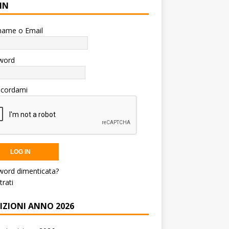
IN
name o Email
word
icordami
word dimenticata?
trati
RIZIONI ANNO 2026