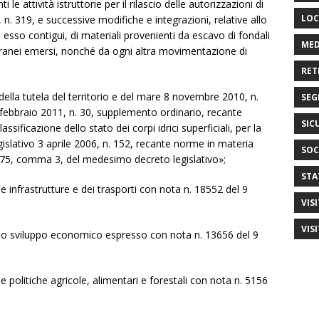
 le attività istruttorie per il rilascio delle autorizzazioni di
LOC
 n. 319, e successive modifiche e integrazioni, relative allo
esso contigui, di materiali provenienti da escavo di fondali
MED
itoranei emersi, nonché da ogni altra movimentazione di
RET
 della tutela del territorio e del mare 8 novembre 2010, n.
SEG
7 febbraio 2011, n. 30, supplemento ordinario, recante
SIC
ssificazione dello stato dei corpi idrici superficiali, per la
islativo 3 aprile 2006, n. 152, recante norme in materia
SOC
lo 75, comma 3, del medesimo decreto legislativo»;
STA
le infrastrutture e dei trasporti con nota n. 18552 del 9
VIS
VIS
ello sviluppo economico espresso con nota n. 13656 del 9
e politiche agricole, alimentari e forestali con nota n. 5156