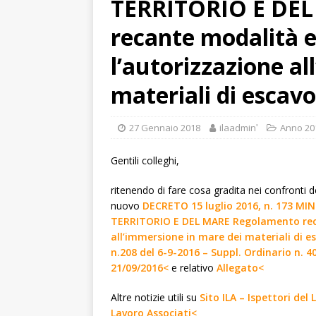
TERRITORIO E DE
recante modalità e 
l’autorizzazione a
materiali di escavo
27 Gennaio 2018
ilaadminʹ
Anno 20
Gentili colleghi,
ritenendo di fare cosa gradita nei confronti d
nuovo
DECRETO 15 luglio 2016, n. 173 M
TERRITORIO E DEL MARE Regolamento recan
all’immersione in mare dei materiali di e
n.208 del 6-9-2016 – Suppl. Ordinario n. 4
21/09/2016<
e relativo
Allegato<
Altre notizie utili su
Sito ILA – Ispettori del
Lavoro Associati<