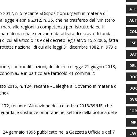
ATE
io 2012, n. 5 recante «Disposizioni urgenti in materia di
a legge 4 aprile 2012, n. 35, che ha trasferito dal Ministero
AUT
l mare alle regioni la competenza per l’istruttoria ed il
COM
mare di materiale derivante da attività di escavo di fondali
 di cui all’articolo 109 del decreto legislativo 152/2006, fatta
CSE
protette nazionali di cui alle leggi 31 dicembre 1982, n. 979 e
DAT
DEL
sione, con modificazioni, del decreto-legge 21 giugno 2013,
l’economia» e in particolare l’articolo 41 comma 2;
DOC
osto 2015, n. 124, recante «Deleghe al Governo in materia di
DOC
che»;
DVR
n. 172, recante l’Attuazione della direttiva 2013/39/UE, che
FOR
uarda le sostanze prioritarie nel settore della politica delle
IMP
el 24 gennaio 1996 pubblicato nella Gazzetta Ufficiale del 7
LAV