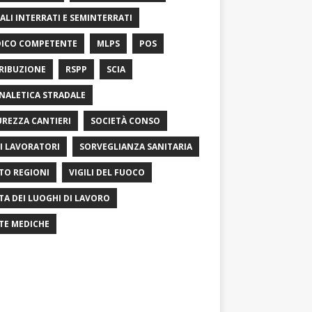
ALI INTERRATI E SEMINTERRATI
ICO COMPETENTE
MLPS
POS
RIBUZIONE
RSPP
SCIA
NALETICA STRADALE
UREZZA CANTIERI
SOCIETÀ CONSO
I LAVORATORI
SORVEGLIANZA SANITARIA
TO REGIONI
VIGILI DEL FUOCO
ITA DEI LUOGHI DI LAVORO
ITE MEDICHE