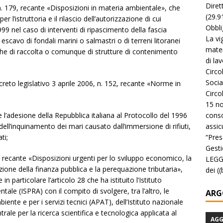
Diret
, n. 179, recante «Disposizioni in materia ambientale», che
(29.9
 l’istruttoria e il rilascio dell’autorizzazione di cui
Obbli
1999 nel caso di interventi di ripascimento della fascia
La vi
escavo di fondali marini o salmastri o di terreni litoranei
mater
sche di raccolta o comunque di strutture di contenimento
di la
Circo
Socia
ecreto legislativo 3 aprile 2006, n. 152, recante «Norme in
Circo
15 no
conso
e l’adesione della Repubblica italiana al Protocollo del 1996
assicu
ell’inquinamento dei mari causato dall’immersione di rifiuti,
“Pres
ti;
Gesti
, recante «Disposizioni urgenti per lo sviluppo economico, la
LEGGE
azione della finanza pubblica e la perequazione tributaria»,
dei (
n particolare l’articolo 28 che ha istituito l’Istituto
tale (ISPRA) con il compito di svolgere, tra l’altro, le
ARG
iente e per i servizi tecnici (APAT), dell’Istituto nazionale
ntrale per la ricerca scientifica e tecnologica applicata al
AG