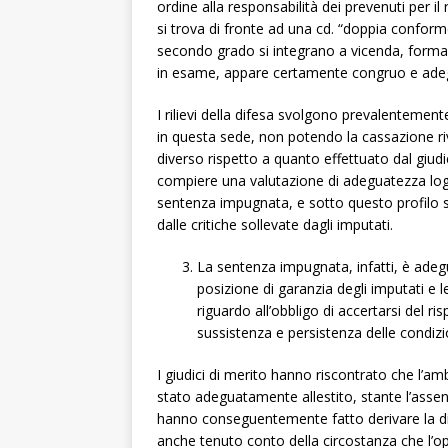
ordine alla responsabilità dei prevenuti per i
si trova di fronte ad una cd. “doppia conform
secondo grado si integrano a vicenda, form
in esame, appare certamente congruo e adegu
I rilievi della difesa svolgono prevalentemen
in questa sede, non potendo la cassazione ri
diverso rispetto a quanto effettuato dal giudice
compiere una valutazione di adeguatezza log
sentenza impugnata, e sotto questo profilo si
dalle critiche sollevate dagli imputati.
La sentenza impugnata, infatti, è adeg
posizione di garanzia degli imputati e 
riguardo all’obbligo di accertarsi del risp
sussistenza e persistenza delle condizio
I giudici di merito hanno riscontrato che l’a
stato adeguatamente allestito, stante l’assen
hanno conseguentemente fatto derivare la dir
anche tenuto conto della circostanza che l’o