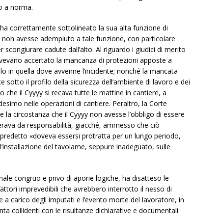
to a norma.
ha correttamente sottolineato la sua alta funzione di
i non avesse adempiuto a tale funzione, con particolare
r scongiurare cadute dall’alto. Al riguardo i giudici di merito
 avevano accertato la mancanza di protezioni apposte a
olo in quella dove avvenne l’incidente; nonché la mancata
 sotto il profilo della sicurezza dell’ambiente di lavoro e dei
to che il Cyyyy si recava tutte le mattine in cantiere, a
simo nelle operazioni di cantiere. Peraltro, la Corte
e la circostanza che il Cyyyy non avesse l’obbligo di essere
onerava da responsabilità, giacché, ammesso che ciò
 predetto «doveva essersi protratta per un lungo periodo,
l’installazione del tavolame, seppure inadeguato, sulle
nale congruo e privo di aporie logiche, ha disatteso le
ttori imprevedibili che avrebbero interrotto il nesso di
e a carico degli imputati e l’evento morte del lavoratore, in
nta collidenti con le risultanze dichiarative e documentali