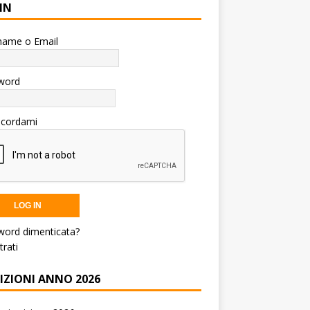
IN
name o Email
word
icordami
word dimenticata?
trati
RIZIONI ANNO 2026