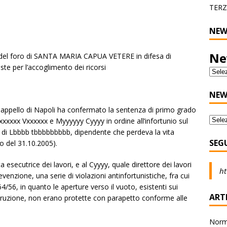
TERZ
NEW
Ne
del foro di SANTA MARIA CAPUA VETERE in difesa di
 per l’accoglimento dei ricorsi
NEW
 appello di Napoli ha confermato la sentenza di primo grado
Gxxxxxx Vxxxxxx e Myyyyyy Cyyyy in ordine all’infortunio sul
i di Lbbbb tbbbbbbbbb, dipendente che perdeva la vita
SEG
to del 31.10.2005).
ta esecutrice dei lavori, e al Cyyyy, quale direttore dei lavori
ht
venzione, una serie di violazioni antinfortunistiche, fra cui
164/56, in quanto le aperture verso il vuoto, esistenti sui
ARTI
ostruzione, non erano protette con parapetto conforme alle
Norma