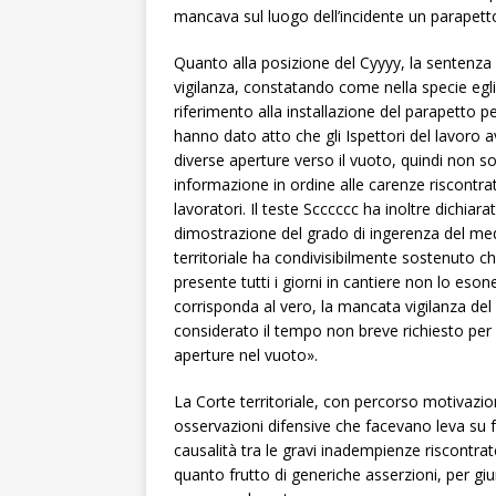
mancava sul luogo dell’incidente un parapet
Quanto alla posizione del Cyyyy, la sentenza 
vigilanza, constatando come nella specie egl
riferimento alla installazione del parapetto pe
hanno dato atto che gli Ispettori del lavoro
diverse aperture verso il vuoto, quindi non s
informazione in ordine alle carenze riscontrate
lavoratori. Il teste Scccccc ha inoltre dichiara
dimostrazione del grado di ingerenza del mede
territoriale ha condivisibilmente sostenuto ch
presente tutti i giorni in cantiere non lo es
corrisponda al vero, la mancata vigilanza del
considerato il tempo non breve richiesto per 
aperture nel vuoto».
La Corte territoriale, con percorso motivazio
osservazioni difensive che facevano leva su fa
causalità tra le gravi inadempienze riscontrat
quanto frutto di generiche asserzioni, per giu