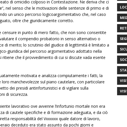
l reato di omicidio colposo in Contestazione. Ne deriva che ci
LOC
e”, nel senso che le motivazioni delle sentenze di primo e di
ando un unico percorso logicoargomentativo che, nel caso
MED
ato, oltre che giuridicamente corretto.
RET
te censure in punto di mero fatto, che non sono consentite
valutare il compendio probatorio in senso alternativo o
SEG
 di merito; lo scrutinio del giudice di legittimità è limitato a
SIC
ico-giuridica del percorso argomentativo adottato nella
 ritiene che il provvedimento di cui si discute vada esente
SOC
STA
uatamente motivata e analizza compiutamente i fatti, la
VIS
le loro manchevolezze sul piano cautelare, con particolare
etto dei presidi antinfortunistici e di vigilare sulla
VIS
ni di sicurezza.
mbiente lavorativo ove avvenne l’infortunio mortale non era
za di cautele specifiche e di formazione adeguata, e da ciò
etta responsabilità del Vxxxxxx quale datore di lavoro,
peraio deceduto era stato assunto da pochi giorni e