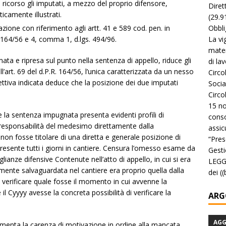
icorso gli imputati, a mezzo del proprio difensore,
Diret
icamente illustrati.
(29.9
Obbli
vazione con riferimento agli artt. 41 e 589 cod. pen. in
La vi
R. 164/56 e 4, comma 1, d.lgs. 494/96.
mater
ata e ripresa sul punto nella sentenza di appello, riduce gli
di la
ll’art. 69 del d.P.R. 164/56, l’unica caratterizzata da un nesso
Circo
ttiva indicata deduce che la posizione dei due imputati
Socia
Circo
15 no
 la sentenza impugnata presenta evidenti profili di
conso
a responsabilità del medesimo direttamente dalla
assicu
 non fosse titolare di una diretta e generale posizione di
“Pres
esente tutti i giorni in cantiere. Censura l’omesso esame da
Gesti
glianze difensive Contenute nell’atto di appello, in cui si era
LEGGE
mente salvaguardata nel cantiere era proprio quella dalla
dei (
a verificare quale fosse il momento in cui avvenne la
 Cyyyy avesse la concreta possibilità di verificare la
ARG
AG
lamenta la carenza di motivazione in ordine alla mancata