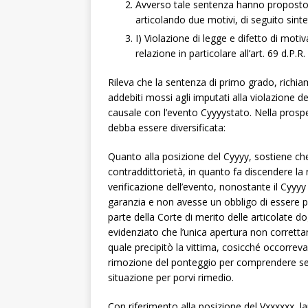
Avverso tale sentenza hanno proposto r
articolando due motivi, di seguito sintet
I) Violazione di legge e difetto di moti
relazione in particolare all’art. 69 d.P.
Rileva che la sentenza di primo grado, richiam
addebiti mossi agli imputati alla violazione de
causale con l’evento Cyyyystato. Nella prospe
debba essere diversificata:
Quanto alla posizione del Cyyyy, sostiene che
contraddittorietà, in quanto fa discendere l
verificazione dell’evento, nonostante il Cyyyy
garanzia e non avesse un obbligo di essere pr
parte della Corte di merito delle articolate do
evidenziato che l’unica apertura non corretta
quale precipitò la vittima, cosicché occorrev
rimozione del ponteggio per comprendere se il
situazione per porvi rimedio.
Con riferimento alla posizione del Vxxxxxx, 