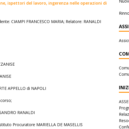
Nuova
e, ispettori del lavoro, ingerenza nelle operazioni di
Rinno
sidente: CIAMPI FRANCESCO MARIA; Relatore: RANALDI
ASS
Assic
COM
AZZANISE
Comu
Comu
ZANISE
INIZ
CORTE APPELLO di NAPOLI
icorso;
ASSE
Progr
ALESSANDRO RANALDI
Rela
Reso
 Sostituto Procuratore MARIELLA DE MASELLIS
Conf