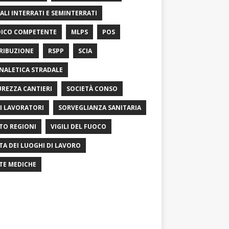
ALI INTERRATI E SEMINTERRATI
ICO COMPETENTE
MLPS
POS
RIBUZIONE
RSPP
SCIA
NALETICA STRADALE
UREZZA CANTIERI
SOCIETÀ CONSO
I LAVORATORI
SORVEGLIANZA SANITARIA
TO REGIONI
VIGILI DEL FUOCO
ITA DEI LUOGHI DI LAVORO
ITE MEDICHE