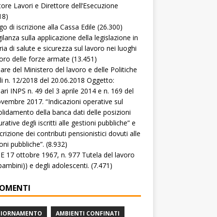
tore Lavori e Direttore dell’Esecuzione
18)
go di iscrizione alla Cassa Edile
(26.300)
gilanza sulla applicazione della legislazione in
ia di salute e sicurezza sul lavoro nei luoghi
voro delle forze armate
(13.451)
lare del Ministero del lavoro e delle Politiche
li n. 12/2018 del 20.06.2018 Oggetto:
lari INPS n. 49 del 3 aprile 2014 e n. 169 del
vembre 2017. “Indicazioni operative sul
lidamento della banca dati delle posizioni
rative degli iscritti alle gestioni pubbliche” e
crizione dei contributi pensionistici dovuti alle
oni pubbliche”.
(8.932)
 17 ottobre 1967, n. 977 Tutela del lavoro
(bambini)) e degli adolescenti.
(7.471)
OMENTI
GIORNAMENTO
AMBIENTI CONFINATI