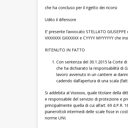
che ha concluso per il rigetto dei ricorsi
Udito il difensore
E’ presente l’avvocato STELLATO GIUSEPPE 
VXXXXXX GXXXXXX e CYYYY MYYYYYY che insiste
RITENUTO IN FATTO
Con sentenza del 30.1.2015 la Corte di
che ha dichiarato la responsabilità di 
lavoro avvenuto in un cantiere ai dann
cadendo dall’apertura di una scala (fat
Si addebita al Vxxxxxx, quale titolare della dit
e responsabile del servizio di protezione e pre
principalmente quella di cui all’art. 69 d.P.R. 
pianerottoli intermedi delle scale fisse in c
norme UNI.