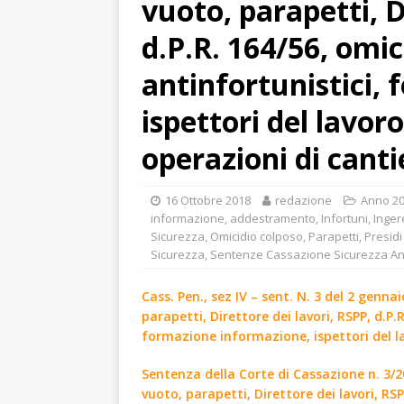
vuoto, parapetti, D
d.P.R. 164/56, omic
antinfortunistici,
ispettori del lavor
operazioni di canti
16 Ottobre 2018
redazione
Anno 20
informazione, addestramento
,
Infortuni
,
Inger
Sicurezza
,
Omicidio colposo
,
Parapetti
,
Presidi
Sicurezza
,
Sentenze Cassazione Sicurezza A
Cass. Pen., sez IV – sent. N. 3 del 2 genna
parapetti, Direttore dei lavori, RSPP, d.P.
formazione informazione, ispettori del la
Sentenza della Corte di Cassazione n. 3/20
vuoto, parapetti, Direttore dei lavori, RSP