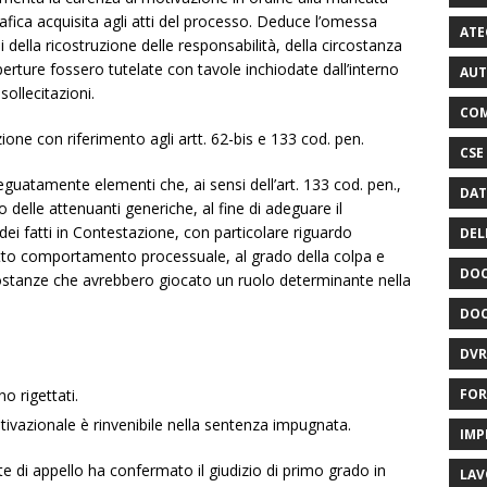
ica acquisita agli atti del processo. Deduce l’omessa
ATE
ni della ricostruzione delle responsabilità, della circostanza
aperture fossero tutelate con tavole inchiodate dall’interno
AUT
sollecitazioni.
COM
zione con riferimento agli artt. 62-bis e 133 cod. pen.
CSE
guatamente elementi che, ai sensi dell’art. 133 cod. pen.,
DAT
elle attenuanti generiche, al fine di adeguare il
dei fatti in Contestazione, con particolare riguardo
DEL
retto comportamento processuale, al grado della colpa e
DOC
rcostanze che avrebbero giocato un ruolo determinante nella
DOC
DVR
FOR
o rigettati.
tivazionale è rinvenibile nella sentenza impugnata.
IMP
 di appello ha confermato il giudizio di primo grado in
LAV