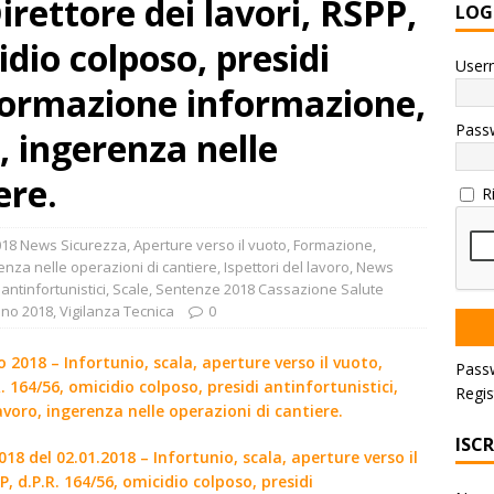
irettore dei lavori, RSPP,
LOG
idio colposo, presidi
User
 formazione informazione,
Pass
o, ingerenza nelle
ere.
R
18 News Sicurezza
,
Aperture verso il vuoto
,
Formazione,
enza nelle operazioni di cantiere
,
Ispettori del lavoro
,
News
 antinfortunistici
,
Scale
,
Sentenze 2018 Cassazione Salute
nno 2018
,
Vigilanza Tecnica
0
io 2018 – Infortunio, scala, aperture verso il vuoto,
Pass
R. 164/56, omicidio colposo, presidi antinfortunistici,
Regis
voro, ingerenza nelle operazioni di cantiere.
ISC
18 del 02.01.2018 – Infortunio, scala, aperture verso il
P, d.P.R. 164/56, omicidio colposo, presidi