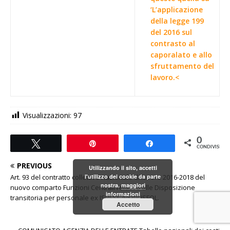
‘L’applicazione
della legge 199
del 2016 sul
contrasto al
caporalato e allo
sfruttamento del
lavoro.<
Visualizzazioni:
97
0
Tweet
Pin
Share
CONDIVISIONI
PREVIOUS
Utilizzando il sito, accetti
Art. 93 del contratto collettivo nazionale di lavoro 2016-2018 del
l'utilizzo dei cookie da parte
nostra.
maggiori
nuovo comparto Funzioni Centrali relativo alle Disposizione
informazioni
transitoria per personale ex ISPESL ed ex ISFOL.
Accetto
NEXT