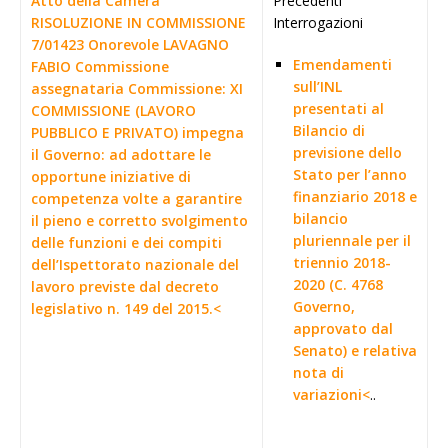
Atto della Camera
Precedenti
RISOLUZIONE IN COMMISSIONE
Interrogazioni
7/01423 Onorevole LAVAGNO
Emendamenti
FABIO Commissione
sull’INL
assegnataria Commissione: XI
presentati al
COMMISSIONE (LAVORO
Bilancio di
PUBBLICO E PRIVATO) impegna
previsione dello
il Governo: ad adottare le
Stato per l’anno
opportune iniziative di
finanziario 2018 e
competenza volte a garantire
bilancio
il pieno e corretto svolgimento
pluriennale per il
delle funzioni e dei compiti
triennio 2018-
dell’Ispettorato nazionale del
2020 (C. 4768
lavoro previste dal decreto
Governo,
legislativo n. 149 del 2015.<
approvato dal
Senato) e relativa
nota di
variazioni<
..