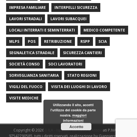
IMPRESA FAMILIARE
INTERPELLI SICUREZZA
LAVORI STRADALI
LAVORI SUBACQUEI
LOCALI INTERRATI E SEMINTERRATI
MEDICO COMPETENTE
MLPS
POS
RETRIBUZIONE
RSPP
SCIA
SEGNALETICA STRADALE
SICUREZZA CANTIERI
SOCIETÀ CONSO
SOCI LAVORATORI
SORVEGLIANZA SANITARIA
STATO REGIONI
VIGILI DEL FUOCO
VISITA DEI LUOGHI DI LAVORO
VISITE MEDICHE
Utilizzando il sito, accetti
l'utilizzo dei cookie da parte
nostra.
maggiori
informazioni
Accetto
Copyright © 2026 | ILA - Ispettori del Lavoro Associati P.IVA/C.F.
97542790585, tutti i diritti riservati. realizzazione by Gianpiero Fasulo