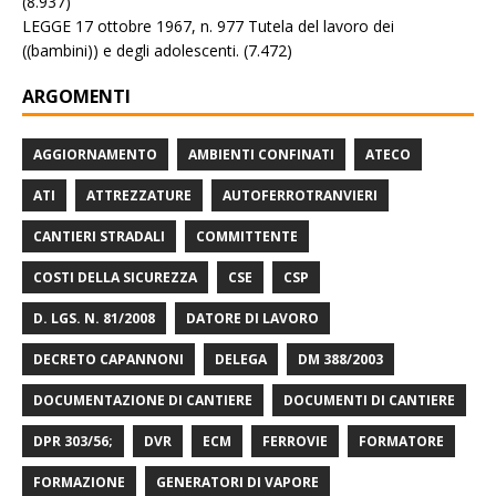
(8.937)
LEGGE 17 ottobre 1967, n. 977 Tutela del lavoro dei
((bambini)) e degli adolescenti.
(7.472)
ARGOMENTI
AGGIORNAMENTO
AMBIENTI CONFINATI
ATECO
ATI
ATTREZZATURE
AUTOFERROTRANVIERI
CANTIERI STRADALI
COMMITTENTE
COSTI DELLA SICUREZZA
CSE
CSP
D. LGS. N. 81/2008
DATORE DI LAVORO
DECRETO CAPANNONI
DELEGA
DM 388/2003
DOCUMENTAZIONE DI CANTIERE
DOCUMENTI DI CANTIERE
DPR 303/56;
DVR
ECM
FERROVIE
FORMATORE
FORMAZIONE
GENERATORI DI VAPORE