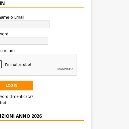
IN
name o Email
word
icordami
word dimenticata?
trati
RIZIONI ANNO 2026