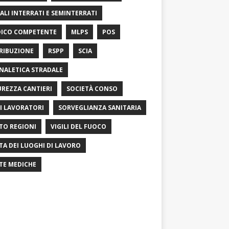
ALI INTERRATI E SEMINTERRATI
ICO COMPETENTE
MLPS
POS
RIBUZIONE
RSPP
SCIA
NALETICA STRADALE
UREZZA CANTIERI
SOCIETÀ CONSO
I LAVORATORI
SORVEGLIANZA SANITARIA
TO REGIONI
VIGILI DEL FUOCO
ITA DEI LUOGHI DI LAVORO
ITE MEDICHE