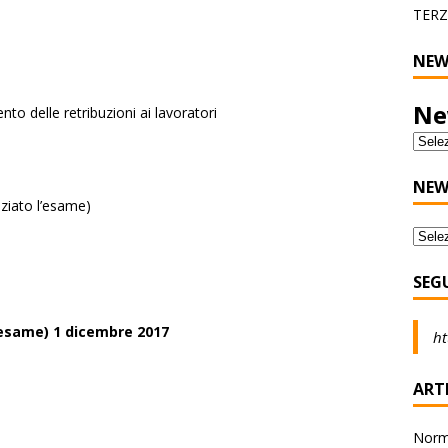
TERZ
NEW
Ne
to delle retribuzioni ai lavoratori
NEW
ziato l’esame)
SEG
’esame) 1 dicembre 2017
ht
ARTI
Norma