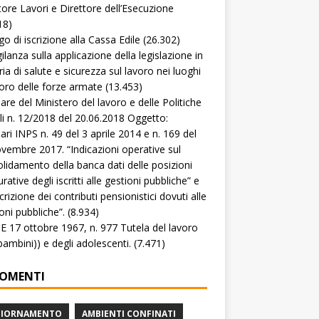
tore Lavori e Direttore dell’Esecuzione
18)
go di iscrizione alla Cassa Edile
(26.302)
gilanza sulla applicazione della legislazione in
ia di salute e sicurezza sul lavoro nei luoghi
voro delle forze armate
(13.453)
lare del Ministero del lavoro e delle Politiche
li n. 12/2018 del 20.06.2018 Oggetto:
lari INPS n. 49 del 3 aprile 2014 e n. 169 del
vembre 2017. “Indicazioni operative sul
lidamento della banca dati delle posizioni
rative degli iscritti alle gestioni pubbliche” e
crizione dei contributi pensionistici dovuti alle
oni pubbliche”.
(8.934)
 17 ottobre 1967, n. 977 Tutela del lavoro
(bambini)) e degli adolescenti.
(7.471)
OMENTI
GIORNAMENTO
AMBIENTI CONFINATI