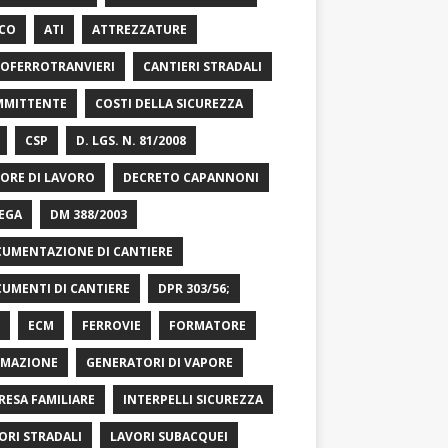
CO
ATI
ATTREZZATURE
OFERROTRANVIERI
CANTIERI STRADALI
MITTENTE
COSTI DELLA SICUREZZA
CSP
D. LGS. N. 81/2008
ORE DI LAVORO
DECRETO CAPANNONI
EGA
DM 388/2003
UMENTAZIONE DI CANTIERE
UMENTI DI CANTIERE
DPR 303/56;
ECM
FERROVIE
FORMATORE
MAZIONE
GENERATORI DI VAPORE
RESA FAMILIARE
INTERPELLI SICUREZZA
ORI STRADALI
LAVORI SUBACQUEI