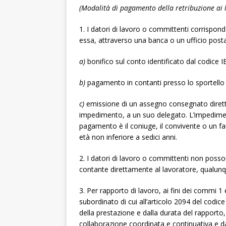
(Modalità di pagamento della retribuzione ai 
1. I datori di lavoro o committenti corrispond
essa, attraverso una banca o un ufficio post
a)
bonifico sul conto identificato dal codice 
b)
pagamento in contanti presso lo sportello 
c)
emissione di un assegno consegnato diret
impedimento, a un suo delegato. L’impedimen
pagamento è il coniuge, il convivente o un fami
età non inferiore a sedici anni.
2. I datori di lavoro o committenti non poss
contante direttamente al lavoratore, qualunqu
3. Per rapporto di lavoro, ai fini dei commi 1 
subordinato di cui all’articolo 2094 del codic
della prestazione e dalla durata del rapporto,
collaborazione coordinata e continuativa e dai