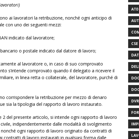
lavoratori)
ATE
ono ai lavoratori la retribuzione, nonché ogni anticipo di
AUT
ale con uno dei seguenti mezzi:
COM
IBAN indicato dal lavoratore;
CSE
bancario o postale indicato dal datore di lavoro;
DAT
tamente al lavoratore o, in caso di suo comprovato
DEL
to s’intende comprovato quando il delegato a ricevere il
liare, in linea retta o collaterale, del lavoratore, purché di
DOC
DOC
ono corrispondere la retribuzione per mezzo di denaro
DVR
e sia la tipologia del rapporto di lavoro instaurato.
FOR
e 2 del presente articolo, si intende ogni rapporto di lavoro
e civile, indipendentemente dalle modalità di svolgimento
IMP
 nonché ogni rapporto di lavoro originato da contratti di
LAV
 contratti di lavoro instaurati in qualsiasi forma dalle