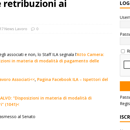
 retribuzioni ai
LOG
User
17 News Lavoro
0
Pass
R
gli associati e non, lo Staff ILA segnala l’
Atto Camera:
sizioni in materia di modalità di pagamento delle
 lavoro Associati<<
,
Pagina Facebook ILA – Ispettori del
Pass
ALVO: “Disposizioni in materia di modalità di
Regis
i” (1041)<
ISC
Trasmesso al Senato