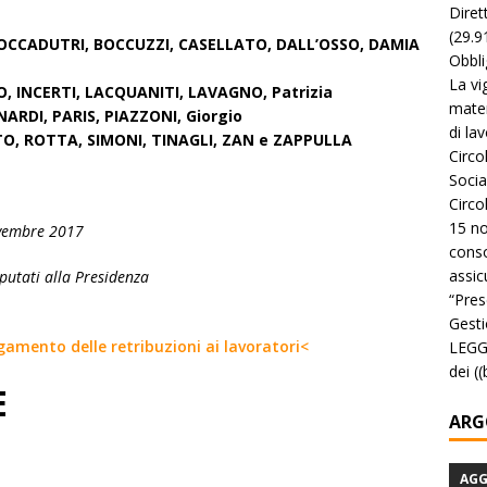
Diret
(29.9
BOCCADUTRI, BOCCUZZI, CASELLATO, DALL’OSSO, DAMIA
Obbli
La vi
 INCERTI, LACQUANITI, LAVAGNO, Patrizia
mater
ARDI, PARIS, PIAZZONI, Giorgio
di la
TO, ROTTA, SIMONI, TINAGLI, ZAN e ZAPPULLA
Circo
Socia
Circo
15 no
ovembre 2017
conso
assicu
putati alla Presidenza
“Pres
Gesti
gamento delle retribuzioni ai lavoratori<
LEGGE
dei (
E
ARG
AG