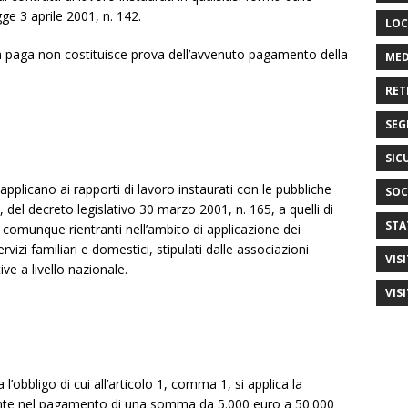
gge 3 aprile 2001, n. 142.
LOC
ta paga non costituisce prova dell’avvenuto pagamento della
MED
RET
SEG
SIC
applicano ai rapporti di lavoro instaurati con le pubbliche
SOC
, del decreto legislativo 30 marzo 2001, n. 165, a quelli di
STA
li comunque rientranti nell’ambito di applicazione dei
servizi familiari e domestici, stipulati dalle associazioni
VIS
e a livello nazionale.
VIS
l’obbligo di cui all’articolo 1, comma 1, si applica la
ente nel pagamento di una somma da 5.000 euro a 50.000