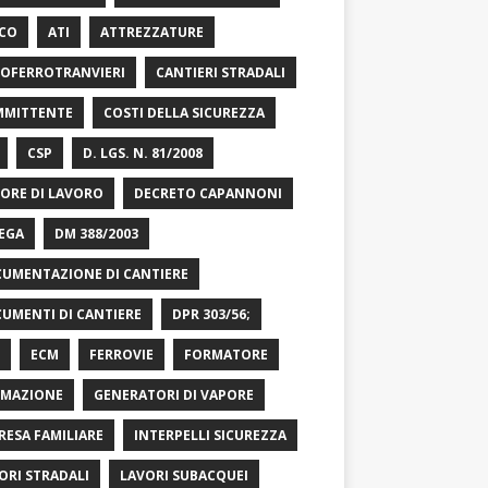
CO
ATI
ATTREZZATURE
OFERROTRANVIERI
CANTIERI STRADALI
MITTENTE
COSTI DELLA SICUREZZA
CSP
D. LGS. N. 81/2008
ORE DI LAVORO
DECRETO CAPANNONI
EGA
DM 388/2003
UMENTAZIONE DI CANTIERE
UMENTI DI CANTIERE
DPR 303/56;
ECM
FERROVIE
FORMATORE
MAZIONE
GENERATORI DI VAPORE
RESA FAMILIARE
INTERPELLI SICUREZZA
ORI STRADALI
LAVORI SUBACQUEI