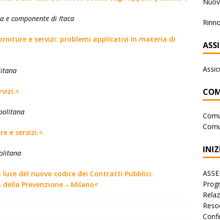
Nuova
na
e
componente
di
Itaca
Rinno
rniture e servizi: problemi applicativi in materia di
ASS
Assic
itana
COM
vizi.<
politana
Comu
Comu
re e servizi.<
INIZ
olitana
ASSE
 luce del nuovo codice dei Contratti Pubblici.
Progr
a della Prevenzione – Milano<
Rela
Reso
Conf