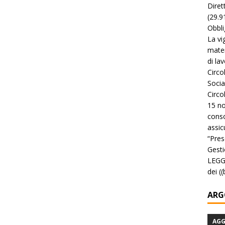
Diret
(29.9
Obbli
La vi
mater
di la
Circo
Socia
Circo
15 no
conso
assicu
“Pres
Gesti
LEGGE
dei (
ARG
AG