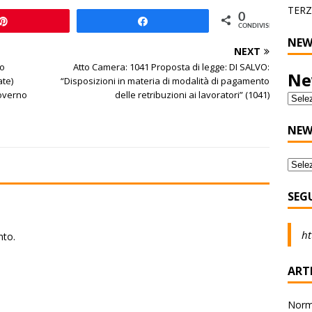
TERZ
0
Pin
Share
CONDIVISIONI
NEW
NEXT
ro
Atto Camera: 1041 Proposta di legge: DI SALVO:
Ne
ate)
“Disposizioni in materia di modalità di pagamento
Governo
delle retribuzioni ai lavoratori” (1041)
NEW
SEG
ht
nto.
ARTI
Norma