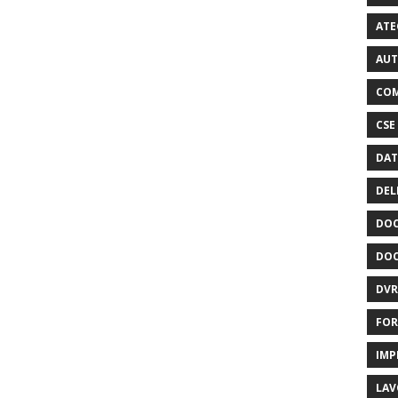
ATE
AUT
COM
CSE
DAT
DEL
DOC
DOC
DVR
FOR
IMP
LAV