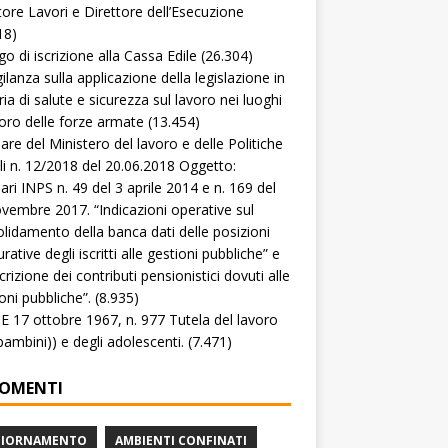
tore Lavori e Direttore dell’Esecuzione
18)
go di iscrizione alla Cassa Edile
(26.304)
gilanza sulla applicazione della legislazione in
ia di salute e sicurezza sul lavoro nei luoghi
voro delle forze armate
(13.454)
lare del Ministero del lavoro e delle Politiche
li n. 12/2018 del 20.06.2018 Oggetto:
lari INPS n. 49 del 3 aprile 2014 e n. 169 del
vembre 2017. “Indicazioni operative sul
lidamento della banca dati delle posizioni
rative degli iscritti alle gestioni pubbliche” e
crizione dei contributi pensionistici dovuti alle
oni pubbliche”.
(8.935)
 17 ottobre 1967, n. 977 Tutela del lavoro
(bambini)) e degli adolescenti.
(7.471)
OMENTI
GIORNAMENTO
AMBIENTI CONFINATI