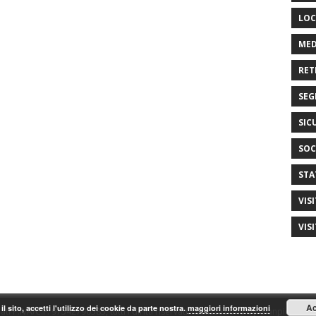
LOC
MED
RET
SEG
SIC
SOC
STA
VIS
VIS
Ac
il sito, accetti l'utilizzo dei cookie da parte nostra.
maggiori informazioni
ti P.IVA/C.F. 97542790585, tutti i diritti riservati. realizzazione by Gianpiero Fas