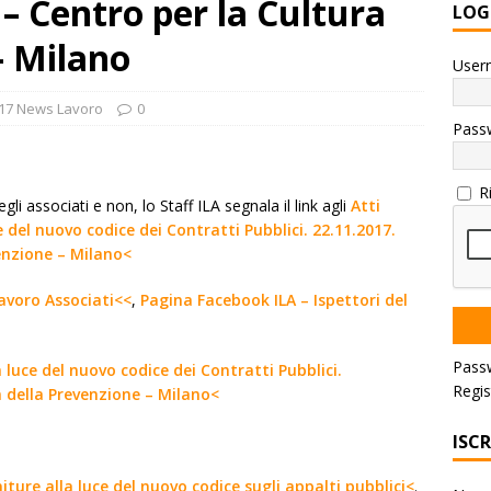
– Centro per la Cultura
LOG
– Milano
User
17 News Lavoro
0
Pass
R
li associati e non, lo Staff ILA segnala il link agli
Atti
 del nuovo codice dei Contratti Pubblici. 22.11.2017.
enzione – Milano<
 lavoro Associati<<
,
Pagina Facebook ILA – Ispettori del
Pass
 luce del nuovo codice dei Contratti Pubblici.
Regis
a della Prevenzione – Milano<
ISC
niture alla luce del nuovo codice sugli appalti pubblici<
.