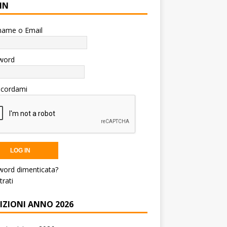
IN
name o Email
word
icordami
word dimenticata?
trati
RIZIONI ANNO 2026