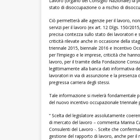
Lavoro (organo del Consiglio Nazionale) la possi
stato di disoccupazione o a rischio di disoccu
Ciò permetterà alle agenzie per il lavoro, nonch
servizi per il lavoro (ex art. 12 Dlgs. 150/201
precisa contezza sullo stato dei lavoratori e 
criticità rilevate anche in occasione della sta
triennale 2015, biennale 2016 e Incentivo O
per l’Impiego e le imprese, criticità che hanno
lavoro, per il tramite della Fondazione Cons
legittimamente alla banca dati informativa d
lavoratori in via di assunzione e la presenza
pregressa carriera degli stessi.
Tale informazione si rivelerà fondamentale pe
del nuovo incentivo occupazionale triennale pe
“ Scelta del legislatore assolutamente coeren
di mercato del lavoro – commenta Marina Cal
Consulenti del Lavoro -. Scelte che confermano
gestione del rapporto di lavoro, anche per il 