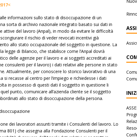
Nuova
2017<
Rinno
alle informazioni sullo stato di disoccupazione di un
na sorta di archivio nazionale integrato basato sui dati in
ASS
 attive del lavoro (Anpal), in modo da evitare le difficoltà
scongiurare il rischio di veder revocati incentivi già
Assic
erito allo stato occupazionale del soggetto in questione. La
la legge di Bilancio, che stabilisce come l’Anpal dovrà
COM
tico delle agenzie per il lavoro e ai soggetti accreditati ai
ne consulenti per il lavoro) i dati relativi alle persone in stato
ne. Attualmente, per conoscere lo storico lavorativo di una
Comu
 si recasse al centro per l’impiego e richiedesse i dati
Comu
lta in possesso di questi dati il soggetto in questione li
 quel punto, comunicare all’azienda cliente se il soggetto
INIZ
subordinati allo stato di disoccupazione della persona.
ASSE
i disoccupazione
Progr
Rela
ione dei lavoratori assunti tramite i Consulenti del lavoro. Lo
Reso
mma 801) che assegna alla Fondazione Consulenti per il
Conf