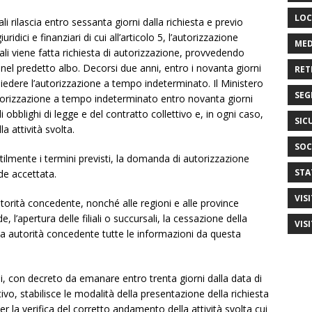
LOC
ali rilascia entro sessanta giorni dalla richiesta e previo
idici e finanziari di cui all’articolo 5, l’autorizzazione
MED
quali viene fatta richiesta di autorizzazione, provvedendo
 nel predetto albo. Decorsi due anni, entro i novanta giorni
RET
hiedere l’autorizzazione a tempo indeterminato. Il Ministero
SEG
l’autorizzazione a tempo indeterminato entro novanta giorni
li obblighi di legge e del contratto collettivo e, in ogni caso,
SIC
 attività svolta.
SOC
utilmente i termini previsti, la domanda di autorizzazione
STA
de accettata.
VIS
torità concedente, nonché alle regioni e alle province
l’apertura delle filiali o succursali, la cessazione della
VIS
alla autorità concedente tutte le informazioni da questa
iali, con decreto da emanare entro trenta giorni dalla data di
ivo, stabilisce le modalità della presentazione della richiesta
per la verifica del corretto andamento della attività svolta cui