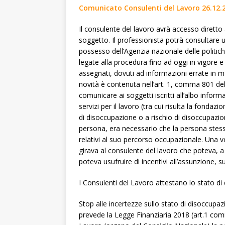
Comunicato Consulenti del Lavoro 26.12.
Il consulente del lavoro avrà accesso diretto 
soggetto. Il professionista potrà consultare u
possesso dell’Agenzia nazionale delle politiche
legate alla procedura fino ad oggi in vigore e 
assegnati, dovuti ad informazioni errate in m
novità è contenuta nell’art. 1, comma 801 del
comunicare ai soggetti iscritti all’albo informa
servizi per il lavoro (tra cui risulta la fondazio
di disoccupazione o a rischio di disoccupazio
persona, era necessario che la persona stessa
relativi al suo percorso occupazionale. Una vo
girava al consulente del lavoro che poteva, a
poteva usufruire di incentivi all’assunzione, 
I Consulenti del Lavoro attestano lo stato d
Stop alle incertezze sullo stato di disoccupaz
prevede la Legge Finanziaria 2018 (art.1 co