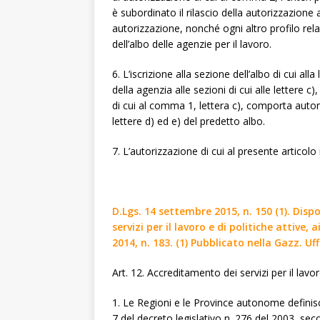
è subordinato il rilascio della autorizzazione 
autorizzazione, nonché ogni altro profilo rel
dell’albo delle agenzie per il lavoro.
6. L’iscrizione alla sezione dell’albo di cui 
della agenzia alle sezioni di cui alle lettere c)
di cui al comma 1, lettera c), comporta automa
lettere d) ed e) del predetto albo.
7. L’autorizzazione di cui al presente artico
D.Lgs. 14 settembre 2015, n. 150 (1). Dispo
servizi per il lavoro e di politiche attive,
2014, n. 183. (1) Pubblicato nella Gazz. Uf
Art. 12. Accreditamento dei servizi per il lavo
1. Le Regioni e le Province autonome definisco
7 del decreto legislativo n. 276 del 2003, seco