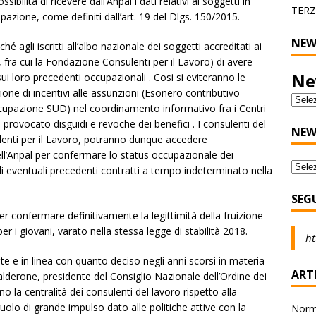
bilità di ricevere dall’Anpal i dati relativi ai soggetti in
TERZ
pazione, come definiti dall’art. 19 del Dlgs. 150/2015.
NEW
é agli iscritti all’albo nazionale dei soggetti accreditati ai
5, fra cui la Fondazione Consulenti per il Lavoro) di avere
Ne
sui loro precedenti occupazionali . Cosi si eviteranno le
gione di incentivi alle assunzioni (Esonero contributivo
ccupazione SUD) nel coordinamento informativo fra i Centri
 provocato disguidi e revoche dei benefici . I consulenti del
NEW
ulenti per il Lavoro, potranno dunque accedere
ell’Anpal per confermare lo status occupazionale dei
 di eventuali precedenti contratti a tempo indeterminato nella
SEG
r confermare definitivamente la legittimità della fruizione
r i giovani, varato nella stessa legge di stabilità 2018.
ht
te e in linea con quanto deciso negli anni scorsi in materia
ARTI
derone, presidente del Consiglio Nazionale dell’Ordine dei
 la centralità dei consulenti del lavoro rispetto alla
ruolo di grande impulso dato alle politiche attive con la
Norma