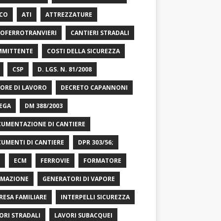
CO
ATI
ATTREZZATURE
OFERROTRANVIERI
CANTIERI STRADALI
MITTENTE
COSTI DELLA SICUREZZA
CSP
D. LGS. N. 81/2008
ORE DI LAVORO
DECRETO CAPANNONI
EGA
DM 388/2003
UMENTAZIONE DI CANTIERE
UMENTI DI CANTIERE
DPR 303/56;
ECM
FERROVIE
FORMATORE
MAZIONE
GENERATORI DI VAPORE
RESA FAMILIARE
INTERPELLI SICUREZZA
ORI STRADALI
LAVORI SUBACQUEI