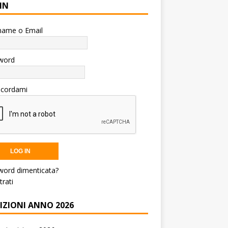
IN
name o Email
word
icordami
word dimenticata?
trati
RIZIONI ANNO 2026