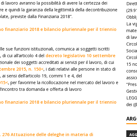
i di lavoro avranno la possibilità di avere la certezza dei
Diret
re e quindi la garanzia della legittimità della decontribuzione
(29.9
ate, previste dalla Finanziaria 2018”.
Obbli
La vi
no finanziario 2018 e bilancio pluriennale per il triennio
mater
di la
Circo
le sue funzioni istituzionali, comunica ai soggetti iscritti
Socia
 di cui all’articolo 4 del
decreto legislativo 10 settembre
Circo
azionale dei soggetti accreditati ai servizi per il lavoro, di cui
15 no
ttembre 2015, n. 150<
, i dati relativi alle persone in stato di
conso
ai sensi dell’articolo 19, commi 1 e 4, del
assicu
015<
, per favorirne la ricollocazione nel mercato del lavoro e
“Pres
ll’incontro tra domanda e offerta di lavoro
Gesti
LEGGE
no finanziario 2018 e bilancio pluriennale per il triennio
dei (
ARG
. 276 Attuazione delle deleghe in materia di
AG