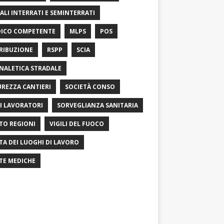
ALI INTERRATI E SEMINTERRATI
ICO COMPETENTE
MLPS
POS
RIBUZIONE
RSPP
SCIA
NALETICA STRADALE
UREZZA CANTIERI
SOCIETÀ CONSO
I LAVORATORI
SORVEGLIANZA SANITARIA
TO REGIONI
VIGILI DEL FUOCO
ITA DEI LUOGHI DI LAVORO
ITE MEDICHE