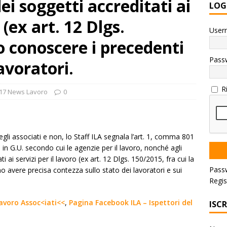
ei soggetti accreditati ai
LOG
 (ex art. 12 Dlgs.
User
 conoscere i precedenti
Pass
avoratori.
R
17 News Lavoro
0
egli associati e non, lo Staff ILA segnala l’art. 1, comma 801
in G.U. secondo cui le agenzie per il lavoro, nonché agli
ti ai servizi per il lavoro (ex art. 12 Dlgs. 150/2015, fra cui la
Pass
 avere precisa contezza sullo stato dei lavoratori e sui
Regis
 lavoro Assoc<
iati<<
,
Pagina Facebook ILA – Ispettori del
ISC