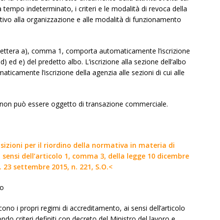
a tempo indeterminato, i criteri e le modalità di revoca della
ativo alla organizzazione e alle modalità di funzionamento
alla lettera a), comma 1, comporta automaticamente l’iscrizione
, d) ed e) del predetto albo. L’iscrizione alla sezione dell’albo
ticamente l’iscrizione della agenzia alle sezioni di cui alle
lo non può essere oggetto di transazione commerciale.
sizioni per il riordino della normativa in materia di
 ai sensi dell’articolo 1, comma 3, della legge 10 dicembre
f. 23 settembre 2015, n. 221, S.O.<
ro
no i propri regimi di accreditamento, ai sensi dell’articolo
ndo criteri definiti con decreto del Ministro del lavoro e