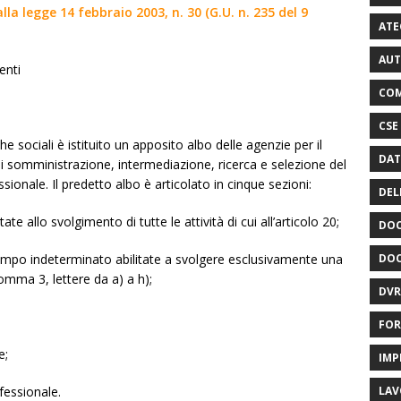
la legge 14 febbraio 2003, n. 30 (G.U. n. 235 del 9
ATE
AUT
enti
COM
CSE
che sociali è istituito un apposito albo delle agenzie per il
DAT
à di somministrazione, intermediazione, ricerca e selezione del
sionale. Il predetto albo è articolato in cinque sezioni:
DEL
te allo svolgimento di tutte le attività di cui all’articolo 20;
DOC
DOC
empo indeterminato abilitate a svolgere esclusivamente una
 comma 3, lettere da a) a h);
DVR
FOR
e;
IMP
LAV
fessionale.