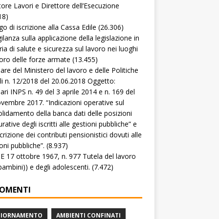
tore Lavori e Direttore dell’Esecuzione
18)
go di iscrizione alla Cassa Edile
(26.306)
gilanza sulla applicazione della legislazione in
ia di salute e sicurezza sul lavoro nei luoghi
voro delle forze armate
(13.455)
lare del Ministero del lavoro e delle Politiche
li n. 12/2018 del 20.06.2018 Oggetto:
lari INPS n. 49 del 3 aprile 2014 e n. 169 del
vembre 2017. “Indicazioni operative sul
lidamento della banca dati delle posizioni
rative degli iscritti alle gestioni pubbliche” e
crizione dei contributi pensionistici dovuti alle
oni pubbliche”.
(8.937)
 17 ottobre 1967, n. 977 Tutela del lavoro
(bambini)) e degli adolescenti.
(7.472)
OMENTI
GIORNAMENTO
AMBIENTI CONFINATI