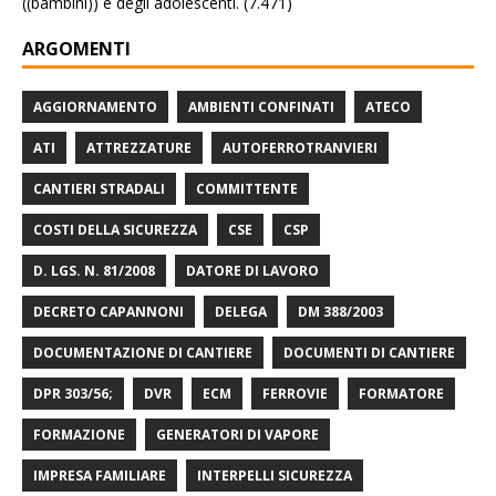
((bambini)) e degli adolescenti.
(7.471)
ARGOMENTI
AGGIORNAMENTO
AMBIENTI CONFINATI
ATECO
ATI
ATTREZZATURE
AUTOFERROTRANVIERI
CANTIERI STRADALI
COMMITTENTE
COSTI DELLA SICUREZZA
CSE
CSP
D. LGS. N. 81/2008
DATORE DI LAVORO
DECRETO CAPANNONI
DELEGA
DM 388/2003
DOCUMENTAZIONE DI CANTIERE
DOCUMENTI DI CANTIERE
DPR 303/56;
DVR
ECM
FERROVIE
FORMATORE
FORMAZIONE
GENERATORI DI VAPORE
IMPRESA FAMILIARE
INTERPELLI SICUREZZA