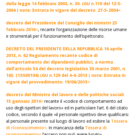
della legge 14 febbraio 2003, n. 30. (GU n.110 del 12-5-
2004 ) note: Entrata in vigore del decreto: 27-5-2004
<
decreto del Presidente del Consiglio dei ministri 23
febbraio 2016
<
, recante l’organizzazione delle risorse umane
e strumentali per il funzionamento dell’Ispettorato.
DECRETO DEL PRESIDENTE DELLA REPUBBLICA 16 aprile
2013, n. 62 Regolamento recante codice di
comportamento dei dipendenti pubblici, a norma
dell’articolo 54 del decreto legislativo 30 marzo 2001, n.
165. (13G00104) (GU n.129 del 4-6-2013 ) note: Entrata in
vigore del provvedimento: 19/06/2013
<
decreto del Ministro del lavoro e delle politiche sociali
15 gennaio 2014
<
recante il «codice di comportamento ad
uso degli ispettori del lavoro» ed in particolare l’art. 6 del citato
codice, secondo il quale «il personale ispettivo deve qualificarsi
al personale presente sul luogo di lavoro ed esibire la
Tessera
di riconoscimento<
. In mancanza della
Tessera di
riconoscimento<
l’acceso non può avere luogo»