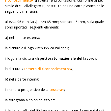
riconoscimento<
a stretta rendicontazione, conforme al fac-
simile di cui all’allegato B, costituita da una carta plastica delle
seguenti dimensioni:
altezza 96 mm; larghezza 65 mm; spessore 6 mm, sulla quale
sono riportati i seguenti elementi:
a) nella parte esterna:
la dicitura e il logo «Repubblica italiana»;
il logo e la dicitura «
Ispettorato nazionale del lavoro
»;
la dicitura «
Tessera di riconoscimento<
»;
b) nella parte interna:
il numero progressivo della
tessera<
;
la fotografia a colori del titolare;
i dati anagrafici del titolare (cognome e nome, luogo e data di