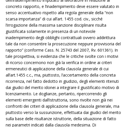
dell’inadempimento imputato al lavoratore in relazione al
concreto rapporto, e l’inadempimento deve essere valutato in
senso accentuativo rispetto alla regola generale della “non
scarsa importanza” di cui all’art. 1455 cod. civ., sicché
l’irrogazione della massima sanzione disciplinare risulta
giustificata solamente in presenza di un notevole
inadempimento degli obblighi contrattuali ovvero addirittura
tale da non consentire la prosecuzione neppure provvisoria del
rapporto” (conforme Cass. N. 25743 del 2007, Rv. 601361). In
tale prospettiva, si evidenzia che le critiche svolte con i motivi
di ricorso concernono non già la verifica in ordine ai criteri
ermeneutici di applicazione della clausola generale di cui
all’art.1455 c.c., ma, piuttosto, l’accertamento della concreta
ricorrenza, nel fatto dedotto in giudizio, degli elementi ritenuti
dai giudici del merito idonei a integrare il giustificato motivo di
licenziamento. Le doglianze, pertanto, ripercorrendo gli
elementi emergenti dall’istruttoria, sono rivolte non già nei
confronti dei criteri di applicazione della clausola generale, ma
piuttosto verso la sussunzione, effettuata dai giudici del merito
sulla base delle risultanze istruttorie, della situazione di fatto
nei parametri indicati dalla clausola medesima. Di