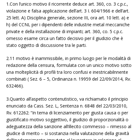
1.Con l’unico motivo il ricorrente deduce art. 360, co. 3 c.p.c.,
violazione e falsa applicazione dell’art. 3 I. 604/1966 e dell’art.
25 lett. A) Disciplina generale, sezione III, ora art. 10 lett. a) e
h) del CCNL per i dipendenti delle industrie metal meccaniche
private e della installazione di impianti; art. 360, co. 5 c.p.c.
omesso esame circa un fatto decisivo per il giudizio che è
stato oggetto di discussione tra le parti.
2.11 motivo è inammissibile, in primo luogo per le modalità di
redazione della censura, formulata con un unico motivo sotto
una molteplicità di profili tra loro confusi e inestricabilnnente
combinati ( Sez. 6 – 5, Ordinanza n. 19959 del 22/09/2014, Rv.
632466).
3.Quanto all’aspetto contenutistico, va richiamato il principio
enunciato da Cass. Sez. L, Sentenza n. 6848 del 22/03/2010,
Rv. 612262: “In tema di licenziamento per giusta causa o per
giustificato motivo soggettivo, il giudizio di proporzionalità o
adeguatezza della sanzione all’illecito commesso – rimesso al
giudice di merito – si sostanzia nella valutazione della gravità