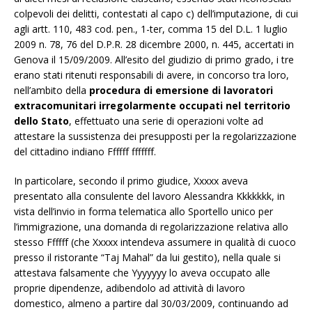
colpevoli dei delitti, contestati al capo c) dell’imputazione, di cui
agli artt. 110, 483 cod. pen., 1-ter, comma 15 del D.L. 1 luglio
2009 n. 78, 76 del D.P.R. 28 dicembre 2000, n. 445, accertati in
Genova il 15/09/2009. All’esito del giudizio di primo grado, i tre
erano stati ritenuti responsabili di avere, in concorso tra loro,
nell’ambito della
procedura di emersione di lavoratori
extracomunitari irregolarmente occupati nel territorio
dello Stato
, effettuato una serie di operazioni volte ad
attestare la sussistenza dei presupposti per la regolarizzazione
del cittadino indiano Ffffff fffffff.
In particolare, secondo il primo giudice, Xxxxx aveva
presentato alla consulente del lavoro Alessandra Kkkkkkk, in
vista dell’invio in forma telematica allo Sportello unico per
l’immigrazione, una domanda di regolarizzazione relativa allo
stesso Ffffff (che Xxxxx intendeva assumere in qualità di cuoco
presso il ristorante “Taj Mahal” da lui gestito), nella quale si
attestava falsamente che Yyyyyyy lo aveva occupato alle
proprie dipendenze, adibendolo ad attività di lavoro
domestico, almeno a partire dal 30/03/2009, continuando ad