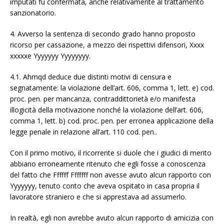
imputati fu confermata, anche relativamente al trattamento
sanzionatorio.
4. Avverso la sentenza di secondo grado hanno proposto
ricorso per cassazione, a mezzo dei rispettivi difensori, Xxxx
xxxxxe Yyyyyyy Yyyyyyyy.
4.1. Ahmqd deduce due distinti motivi di censura e
segnatamente: la violazione dell’art. 606, comma 1, lett. e) cod.
proc. pen. per mancanza, contraddittorietà e/o manifesta
illogicità della motivazione nonché la violazione dell’art. 606,
comma 1, lett. b) cod. proc. pen. per erronea applicazione della
legge penale in relazione all’art. 110 cod. pen..
Con il primo motivo, il ricorrente si duole che i giudici di merito
abbiano erroneamente ritenuto che egli fosse a conoscenza
del fatto che Ffffff Fffffff non avesse avuto alcun rapporto con
Yyyyyyy, tenuto conto che aveva ospitato in casa propria il
lavoratore straniero e che si apprestava ad assumerlo.
In realtà, egli non avrebbe avuto alcun rapporto di amicizia con