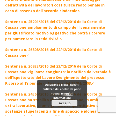
dell’attività dei lavoratori costituisce reato penale in
caso di assenza dell’accordo sindacale
<
Sentenza n. 25201/2016 del 07/12/2016 della Corte di
Cassazione ampliamento di campo del licenziamento
per giustificato motivo oggettivo che potrà ricorrere
per aumentare la redditività.
<
Sentenza n. 26808/2016 del 22/12/2016 della Corte di
Cassazione
<
Sentenza n. 26933/2016 del 23/12/2016 della Corte di
Cassazione Vigilanza congiunta: la notifica del verbale è
dell’Ispettorato del Lavoro Svolgimento del processo.
Ricorso al Tribunale di Siracusa del 28/04/2003.
<
Utilizzando il sito, accetti
l'utilizzo dei cookie da parte
nostra.
maggiori
Sentenza n. 24566/2016 del 01/12/2016 della Corte di
informazioni
Cassazione ha stabilito che la detenzione, in ambito
Accetto
extra lavorativo, di un significativo quantitativo di
sostanze stupefacenti a fine di spaccio è idonea a