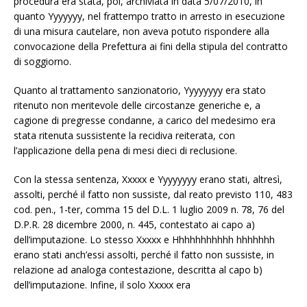
procedura era stata, poi, archiviata in data 5/07/2010, in
quanto Yyyyyyy, nel frattempo tratto in arresto in esecuzione
di una misura cautelare, non aveva potuto rispondere alla
convocazione della Prefettura ai fini della stipula del contratto
di soggiorno.
Quanto al trattamento sanzionatorio, Yyyyyyyy era stato
ritenuto non meritevole delle circostanze generiche e, a
cagione di pregresse condanne, a carico del medesimo era
stata ritenuta sussistente la recidiva reiterata, con
l’applicazione della pena di mesi dieci di reclusione.
Con la stessa sentenza, Xxxxx e Yyyyyyyy erano stati, altresì,
assolti, perché il fatto non sussiste, dal reato previsto 110, 483
cod. pen., 1-ter, comma 15 del D.L. 1 luglio 2009 n. 78, 76 del
D.P.R. 28 dicembre 2000, n. 445, contestato ai capo a)
dell’imputazione. Lo stesso Xxxxx e Hhhhhhhhhhh hhhhhhh
erano stati anch’essi assolti, perché il fatto non sussiste, in
relazione ad analoga contestazione, descritta al capo b)
dell’imputazione. Infine, il solo Xxxxx era