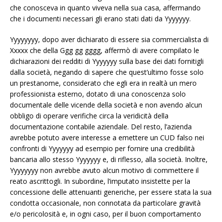
che conosceva in quanto viveva nella sua casa, affermando
che i documenti necessari gli erano stati dati da Yyyyyyy.
Yyyyyyyy, dopo aver dichiarato di essere sia commercialista di
Xxxxx che della Ggg gg gggg, affermò di avere compilato le
dichiarazioni dei redditi di Yyyyyyy sulla base dei dati fornitigli
dalla società, negando di sapere che quest’ultimo fosse solo
un prestanome, considerato che egli era in realtà un mero
professionista esterno, dotato di una conoscenza solo
documentale delle vicende della società e non avendo alcun
obbligo di operare verifiche circa la veridicità della
documentazione contabile aziendale. Del resto, l’azienda
avrebbe potuto avere interesse a emettere un CUD falso nei
confronti di Yyyyyyy ad esempio per fornire una credibilità
bancaria allo stesso Yyyyyyy e, di riflesso, alla società. Inoltre,
Yyyyyyyy non avrebbe avuto alcun motivo di commettere il
reato ascrittogli. In subordine, l’imputato insistette per la
concessione delle attenuanti generiche, per essere stata la sua
condotta occasionale, non connotata da particolare gravità
e/o pericolosità e, in ogni caso, per il buon comportamento