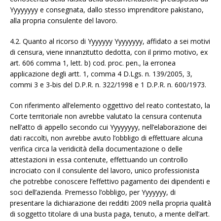
Yyyyyyyy e consegnata, dallo stesso imprenditore pakistano,
alla propria consulente del lavoro.
4.2. Quanto al ricorso di Yyyyyyy Yyyyyyyy, affidato a sei motivi
di censura, viene innanzitutto dedotta, con il primo motivo, ex
art. 606 comma 1, lett. b) cod. proc. pen., la erronea
applicazione degli artt. 1, comma 4 D.Lgs. n. 139/2005, 3,
commi 3 e 3-bis del D.P.R. n. 322/1998 e 1 D.P.R. n. 600/1973.
Con riferimento all’elemento oggettivo del reato contestato, la
Corte territoriale non avrebbe valutato la censura contenuta
nell’atto di appello secondo cui Yyyyyyyy, nell’elaborazione dei
dati raccolti, non avrebbe avuto l’obbligo di effettuare alcuna
verifica circa la veridicità della documentazione o delle
attestazioni in essa contenute, effettuando un controllo
incrociato con il consulente del lavoro, unico professionista
che potrebbe conoscere l’effettivo pagamento dei dipendenti e
soci dell’azienda. Premesso l’obbligo, per Yyyyyyy, di
presentare la dichiarazione dei redditi 2009 nella propria qualità
di soggetto titolare di una busta paga, tenuto, a mente dell’art.