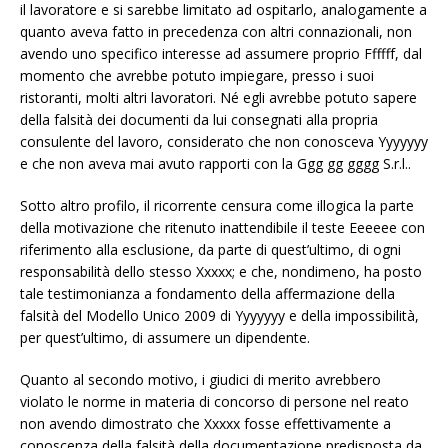
il lavoratore e si sarebbe limitato ad ospitarlo, analogamente a
quanto aveva fatto in precedenza con altri connazionali, non
avendo uno specifico interesse ad assumere proprio Ffffff, dal
momento che avrebbe potuto impiegare, presso i suoi
ristoranti, molti altri lavoratori. Né egli avrebbe potuto sapere
della falsità dei documenti da lui consegnati alla propria
consulente del lavoro, considerato che non conosceva Yyyyyyy
e che non aveva mai avuto rapporti con la Ggg gg gggg S.r.l..
Sotto altro profilo, il ricorrente censura come illogica la parte
della motivazione che ritenuto inattendibile il teste Eeeeee con
riferimento alla esclusione, da parte di quest’ultimo, di ogni
responsabilità dello stesso Xxxxx; e che, nondimeno, ha posto
tale testimonianza a fondamento della affermazione della
falsità del Modello Unico 2009 di Yyyyyyy e della impossibilità,
per quest’ultimo, di assumere un dipendente.
Quanto al secondo motivo, i giudici di merito avrebbero
violato le norme in materia di concorso di persone nel reato
non avendo dimostrato che Xxxxx fosse effettivamente a
conoscenza della falsità della documentazione predisposta da