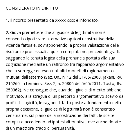
CONSIDERATO IN DIRITTO
1. Il ricorso presentato da Xxxxx xxxx è infondato.
2. Giova premettere che al giudice di legittimità non è
consentito ipotizzare alternative opzioni ricostruttive della
vicenda fattuale, sovrapponendo la propria valutazione delle
risultanze processuali a quella compiuta nei precedenti gradi,
saggiando la tenuta logica della pronuncia portata alla sua
cognizione mediante un raffronto tra l’apparato argomentativo
che la sorregge ed eventuali altri modelli di ragionamento
mutuati dall’esterno (Sez. Un., n. 12 del 31/05/2000, Jakani, Rv.
216260; in termini v. Sez. 2, n. 20806 del 5/05/2011, Tosto, Rv.
250362). Ne consegue che, quando i giudici di merito abbiano
motivato, alla stregua di un percorso argomentativo scevro da
profili di illogicità, le ragioni di fatto poste a fondamento della
propria decisione, al giudice di legittimità non è consentito
censurarne, sul piano della ricostruzione dei fatti, le scelte
compiute accedendo ad ipotesi alternative, ove anche dotate
di un maggiore grado di persuasività.