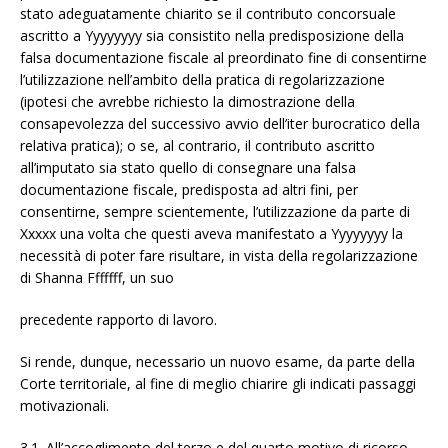
stato adeguatamente chiarito se il contributo concorsuale
ascritto a Yyyyyyyy sia consistito nella predisposizione della
falsa documentazione fiscale al preordinato fine di consentirne
l’utilizzazione nell’ambito della pratica di regolarizzazione
(ipotesi che avrebbe richiesto la dimostrazione della
consapevolezza del successivo avvio dell’iter burocratico della
relativa pratica); o se, al contrario, il contributo ascritto
all’imputato sia stato quello di consegnare una falsa
documentazione fiscale, predisposta ad altri fini, per
consentirne, sempre scientemente, l’utilizzazione da parte di
Xxxxx una volta che questi aveva manifestato a Yyyyyyyy la
necessità di poter fare risultare, in vista della regolarizzazione
di Shanna Fffffff, un suo
precedente rapporto di lavoro.
Si rende, dunque, necessario un nuovo esame, da parte della
Corte territoriale, al fine di meglio chiarire gli indicati passaggi
motivazionali.
3.1. All’accoglimento del terzo e del quarto motivo di ricorso