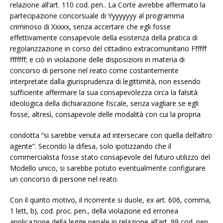
relazione all’art. 110 cod. pen.. La Corte avrebbe affermato la
partecipazione concorsuale di Yyyyyyyy al programma
criminoso di Xxxxx, senza accertare che egli fosse
effettivamente consapevole della esistenza della pratica di
regolarizzazione in corso del cittadino extracomunitario Ffffff
fffffff; e ciò in violazione delle disposizioni in materia di
concorso di persone nel reato come costantemente
interpretate dalla giurisprudenza di legittimità, non essendo
sufficiente affermare la sua consapevolezza circa la falsità
ideologica della dichiarazione fiscale, senza vagliare se egli
fosse, altresì, consapevole delle modalità con cui la propria
condotta “si sarebbe venuta ad intersecare con quella dell’altro
agente”. Secondo la difesa, solo ipotizzando che il
commercialista fosse stato consapevole del futuro utilizzo del
Modello unico, si sarebbe potuto eventualmente configurare
un concorso di persone nel reato.
Con il quinto motivo, il ricorrente si duole, ex art. 606, comma,
1 lett, b), cod. proc. pen., della violazione ed erronea
applicazione della legge penale in relazione all’art. 99 cod. pen..