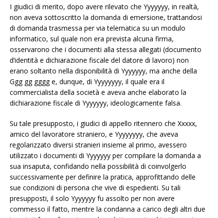
I giudici di merito, dopo avere rilevato che Yyyyyyy, in realtà,
non aveva sottoscritto la domanda di emersione, trattandosi
di domanda trasmessa per via telematica su un modulo
informatico, sul quale non era prevista alcuna firma,
osservarono che i documenti alla stessa allegati (documento
d’identità e dichiarazione fiscale del datore di lavoro) non
erano soltanto nella disponibilità di Yyyyyyy, ma anche della
Ggg gg gggg e, dunque, di Yyyyyyyy, il quale era il
commercialista della società e aveva anche elaborato la
dichiarazione fiscale di Yyyyyyy, ideologicamente falsa.
Su tale presupposto, i giudici di appello ritennero che Xxxxx,
amico del lavoratore straniero, e Yyyyyyyy, che aveva
regolarizzato diversi stranieri insieme al primo, avessero
utilizzato i documenti di Yyyyyyy per compilare la domanda a
sua insaputa, confidando nella possibilità di coinvolgerlo
successivamente per definire la pratica, approfittando delle
sue condizioni di persona che vive di espedienti. Su tali
presupposti, il solo Yyyyyyy fu assolto per non avere
commesso il fatto, mentre la condanna a carico degli altri due