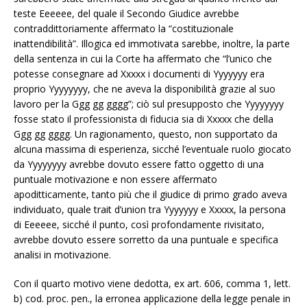
teste Eeeeee, del quale il Secondo Giudice avrebbe
contraddittoriamente affermato la “costituzionale
inattendibilità”. Illogica ed immotivata sarebbe, inoltre, la parte
della sentenza in cui la Corte ha affermato che “l’unico che
potesse consegnare ad Xxxxx i documenti di Yyyyyyy era
proprio Yyyyyyyy, che ne aveva la disponibilità grazie al suo
lavoro per la Ggg gg gggg”; ciò sul presupposto che Yyyyyyyy
fosse stato il professionista di fiducia sia di Xxxxx che della
Ggg gg gggg. Un ragionamento, questo, non supportato da
alcuna massima di esperienza, sicché l’eventuale ruolo giocato
da Yyyyyyyy avrebbe dovuto essere fatto oggetto di una
puntuale motivazione e non essere affermato
apoditticamente, tanto più che il giudice di primo grado aveva
individuato, quale trait d’union tra Yyyyyyy e Xxxxx, la persona
di Eeeeee, sicché il punto, così profondamente rivisitato,
avrebbe dovuto essere sorretto da una puntuale e specifica
analisi in motivazione.
Con il quarto motivo viene dedotta, ex art. 606, comma 1, lett.
b) cod. proc. pen., la erronea applicazione della legge penale in