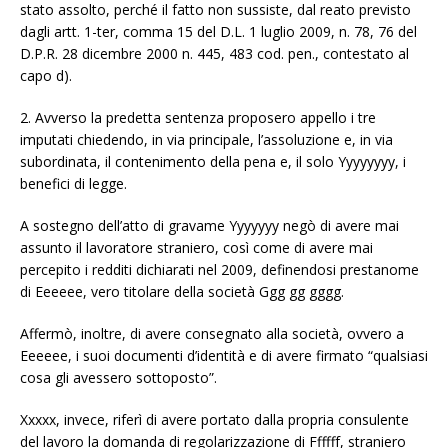
stato assolto, perché il fatto non sussiste, dal reato previsto
dagli artt. 1-ter, comma 15 del D.L. 1 luglio 2009, n. 78, 76 del
D.P.R. 28 dicembre 2000 n. 445, 483 cod. pen., contestato al
capo d).
2. Avverso la predetta sentenza proposero appello i tre
imputati chiedendo, in via principale, l’assoluzione e, in via
subordinata, il contenimento della pena e, il solo Yyyyyyyy, i
benefici di legge.
A sostegno dell’atto di gravame Yyyyyyy negò di avere mai
assunto il lavoratore straniero, così come di avere mai
percepito i redditi dichiarati nel 2009, definendosi prestanome
di Eeeeee, vero titolare della società Ggg gg gggg.
Affermò, inoltre, di avere consegnato alla società, ovvero a
Eeeeee, i suoi documenti d’identità e di avere firmato “qualsiasi
cosa gli avessero sottoposto”.
Xxxxx, invece, riferì di avere portato dalla propria consulente
del lavoro la domanda di regolarizzazione di Ffffff, straniero