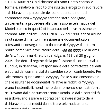
1 D.P.R. 600/1973, a dichiarare all’Erario il dato contabile
formale, relativo al reddito che risultava erogato in suo favore
– dichiarazione personale del contribuente e non del
commercialista – Yyyyyyyy sarebbe stato obbligato,
unicamente, a procedere alla trasmissione telematica del
Modello unico in qualità di incaricato della trasmissione ex
comma 3-bis dell’art. 3 del DPR n. 322 del 1998, senza alcuna
valutazione di merito in relazione alle documentazioni
attestanti il conseguimento da parte di Yyyyyyy di determinati
redditi come vice procuratore della Ggg gg gggg. Ciò in virtù
dell’art. 1, comma 4, lett. b) del d.lgs. n. 139 del 28 giugno
2005, che detta il regime della professione di commercialista.
Dunque, in definitiva, il responsabile della correttezza dei dati
elaborati dal commercialista sarebbe solo il contribuente. Per
tale motivo, quand’anche Yyyyyyyy fosse stato consapevole
che le risultanze documentali relative ai redditi di Yyyyyyy
erano inattendibili, nondimeno dal momento che i dati forniti
risultavano dalle documentazioni aziendali e dalla contabilità,
essi dovevano essere elaborati per ricavare il testo della
dichiarazione dei redditi da inoltrare telematicamente
all’Agenzia delle Entrate.