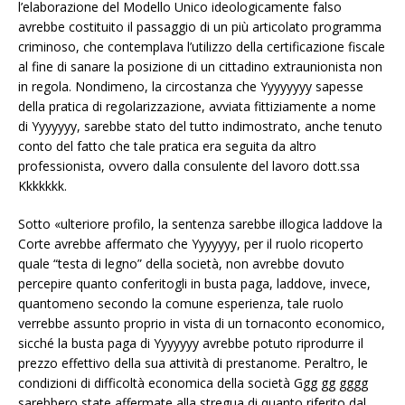
l’elaborazione del Modello Unico ideologicamente falso
avrebbe costituito il passaggio di un più articolato programma
criminoso, che contemplava l’utilizzo della certificazione fiscale
al fine di sanare la posizione di un cittadino extraunionista non
in regola. Nondimeno, la circostanza che Yyyyyyyy sapesse
della pratica di regolarizzazione, avviata fittiziamente a nome
di Yyyyyyy, sarebbe stato del tutto indimostrato, anche tenuto
conto del fatto che tale pratica era seguita da altro
professionista, ovvero dalla consulente del lavoro dott.ssa
Kkkkkkk.
Sotto «ulteriore profilo, la sentenza sarebbe illogica laddove la
Corte avrebbe affermato che Yyyyyyy, per il ruolo ricoperto
quale “testa di legno” della società, non avrebbe dovuto
percepire quanto conferitogli in busta paga, laddove, invece,
quantomeno secondo la comune esperienza, tale ruolo
verrebbe assunto proprio in vista di un tornaconto economico,
sicché la busta paga di Yyyyyyy avrebbe potuto riprodurre il
prezzo effettivo della sua attività di prestanome. Peraltro, le
condizioni di difficoltà economica della società Ggg gg gggg
sarebbero state affermate alla stregua di quanto riferito dal