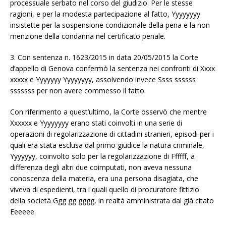
processuale serbato nel corso del giudizio. Per le stesse
ragioni, e per la modesta partecipazione al fatto, Yyyyyyyy
insistette per la sospensione condizionale della pena e la non
menzione della condanna nel certificato penale.
3. Con sentenza n. 1623/2015 in data 20/05/2015 la Corte
d’appello di Genova confermò la sentenza nei confronti di Xxxx
xxxxx e Yyyyyyy Yyyyyyyy, assolvendo invece Ssss ssssss
sssssss per non avere commesso il fatto.
Con riferimento a quest’ultimo, la Corte osservò che mentre
Xxxxxx e Yyyyyyyy erano stati coinvolti in una serie di
operazioni di regolarizzazione di cittadini stranieri, episodi per i
quali era stata esclusa dal primo giudice la natura criminale,
Yyyyyyy, coinvolto solo per la regolarizzazione di Ffffff, a
differenza degli altri due coimputati, non aveva nessuna
conoscenza della materia, era una persona disagiata, che
viveva di espedienti, tra i quali quello di procuratore fittizio
della società Ggg gg gggg, in realtà amministrata dal già citato
Eeeeee.