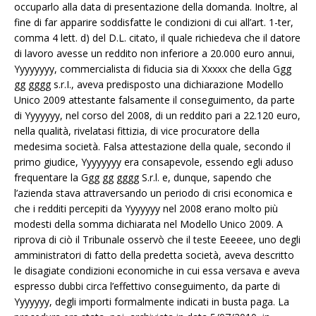
occuparlo alla data di presentazione della domanda. Inoltre, al
fine di far apparire soddisfatte le condizioni di cui all’art. 1-ter,
comma 4 lett. d) del D.L. citato, il quale richiedeva che il datore
di lavoro avesse un reddito non inferiore a 20.000 euro annui,
Yyyyyyyy, commercialista di fiducia sia di Xxxxx che della Ggg
gg gggg s.r.I., aveva predisposto una dichiarazione Modello
Unico 2009 attestante falsamente il conseguimento, da parte
di Yyyyyyy, nel corso del 2008, di un reddito pari a 22.120 euro,
nella qualità, rivelatasi fittizia, di vice procuratore della
medesima società. Falsa attestazione della quale, secondo il
primo giudice, Yyyyyyyy era consapevole, essendo egli aduso
frequentare la Ggg gg gggg S.r.l. e, dunque, sapendo che
l’azienda stava attraversando un periodo di crisi economica e
che i redditi percepiti da Yyyyyyy nel 2008 erano molto più
modesti della somma dichiarata nel Modello Unico 2009. A
riprova di ciò il Tribunale osservò che il teste Eeeeee, uno degli
amministratori di fatto della predetta società, aveva descritto
le disagiate condizioni economiche in cui essa versava e aveva
espresso dubbi circa l’effettivo conseguimento, da parte di
Yyyyyyy, degli importi formalmente indicati in busta paga. La