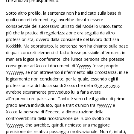
che andava predisponendo.
Sotto altro profilo, la sentenza non ha indicato sulla base di
quali concreti elementi egli avrebbe dovuto essere
consapevole del successivo utilizzo del Modello unico, tanto
più che la pratica di regolarizzazione era seguita da altro
professionista, ovvero dalla consulente del lavoro dott.ssa
Kkkkkkk. Ma soprattutto, la sentenza non ha chiarito sulla base
di quali concreti elementi di fatto fosse possibile affermare, in
maniera logica e conferente, che l’unica persona che potesse
consegnare ad Xxxxx i documenti di Yyyyyyy fosse proprio
Yyyyyyyy, se non attraverso il riferimento alla circostanza, in sé
logicamente non concludente, per la quale, essendo egli il
professionista di fiducia sia di Xxxxx che della Ggg gg gggg,
avrebbe sicuramente provveduto lui a farla avere
all’imprenditore pakistano. Tanto è vero che il giudice di primo
grado aveva individuato, quale trait d’union tra Yyyyyyy e
Xxxxx, la persona di Eeeeee, a dimostrazione della
controvertibilità della ricostruzione del ruolo svolto da
Yyyyyyyy, che avrebbe, quindi, richiesto una maggiore
precisione del relativo passaggio motivazionale. Non è, infatti,