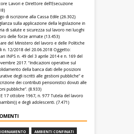
tore Lavori e Direttore dell’Esecuzione
18)
go di iscrizione alla Cassa Edile
(26.302)
gilanza sulla applicazione della legislazione in
ia di salute e sicurezza sul lavoro nei luoghi
voro delle forze armate
(13.453)
lare del Ministero del lavoro e delle Politiche
li n. 12/2018 del 20.06.2018 Oggetto:
lari INPS n. 49 del 3 aprile 2014 e n. 169 del
vembre 2017. “Indicazioni operative sul
lidamento della banca dati delle posizioni
rative degli iscritti alle gestioni pubbliche” e
crizione dei contributi pensionistici dovuti alle
oni pubbliche”.
(8.933)
 17 ottobre 1967, n. 977 Tutela del lavoro
(bambini)) e degli adolescenti.
(7.471)
OMENTI
GIORNAMENTO
AMBIENTI CONFINATI