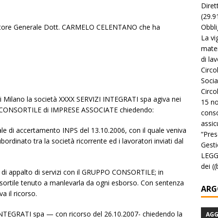
Diret
(29.9
Obbli
curatore Generale Dott. CARMELO CELENTANO che ha
La vi
mater
di la
Circo
Socia
Circo
di Milano la società XXXX SERVIZI INTEGRATI spa agiva nei
15 no
PO CONSORTILE di IMPRESE ASSOCIATE chiedendo:
conso
assicu
verbale di accertamento INPS del 13.10.2006, con il quale veniva
“Pres
bordinato tra la società ricorrente ed i lavoratori inviati dal
Gesti
LEGGE
dei (
to di appalto di servizi con il GRUPPO CONSORTILE; in
nsortile tenuto a manlevarla da ogni esborso. Con sentenza
ARG
a il ricorso.
INTEGRATI spa — con ricorso del 26.10.2007- chiedendo la
AG