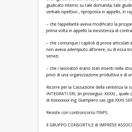
giudicato interno su tale domanda; tale giud
verbale ispettivo , riproposta in appello, in 
– che l’appellante aveva modificato la prospe
prima volta in appello la inesistenza di contrat
– che comunque i capitoli di prova articolat
non aveva adempiuto all’onere, su di essa inc
servizi;
– che i lavoratori erano stati inseriti nella
privo di una organizzazione produttiva e di u
Ricorre per la Cassazione della sentenza l
INTEGRATI SRL (in prosieguo: XXXX) , quale 
di Xxxxxxxxx ing. Giampiero sas (già XXXX SE
Resiste con controricorso l’INPS.
Il GRUPPO CONSORTILE di IMPRESE ASSOCIA