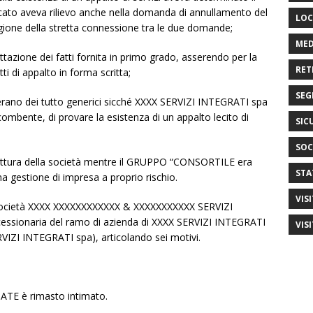
icato aveva rilievo anche nella domanda di annullamento del
LOC
ragione della stretta connessione tra le due domande;
MED
ttazione dei fatti fornita in primo grado, asserendo per la
RET
ti di appalto in forma scritta;
SEG
i erano dei tutto generici sicché XXXX SERVIZI INTEGRATI spa
ombente, di provare la esistenza di un appalto lecito di
SIC
SOC
 struttura della società mentre il GRUPPO “CONSORTILE era
STA
na gestione di impresa a proprio rischio.
VIS
a società XXXX XXXXXXXXXXXX & XXXXXXXXXXX SERVIZI
cessionaria del ramo di azienda di XXXX SERVIZI INTEGRATI
VIS
RVIZI INTEGRATI spa), articolando sei motivi.
TE è rimasto intimato.