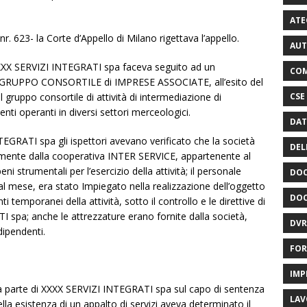
ATE
. 623- la Corte d’Appello di Milano rigettava l’appello.
AUT
XXXX SERVIZI INTEGRATI spa faceva seguito ad un
COM
il GRUPPO CONSORTILE di IMPRESE ASSOCIATE, all’esito del
CSE
gruppo consortile di attività di intermediazione di
nti operanti in diversi settori merceologici.
DAT
TEGRATI spa gli ispettori avevano verificato che la società
DEL
almente dalla cooperativa INTER SERVICE, appartenente al
ni strumentali per l’esercizio della attività; il personale
DOC
 al mese, era stato Impiegato nella realizzazione dell’oggetto
DOC
ti temporanei della attività, sotto il controllo e le direttive di
 spa; anche le attrezzature erano fornite dalla società,
DVR
dipendenti.
FOR
IMP
da parte di XXXX SERVIZI INTEGRATI spa sul capo di sentenza
LAV
a esistenza di un appalto di servizi aveva determinato il