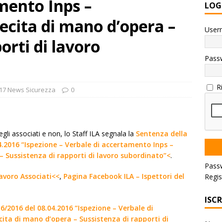
mento Inps –
LOG
lecita di mano d’opera –
User
orti di lavoro
Pass
R
17 News Sicurezza
0
egli associati e non, lo Staff ILA segnala la
Sentenza della
4.2016 “Ispezione – Verbale di accertamento Inps –
– Sussistenza di rapporti di lavoro subordinato”<
.
Pass
 lavoro Associati<<
,
Pagina Facebook ILA – Ispettori del
Regis
ISC
6/2016 del 08.04.2016 “Ispezione – Verbale di
ita di mano d’opera – Sussistenza di rapporti di