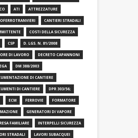
CO
ATI
ATTREZZATURE
OFERROTRANVIERI
CANTIERI STRADALI
MITTENTE
COSTI DELLA SICUREZZA
CSP
D. LGS. N. 81/2008
ORE DI LAVORO
DECRETO CAPANNONI
EGA
DM 388/2003
UMENTAZIONE DI CANTIERE
UMENTI DI CANTIERE
DPR 303/56;
ECM
FERROVIE
FORMATORE
MAZIONE
GENERATORI DI VAPORE
RESA FAMILIARE
INTERPELLI SICUREZZA
ORI STRADALI
LAVORI SUBACQUEI