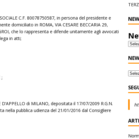
TERZ
IALE C.F. 80078750587, in persona del presidente e
NEW
amente domiciliato in ROMA, VIA CESARE BECCARIA 29,
OI, che lo rappresenta e difende unitamente agli avvocati
Ne
ga in atti;
NEW
;
SEG
E D’APPELLO di MILANO, depositata il 17/07/2009 R.G.N.
ht
lta nella pubblica udienza del 21/01/2016 dal Consigliere
ARTI
Norma