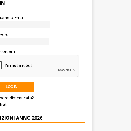
IN
name o Email
word
icordami
word dimenticata?
trati
RIZIONI ANNO 2026