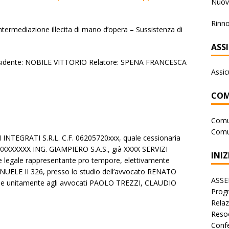
Nuova
Rinno
ntermediazione illecita di mano d’opera – Sussistenza di
ASS
residente: NOBILE VITTORIO Relatore: SPENA FRANCESCA
Assic
COM
Comu
Comu
NTEGRATI S.R.L. C.F. 06205720xxx, quale cessionaria
XXXXXXX ING. GIAMPIERO S.A.S., già XXXX SERVIZI
INIZ
 e legale rappresentante pro tempore, elettivamente
ELE II 326, presso lo studio dell’avvocato RENATO
ASSE
de unitamente agli avvocati PAOLO TREZZI, CLAUDIO
Progr
Rela
Reso
Conf