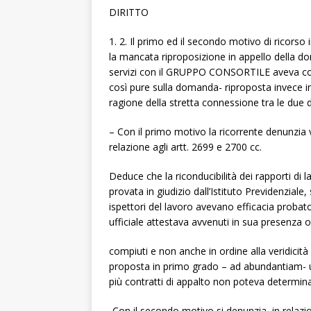
DIRITTO
1. 2. Il primo ed il secondo motivo di ricorso 
la mancata riproposizione in appello della d
servizi con il GRUPPO CONSORTILE aveva comp
così pure sulla domanda- riproposta invece in
ragione della stretta connessione tra le due
– Con il primo motivo la ricorrente denunzia v
relazione agli artt. 2699 e 2700 cc.
Deduce che la riconducibilità dei rapporti di
provata in giudizio dall’Istituto Previdenziale,
ispettori del lavoro avevano efficacia probator
ufficiale attestava avvenuti in sua presenza o
compiuti e non anche in ordine alla veridicità 
proposta in primo grado – ad abundantiam- 
più contratti di appalto non poteva determinar
-Con il secondo motivo si denunzia, in relazi