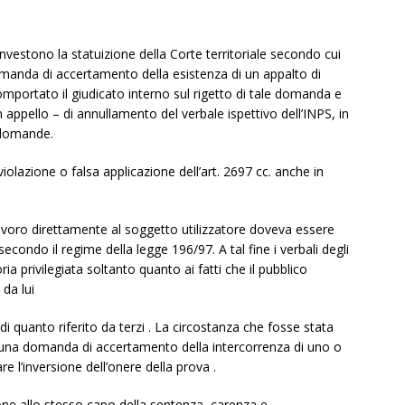
investono la statuizione della Corte territoriale secondo cui
omanda di accertamento della esistenza di un appalto di
ortato il giudicato interno sul rigetto di tale domanda e
 appello – di annullamento del verbale ispettivo dell’INPS, in
 domande.
iolazione o falsa applicazione dell’art. 2697 cc. anche in
 lavoro direttamente al soggetto utilizzatore doveva essere
 secondo il regime della legge 196/97. A tal fine i verbali degli
ia privilegiata soltanto quanto ai fatti che il pubblico
 da lui
di quanto riferito da terzi . La circostanza che fosse stata
una domanda di accertamento della intercorrenza di uno o
e l’inversione dell’onere della prova .
one allo stesso capo della sentenza, carenza e