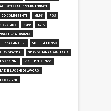
ALI INTERRATI E SEMINTERRATI
ICO COMPETENTE
MLPS
POS
RIBUZIONE
RSPP
SCIA
NALETICA STRADALE
UREZZA CANTIERI
SOCIETÀ CONSO
I LAVORATORI
SORVEGLIANZA SANITARIA
TO REGIONI
VIGILI DEL FUOCO
ITA DEI LUOGHI DI LAVORO
ITE MEDICHE