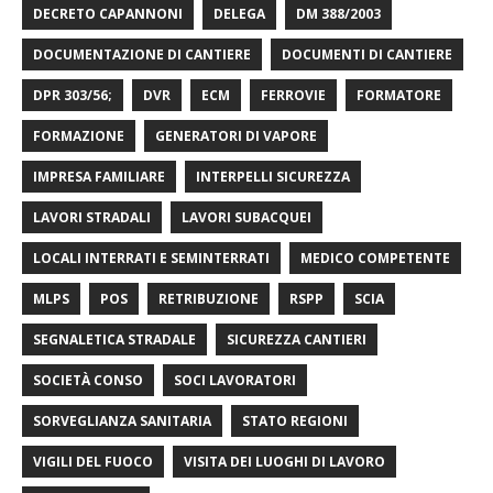
DECRETO CAPANNONI
DELEGA
DM 388/2003
DOCUMENTAZIONE DI CANTIERE
DOCUMENTI DI CANTIERE
DPR 303/56;
DVR
ECM
FERROVIE
FORMATORE
FORMAZIONE
GENERATORI DI VAPORE
IMPRESA FAMILIARE
INTERPELLI SICUREZZA
LAVORI STRADALI
LAVORI SUBACQUEI
LOCALI INTERRATI E SEMINTERRATI
MEDICO COMPETENTE
MLPS
POS
RETRIBUZIONE
RSPP
SCIA
SEGNALETICA STRADALE
SICUREZZA CANTIERI
SOCIETÀ CONSO
SOCI LAVORATORI
SORVEGLIANZA SANITARIA
STATO REGIONI
VIGILI DEL FUOCO
VISITA DEI LUOGHI DI LAVORO