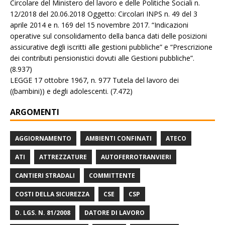
Circolare del Ministero del lavoro e delle Politiche Sociali n.
12/2018 del 20.06.2018 Oggetto: Circolari INPS n. 49 del 3
aprile 2014 e n. 169 del 15 novembre 2017. “Indicazioni
operative sul consolidamento della banca dati delle posizioni
assicurative degli iscritti alle gestioni pubbliche” e “Prescrizione
dei contributi pensionistici dovuti alle Gestioni pubbliche”.
(8.937)
LEGGE 17 ottobre 1967, n. 977 Tutela del lavoro dei
((bambini)) e degli adolescenti.
(7.472)
ARGOMENTI
AGGIORNAMENTO
AMBIENTI CONFINATI
ATECO
ATI
ATTREZZATURE
AUTOFERROTRANVIERI
CANTIERI STRADALI
COMMITTENTE
COSTI DELLA SICUREZZA
CSE
CSP
D. LGS. N. 81/2008
DATORE DI LAVORO