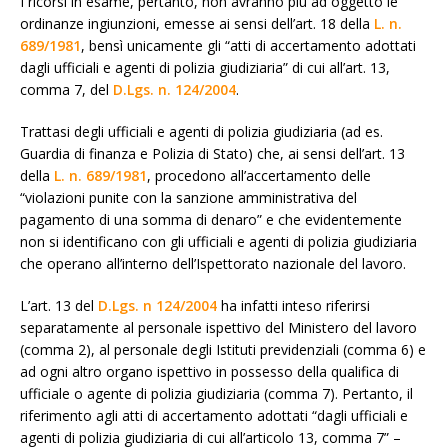
I ricorsi in esame, pertanto, non avranno più ad oggetto le
ordinanze ingiunzioni, emesse ai sensi dell’art. 18 della
L. n.
689/1981
, bensì unicamente gli “atti di accertamento adottati
dagli ufficiali e agenti di polizia giudiziaria” di cui all’art. 13,
comma 7, del
D.Lgs. n. 124/2004
.
Trattasi degli ufficiali e agenti di polizia giudiziaria (ad es.
Guardia di finanza e Polizia di Stato) che, ai sensi dell’art. 13
della
L. n. 689/1981
, procedono all’accertamento delle
“violazioni punite con la sanzione amministrativa del
pagamento di una somma di denaro” e che evidentemente
non si identificano con gli ufficiali e agenti di polizia giudiziaria
che operano all’interno dell’Ispettorato nazionale del lavoro.
L’art. 13 del
D.Lgs. n 124/2004
ha infatti inteso riferirsi
separatamente al personale ispettivo del Ministero del lavoro
(comma 2), al personale degli Istituti previdenziali (comma 6) e
ad ogni altro organo ispettivo in possesso della qualifica di
ufficiale o agente di polizia giudiziaria (comma 7). Pertanto, il
riferimento agli atti di accertamento adottati “dagli ufficiali e
agenti di polizia giudiziaria di cui all’articolo 13, comma 7” –