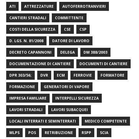
ATI
ATTREZZATURE
AUTOFERROTRANVIERI
CANTIERI STRADALI
COMMITTENTE
COSTI DELLA SICUREZZA
CSE
CSP
D. LGS. N. 81/2008
DATORE DI LAVORO
DECRETO CAPANNONI
DELEGA
DM 388/2003
DOCUMENTAZIONE DI CANTIERE
DOCUMENTI DI CANTIERE
DPR 303/56;
DVR
ECM
FERROVIE
FORMATORE
FORMAZIONE
GENERATORI DI VAPORE
IMPRESA FAMILIARE
INTERPELLI SICUREZZA
LAVORI STRADALI
LAVORI SUBACQUEI
LOCALI INTERRATI E SEMINTERRATI
MEDICO COMPETENTE
MLPS
POS
RETRIBUZIONE
RSPP
SCIA