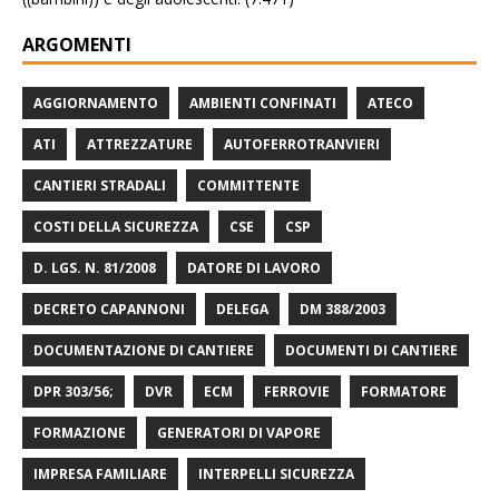
ARGOMENTI
AGGIORNAMENTO
AMBIENTI CONFINATI
ATECO
ATI
ATTREZZATURE
AUTOFERROTRANVIERI
CANTIERI STRADALI
COMMITTENTE
COSTI DELLA SICUREZZA
CSE
CSP
D. LGS. N. 81/2008
DATORE DI LAVORO
DECRETO CAPANNONI
DELEGA
DM 388/2003
DOCUMENTAZIONE DI CANTIERE
DOCUMENTI DI CANTIERE
DPR 303/56;
DVR
ECM
FERROVIE
FORMATORE
FORMAZIONE
GENERATORI DI VAPORE
IMPRESA FAMILIARE
INTERPELLI SICUREZZA