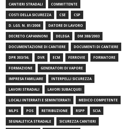
CANTIERI STRADALI
COMMITTENTE
COSTI DELLA SICUREZZA
CSE
CSP
D. LGS. N. 81/2008
DATORE DI LAVORO
DECRETO CAPANNONI
DELEGA
DM 388/2003
DOCUMENTAZIONE DI CANTIERE
DOCUMENTI DI CANTIERE
DPR 303/56;
DVR
ECM
FERROVIE
FORMATORE
FORMAZIONE
GENERATORI DI VAPORE
IMPRESA FAMILIARE
INTERPELLI SICUREZZA
LAVORI STRADALI
LAVORI SUBACQUEI
LOCALI INTERRATI E SEMINTERRATI
MEDICO COMPETENTE
MLPS
POS
RETRIBUZIONE
RSPP
SCIA
SEGNALETICA STRADALE
SICUREZZA CANTIERI