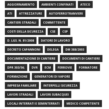
AGGIORNAMENTO
AMBIENTI CONFINATI
ATECO
ATI
ATTREZZATURE
AUTOFERROTRANVIERI
CANTIERI STRADALI
COMMITTENTE
COSTI DELLA SICUREZZA
CSE
CSP
D. LGS. N. 81/2008
DATORE DI LAVORO
DECRETO CAPANNONI
DELEGA
DM 388/2003
DOCUMENTAZIONE DI CANTIERE
DOCUMENTI DI CANTIERE
DPR 303/56;
DVR
ECM
FERROVIE
FORMATORE
FORMAZIONE
GENERATORI DI VAPORE
IMPRESA FAMILIARE
INTERPELLI SICUREZZA
LAVORI STRADALI
LAVORI SUBACQUEI
LOCALI INTERRATI E SEMINTERRATI
MEDICO COMPETENTE