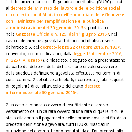
1. Il documento unico di Regolarità contributiva (DURC) di cui
al
decreto del Ministro del lavoro e delle politiche sociali
di concerto con il Ministro dell’economia e delle finanze e
con il Ministro per semplificazione e la pubblica
amministrazione del 30 gennaio 2015<
, pubblicato
nella
Gazzetta Ufficiale n. 125, del 1° giugno 2015<
, nel
caso di definizione agevolata di debiti contributivi ai sensi
dell’articolo 6, del
decreto-legge 22 ottobre 2016, n. 193<
,
convertito, con modificazioni, dalla
legge 1° dicembre 2016,
n. 225<
(
Allegato<
), è rilasciato, a seguito della presentazione
da parte del debitore della dichiarazione di volersi avvalere
della suddetta definizione agevolata effettuata nei termini di
cui al comma 2 del citato articolo 6, ricorrendo gli altri requisiti
di Regolarità di cui all’articolo 3 del citato
decreto
interministeriale 30 gennaio 2015<
.
2. In caso di mancato ovvero di insufficiente o tardivo
versamento dell’unica rata ovvero di una rata di quelle in cui è
stato dilazionato il pagamento delle somme dovute ai fini della
predetta definizione agevolata, tutti i DURC rilasciati in
attuazione del comma 1 sono annullati dagli Enti preposti alla