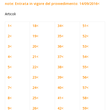
note: Entrata in vigore del provvedimento: 14/09/2016<
Articoli
1<
18<
34<
51<
2<
19<
35<
52<
3<
20<
36<
53<
4<
21<
37<
54<
5<
22<
38<
55<
6<
23<
39<
56<
7<
24<
40<
57<
8<
25<
41<
58<
9<
26<
42<
59<