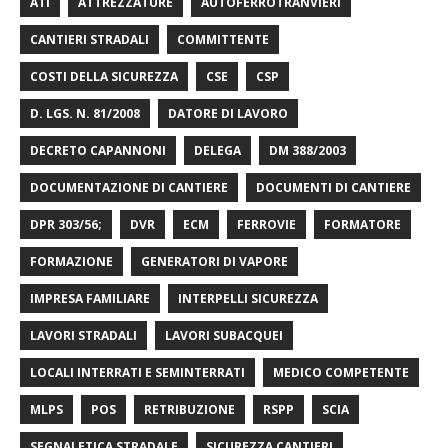
ATI
ATTREZZATURE
AUTOFERROTRANVIERI
CANTIERI STRADALI
COMMITTENTE
COSTI DELLA SICUREZZA
CSE
CSP
D. LGS. N. 81/2008
DATORE DI LAVORO
DECRETO CAPANNONI
DELEGA
DM 388/2003
DOCUMENTAZIONE DI CANTIERE
DOCUMENTI DI CANTIERE
DPR 303/56;
DVR
ECM
FERROVIE
FORMATORE
FORMAZIONE
GENERATORI DI VAPORE
IMPRESA FAMILIARE
INTERPELLI SICUREZZA
LAVORI STRADALI
LAVORI SUBACQUEI
LOCALI INTERRATI E SEMINTERRATI
MEDICO COMPETENTE
MLPS
POS
RETRIBUZIONE
RSPP
SCIA
SEGNALETICA STRADALE
SICUREZZA CANTIERI