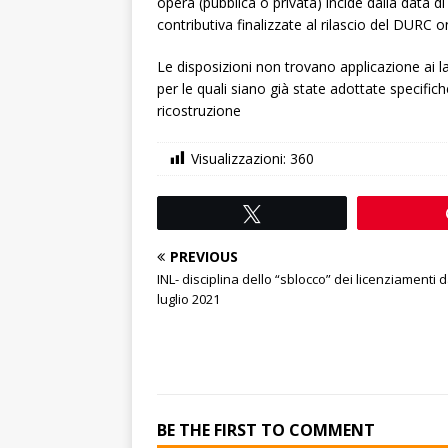
opera (pubblica o privata) incide dalla data di
contributiva finalizzate al rilascio del DURC on
Le disposizioni non trovano applicazione ai lav
per le quali siano già state adottate specifi
ricostruzione
Visualizzazioni:
360
Tweet
PREVIOUS
INL- disciplina dello “sblocco” dei licenziamenti d
luglio 2021
BE THE FIRST TO COMMENT