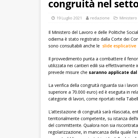
congruità nel setto
19 Luglio 2021
redazione
Ministero
Il Ministero del Lavoro e delle Politiche Soc
odierna è stato registrato dalla Corte dei Cont
sono consultabili anche le
slide esplicative
Il provvedimento punta a combattere il fenom
utilizzata nei cantieri edili sia effettivamente
prevede misure che
saranno applicate dal
La verifica della congruità riguarda sia i lavori 
superiore a 70.000 euro) ed è eseguita in relazi
categorie di lavori, come riportati nella Tabe
L’attestazione di congruità sarà rilasciata, en
territorialmente competente, su istanza dell
del committente. Qualora non sia riscontrata
regolarizzazione, in mancanza della quale l’esi