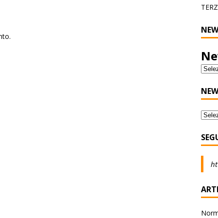
TERZ
NEW
nto.
Ne
NEW
SEG
ht
ARTI
Norma