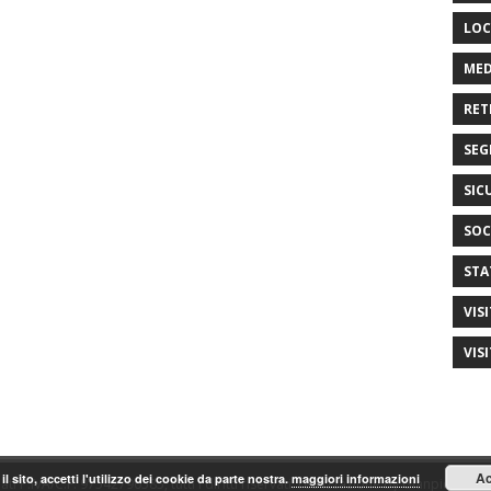
LOC
MED
RET
SEG
SIC
SOC
STA
VIS
VIS
Ac
il sito, accetti l'utilizzo dei cookie da parte nostra.
maggiori informazioni
ti P.IVA/C.F. 97542790585, tutti i diritti riservati. realizzazione by Gianpiero Fas