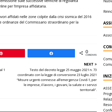
 emissione sulle successive verifiche di regolarità
Nuova
line per l’impresa affidataria.
Rinno
ori affidati nelle zone colpite dalla crisi sismica del 2016
che ordinanze del Commissario straordinario per la
ASS
Assic
COM
0
Pin
Share
CONDIVISIONI
Comu
NEXT
Comu
al 1
Testo del decreto legge 25 maggio 2021 n. 73
coordinato con la legge di conversione 23 luglio 2021
INIZ
“Misure urgenti connesse all’emergenza Covid-1, per
le imprese, il lavoro, i giovani, la salute e i servizi
ASSE
territoriali”.
Progr
Rela
Reso
Conf