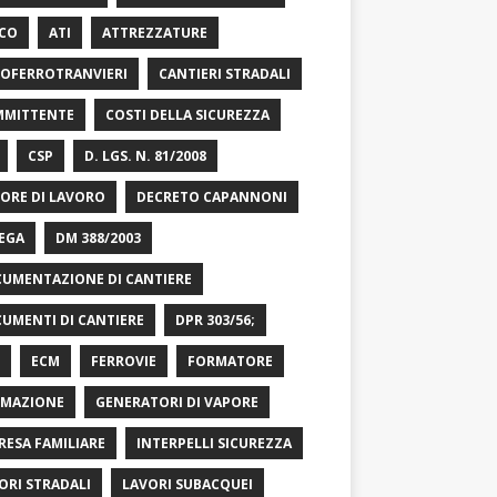
CO
ATI
ATTREZZATURE
OFERROTRANVIERI
CANTIERI STRADALI
MITTENTE
COSTI DELLA SICUREZZA
CSP
D. LGS. N. 81/2008
ORE DI LAVORO
DECRETO CAPANNONI
EGA
DM 388/2003
UMENTAZIONE DI CANTIERE
UMENTI DI CANTIERE
DPR 303/56;
ECM
FERROVIE
FORMATORE
MAZIONE
GENERATORI DI VAPORE
RESA FAMILIARE
INTERPELLI SICUREZZA
ORI STRADALI
LAVORI SUBACQUEI