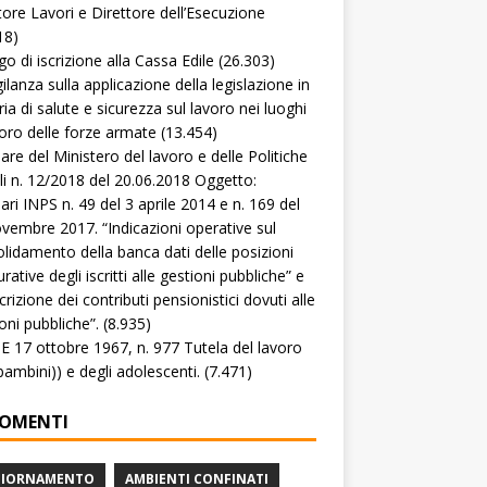
tore Lavori e Direttore dell’Esecuzione
18)
go di iscrizione alla Cassa Edile
(26.303)
gilanza sulla applicazione della legislazione in
ia di salute e sicurezza sul lavoro nei luoghi
voro delle forze armate
(13.454)
lare del Ministero del lavoro e delle Politiche
li n. 12/2018 del 20.06.2018 Oggetto:
lari INPS n. 49 del 3 aprile 2014 e n. 169 del
vembre 2017. “Indicazioni operative sul
lidamento della banca dati delle posizioni
rative degli iscritti alle gestioni pubbliche” e
crizione dei contributi pensionistici dovuti alle
oni pubbliche”.
(8.935)
 17 ottobre 1967, n. 977 Tutela del lavoro
(bambini)) e degli adolescenti.
(7.471)
OMENTI
GIORNAMENTO
AMBIENTI CONFINATI