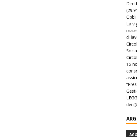
Diret
(29.9
Obbli
La vi
mater
di la
Circo
Socia
Circo
15 no
conso
assicu
“Pres
Gesti
LEGGE
dei (
ARG
AG