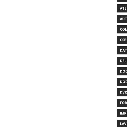
ATE
AUT
COM
CSE
DAT
DEL
DOC
DOC
DVR
FOR
IMP
LAV