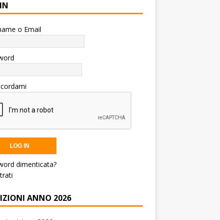
IN
name o Email
word
icordami
word dimenticata?
trati
RIZIONI ANNO 2026