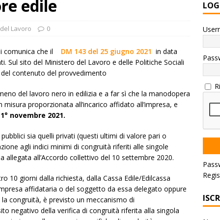
re edile
LOG
 del Lavoro
0
User
iali comunica che il
DM 143 del 25 giugno 2021
in data
Pass
i. Sul sito del Ministero del Lavoro e delle Politiche Sociali
del contenuto del provvedimento
R
eno del lavoro nero in edilizia e a far sì che la manodopera
 in misura proporzionata all’incarico affidato all’impresa, e
 1° novembre 2021.
pubblici sia quelli privati (questi ultimi di valore pari o
one agli indici minimi di congruità riferiti alle singole
lla allegata all’Accordo collettivo del 10 settembre 2020.
Pass
Regis
tro 10 giorni dalla richiesta, dalla Cassa Edile/Edilcassa
’impresa affidataria o del soggetto da essa delegato oppure
ISC
 la congruità, è previsto un meccanismo di
to negativo della verifica di congruità riferita alla singola