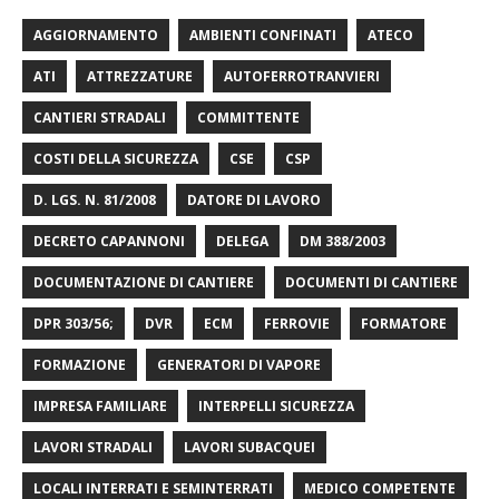
AGGIORNAMENTO
AMBIENTI CONFINATI
ATECO
ATI
ATTREZZATURE
AUTOFERROTRANVIERI
CANTIERI STRADALI
COMMITTENTE
COSTI DELLA SICUREZZA
CSE
CSP
D. LGS. N. 81/2008
DATORE DI LAVORO
DECRETO CAPANNONI
DELEGA
DM 388/2003
DOCUMENTAZIONE DI CANTIERE
DOCUMENTI DI CANTIERE
DPR 303/56;
DVR
ECM
FERROVIE
FORMATORE
FORMAZIONE
GENERATORI DI VAPORE
IMPRESA FAMILIARE
INTERPELLI SICUREZZA
LAVORI STRADALI
LAVORI SUBACQUEI
LOCALI INTERRATI E SEMINTERRATI
MEDICO COMPETENTE