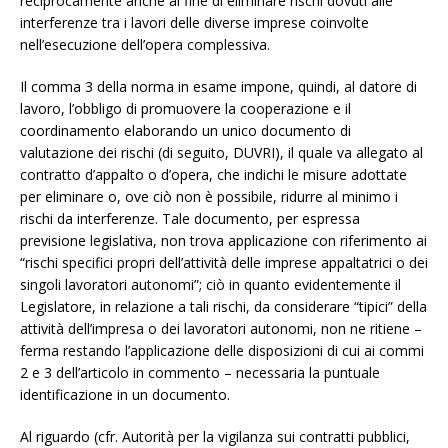
reciprocamente anche al fine di eliminare rischi dovuti alle
interferenze tra i lavori delle diverse imprese coinvolte
nell’esecuzione dell’opera complessiva.
Il comma 3 della norma in esame impone, quindi, al datore di
lavoro, l’obbligo di promuovere la cooperazione e il
coordinamento elaborando un unico documento di
valutazione dei rischi (di seguito, DUVRI), il quale va allegato al
contratto d’appalto o d’opera, che indichi le misure adottate
per eliminare o, ove ciò non è possibile, ridurre al minimo i
rischi da interferenze. Tale documento, per espressa
previsione legislativa, non trova applicazione con riferimento ai
“rischi specifici propri dell’attività delle imprese appaltatrici o dei
singoli lavoratori autonomi”; ciò in quanto evidentemente il
Legislatore, in relazione a tali rischi, da considerare “tipici” della
attività dell’impresa o dei lavoratori autonomi, non ne ritiene –
ferma restando l’applicazione delle disposizioni di cui ai commi
2 e 3 dell’articolo in commento – necessaria la puntuale
identificazione in un documento.
Al riguardo (cfr. Autorità per la vigilanza sui contratti pubblici,