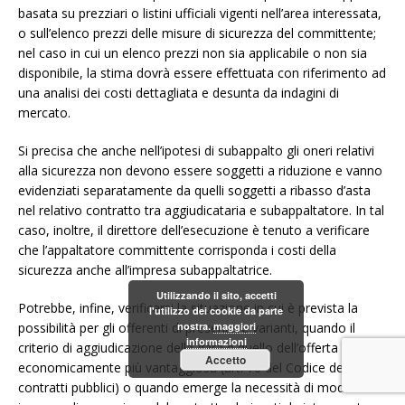
basata su prezziari o listini ufficiali vigenti nell’area interessata,
o sull’elenco prezzi delle misure di sicurezza del committente;
nel caso in cui un elenco prezzi non sia applicabile o non sia
disponibile, la stima dovrà essere effettuata con riferimento ad
una analisi dei costi dettagliata e desunta da indagini di
mercato.
Si precisa che anche nell’ipotesi di subappalto gli oneri relativi
alla sicurezza non devono essere soggetti a riduzione e vanno
evidenziati separatamente da quelli soggetti a ribasso d’asta
nel relativo contratto tra aggiudicataria e subappaltatore. In tal
caso, inoltre, il direttore dell’esecuzione è tenuto a verificare
che l’appaltatore committente corrisponda i costi della
sicurezza anche all’impresa subappaltatrice.
Utilizzando il sito, accetti
Potrebbe, infine, verificarsi la situazione in cui è prevista la
l'utilizzo dei cookie da parte
possibilità per gli offerenti di presentare varianti, quando il
nostra.
maggiori
informazioni
criterio di aggiudicazione della gara è quello dell’offerta
Accetto
economicamente più vantaggiosa (art. 76 del Codice dei
contratti pubblici) o quando emerge la necessità di modifiche