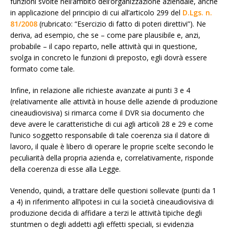
funzioni svolte nell’ambito dell’organizzazione aziendale, anche
in applicazione del principio di cui all’articolo 299 del
D.Lgs. n.
81/2008
(rubricato: “Esercizio di fatto di poteri direttivi”). Ne
deriva, ad esempio, che se – come pare plausibile e, anzi,
probabile – il capo reparto, nelle attività qui in questione,
svolga in concreto le funzioni di preposto, egli dovrà essere
formato come tale.
Infine, in relazione alle richieste avanzate ai punti 3 e 4
(relativamente alle attività in house delle aziende di produzione
cineaudiovisiva) si rimarca come il DVR sia documento che
deve avere le caratteristiche di cui agli articoli 28 e 29 e come
l’unico soggetto responsabile di tale coerenza sia il datore di
lavoro, il quale è libero di operare le proprie scelte secondo le
peculiarità della propria azienda e, correlativamente, risponde
della coerenza di esse alla Legge.
Venendo, quindi, a trattare delle questioni sollevate (punti da 1
a 4) in riferimento all’ipotesi in cui la società cineaudiovisiva di
produzione decida di affidare a terzi le attività tipiche degli
stuntmen o degli addetti agli effetti speciali, si evidenzia