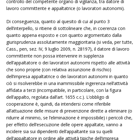
controllo del competente organo di vigilanza, tra datore di
lavoro committente e appaltatrice (o lavoratori autonomi).
Di conseguenza, quanto al quesito di cui al punto 3
dell’interpello, si ritiene di sottolineare che, in coerenza con
quanto appena esposto e con quanto argomentato dalla
giurisprudenza assolutamente maggioritaria (si veda, per tutte,
Cass., pen, sez. IV, 9 luglio 2009, n. 28197), il datore di lavoro
committente non possa intervenire in supplenza
dell’appaltatore o dei lavoratori autonomi rispetto alle attività
che sono proprie (con relativa assunzione di rischio)
dell’impresa appaltatrice o dei lavoratori autonomi in quanto
ciò si risolverebbe in una inammissibile ingerenza nell’attività
affidata a terzi (incompatibile, in particolare, con la figura
dell’appalto, regolata dall’art. 1655 c.c.). L’obbligo di
cooperazione è, quindi, da intendersi come riferibile
all’attuazione delle misure di prevenzione dirette a eliminare (o
ridurre al minimo, se l’eliminazione è impossibile) i pericoli che,
per effetto dell’esecuzione delle opere appaltate, vanno a
incidere sia sui dipendenti dell’appaltante sia su quelli
dell’appaltatore in ordine alle attività tipiche dell’impresa