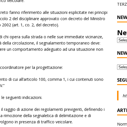
ico veicolare.
TERZ
creto fanno riferimento alle situazioni esplicitate nei principi
NEW
icolo 2 del disciplinare approvato con decreto del Ministro
o 2002 (art. 1, co. 2, del decreto).
Ne
di chi opera sulla strada o nelle sue immediate vicinanze,
della circolazione, il segnalamento temporaneo deve:
a tenere un comportamento adeguato ad una situazione non
NEW
 coordinatore per la progettazione:
ento di cui all’articolo 100, comma 1, i cui contenuti sono
SEG
V.”
ht
e seguenti indicazioni.
il raggio di azione dei regolamenti previgenti, definendo i
ARTI
la rimozione della segnaletica di delimitazione e di
volgono in presenza di traffico veicolare.
Norma