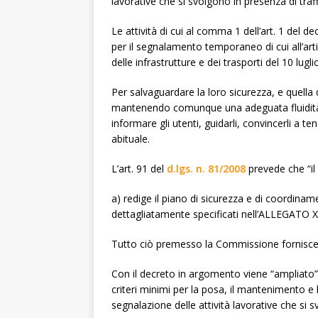
lavorative che si svolgono in presenza di traff
Le attività di cui al comma 1 dell’art. 1 del de
per il segnalamento temporaneo di cui all’art
delle infrastrutture e dei trasporti del 10 lugli
Per salvaguardare la loro sicurezza, e quella 
mantenendo comunque una adeguata fluidità 
informare gli utenti, guidarli, convincerli 
abituale.
L’art. 91 del
d.lgs. n. 81/2008
prevede che “il
a) redige il piano di sicurezza e di coordinam
dettagliatamente specificati nell’ALLEGATO X
Tutto ciò premesso la Commissione fornisce l
Con il decreto in argomento viene “ampliato” 
criteri minimi per la posa, il mantenimento e 
segnalazione delle attività lavorative che si s