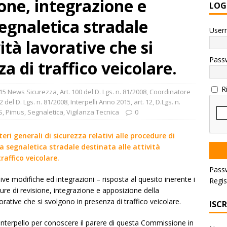
one, integrazione e
LOG
segnaletica stradale
User
ità lavorative che si
Pass
a di traffico veicolare.
R
15 News Sicurezza
,
Art. 100 del D. Lgs. n. 81/2008
,
Coordinatore
12 del D. Lgs. n. 81/2008
,
Interpelli Anno 2015, art. 12, D.Lgs. n.
S, Pimus
,
Segnaletica
,
Vigilanza Tecnica
0
ri generali di sicurezza relativi alle procedure di
a segnaletica stradale destinata alle attività
raffico veicolare.
Pass
ve modifiche ed integrazioni – risposta al quesito inerente i
Regis
edure di revisione, integrazione e apposizione della
vorative che si svolgono in presenza di traffico veicolare.
ISC
interpello per conoscere il parere di questa Commissione in