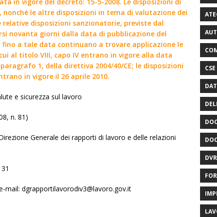
ata in vigore del decreto: 15-5-2008. Le disposizioni di
8, nonché le altre disposizioni in tema di valutazione dei
ATE
e relative disposizioni sanzionatorie, previste dal
AUT
rsi novanta giorni dalla data di pubblicazione del
; fino a tale data continuano a trovare applicazione le
COM
cui al titolo VIII, capo IV entrano in vigore alla data
paragrafo 1, della direttiva 2004/40/CE; le disposizioni
CSE
ntrano in vigore il 26 aprile 2010.
DAT
alute e sicurezza sul lavoro
DEL
08, n. 81)
DOC
Direzione Generale dei rapporti di lavoro e delle relazioni
DOC
DVR
131
FOR
e-mail: dgrapportilavorodiv3@lavoro.gov.it
IMP
LAV