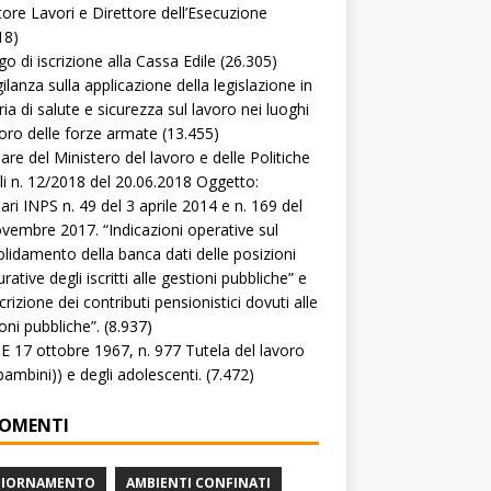
tore Lavori e Direttore dell’Esecuzione
18)
go di iscrizione alla Cassa Edile
(26.305)
gilanza sulla applicazione della legislazione in
ia di salute e sicurezza sul lavoro nei luoghi
voro delle forze armate
(13.455)
lare del Ministero del lavoro e delle Politiche
li n. 12/2018 del 20.06.2018 Oggetto:
lari INPS n. 49 del 3 aprile 2014 e n. 169 del
vembre 2017. “Indicazioni operative sul
lidamento della banca dati delle posizioni
rative degli iscritti alle gestioni pubbliche” e
crizione dei contributi pensionistici dovuti alle
oni pubbliche”.
(8.937)
 17 ottobre 1967, n. 977 Tutela del lavoro
(bambini)) e degli adolescenti.
(7.472)
OMENTI
GIORNAMENTO
AMBIENTI CONFINATI