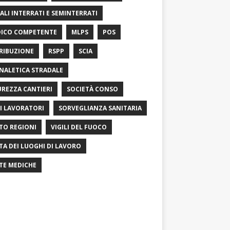
ALI INTERRATI E SEMINTERRATI
ICO COMPETENTE
MLPS
POS
RIBUZIONE
RSPP
SCIA
NALETICA STRADALE
UREZZA CANTIERI
SOCIETÀ CONSO
I LAVORATORI
SORVEGLIANZA SANITARIA
TO REGIONI
VIGILI DEL FUOCO
ITA DEI LUOGHI DI LAVORO
ITE MEDICHE