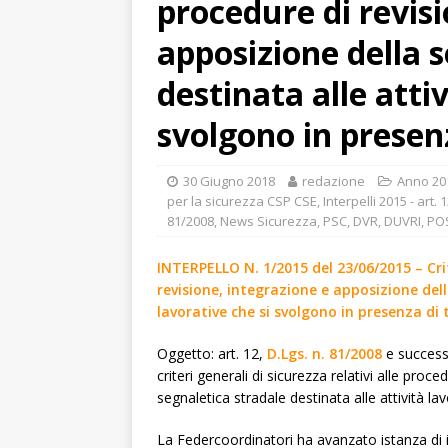
procedure di revisi
apposizione della 
destinata alle attiv
svolgono in presenz
30 Giugno 2018
redazione
Anno 20
per la sicurezza CSP CSE
,
Interpelli 2015 - art. 
81/2008
,
News Sicurezza
,
PSC, DVR, DUVRI, PO
INTERPELLO N. 1/2015 del 23/06/2015 – Crite
revisione, integrazione e apposizione dell
lavorative che si svolgono in presenza di t
Oggetto: art. 12,
D.Lgs. n. 81/2008
e successi
criteri generali di sicurezza relativi alle proc
segnaletica stradale destinata alle attività la
La Federcoordinatori ha avanzato istanza di 