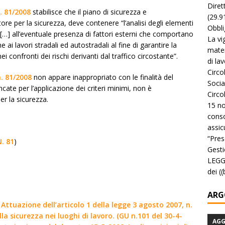
Diret
n. 81/2008
stabilisce che il piano di sicurezza e
(29.9
e per la sicurezza, deve contenere “l’analisi degli elementi
Obbli
ne: […] all’eventuale presenza di fattori esterni che comportano
La vi
e ai lavori stradali ed autostradali al fine di garantire la
mater
ei confronti dei rischi derivanti dal traffico circostante”.
di la
Circo
n. 81/2008
non appare inappropriato con le finalità del
Socia
cate per l’applicazione dei criteri minimi, non è
Circo
r la sicurezza.
15 no
conso
assicu
“Pres
N. 81
)
Gesti
LEGGE
dei (
ARG
Attuazione dell’articolo 1 della legge 3 agosto 2007, n.
lla sicurezza nei luoghi di lavoro. (GU n.101 del 30-4-
AG