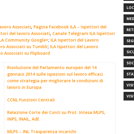
LOC
MED
lavoro Associati
,
Pagina Facebook ILA – Ispettori del
RET
tori del lavoro Associati
,
Canale Telegram ILA Ispettori
ILA Community Google+
;
ILA Ispettori del Lavoro
SEG
voro Associati su Tumblr
;
ILA Ispettori del Lavoro
SIC
ro Associati su Flipboard
SOC
Risoluzione del Parlamento europeo del 14
gennaio 2014 sulle ispezioni sul lavoro efficaci
STA
come strategia per migliorare le condizioni di
VIS
lavoro in Europa
VIS
CCNL Funzioni Centrali
Relazione Corte dei Conti su Prot. Intesa MLPS,
INPS, INAIL, AdE
MLPS – INL Trasparenza incarichi