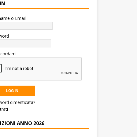
IN
name o Email
word
icordami
word dimenticata?
trati
RIZIONI ANNO 2026