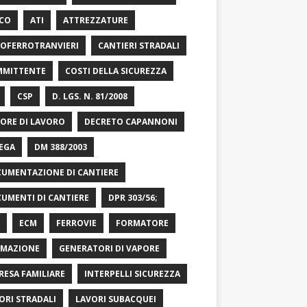
CO
ATI
ATTREZZATURE
OFERROTRANVIERI
CANTIERI STRADALI
MITTENTE
COSTI DELLA SICUREZZA
CSP
D. LGS. N. 81/2008
ORE DI LAVORO
DECRETO CAPANNONI
EGA
DM 388/2003
UMENTAZIONE DI CANTIERE
UMENTI DI CANTIERE
DPR 303/56;
ECM
FERROVIE
FORMATORE
MAZIONE
GENERATORI DI VAPORE
RESA FAMILIARE
INTERPELLI SICUREZZA
ORI STRADALI
LAVORI SUBACQUEI