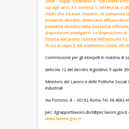
2008 – Suppl. Ordinario n. 108 ) note: Entr
cui agli artt. 17, comma 1, lettera a), e 2
rischi che ad esse rinviano, ivi comprese l
presente decreto, diventano efficaci deco
presente decreto nella Gazzetta Ufficiale
disposizioni previgenti. Le disposizioni di 
fissata dal primo comma dell’articolo 13, 
di cui al capo V del medesimo titolo VIII e
Commissione per gli interpelli in materia di s
(articolo 12 del decreto legislativo 9 aprile 20
Ministero del Lavoro e delle Politiche Sociali 
industriali
Via Fornovo, 8 – 00192 Roma Tel. 06.4683.4
pec: dgrapportilavoro.div3@pec.lavoro.gov.it 
www.lavoro.gov.it