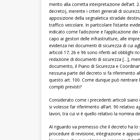
merito alla corretta interpretazione dell’art. 
decreto), inerente i criteri generali di sicurez
apposizione della segnaletica stradale destina
traffico veicolare. In particolare l’istante evid
indicato come l’adozione e l’applicazione dei cr
capo ai gestori delle infrastrutture, alle impr
evidenza nei documenti di sicurezza di cui agl
articoli 17; 26 e 96 sono riferiti ad obblighi 
redazione di documenti di sicurezza […], ment
documento, il Piano di Sicurezza e Coordinam
nessuna parte del decreto si fa riferimento a
questo art. 100. Come dunque può rientrare la
compiti previsti?
Considerato come i precedenti articoli siano rif
si volesse far riferimento all’art. 90 relativo
lavori, tra cui vi è quello relativo la nomina 
Al riguardo va premesso che il decreto ha lo sco
procedure di revisione, integrazione e apposiz