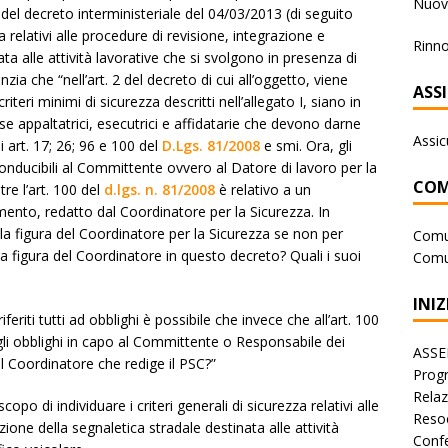
Nuova
2 del decreto interministeriale del 04/03/2013 (di seguito
za relativi alle procedure di revisione, integrazione e
Rinno
ta alle attività lavorative che si svolgono in presenza di
enzia che “nell’art. 2 del decreto di cui all’oggetto, viene
ASS
iteri minimi di sicurezza descritti nell’allegato I, siano in
ese appaltatrici, esecutrici e affidatarie che devono darne
Assic
i art. 17; 26; 96 e 100 del
D.Lgs. 81/2008
e smi. Ora, gli
riconducibili al Committente ovvero al Datore di lavoro per la
COM
re l’art. 100 del
d.lgs. n. 81/2008
è relativo a un
ento, redatto dal Coordinatore per la Sicurezza. In
lla figura del Coordinatore per la Sicurezza se non per
Comu
 figura del Coordinatore in questo decreto? Quali i suoi
Comu
INIZ
eriti tutti ad obblighi è possibile che invece che all’art. 100
 agli obblighi in capo al Committente o Responsabile dei
ASSE
del Coordinatore che redige il PSC?”
Progr
Rela
po di individuare i criteri generali di sicurezza relativi alle
Reso
ione della segnaletica stradale destinata alle attività
Conf