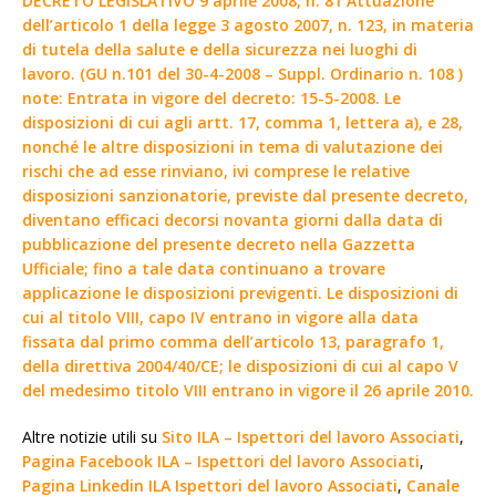
DECRETO LEGISLATIVO 9 aprile 2008, n. 81 Attuazione
dell’articolo 1 della legge 3 agosto 2007, n. 123, in materia
di tutela della salute e della sicurezza nei luoghi di
lavoro. (GU n.101 del 30-4-2008 – Suppl. Ordinario n. 108 )
note: Entrata in vigore del decreto: 15-5-2008. Le
disposizioni di cui agli artt. 17, comma 1, lettera a), e 28,
nonché le altre disposizioni in tema di valutazione dei
rischi che ad esse rinviano, ivi comprese le relative
disposizioni sanzionatorie, previste dal presente decreto,
diventano efficaci decorsi novanta giorni dalla data di
pubblicazione del presente decreto nella Gazzetta
Ufficiale; fino a tale data continuano a trovare
applicazione le disposizioni previgenti. Le disposizioni di
cui al titolo VIII, capo IV entrano in vigore alla data
fissata dal primo comma dell’articolo 13, paragrafo 1,
della direttiva 2004/40/CE; le disposizioni di cui al capo V
del medesimo titolo VIII entrano in vigore il 26 aprile 2010.
Altre notizie utili su
Sito ILA – Ispettori del lavoro Associati
,
Pagina Facebook ILA – Ispettori del lavoro Associati
,
Pagina Linkedin ILA Ispettori del lavoro Associati
,
Canale