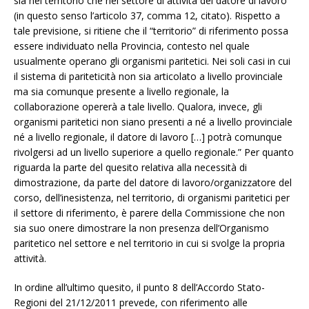
sia nel territorio che nel settore di attività del datore di lavoro
(in questo senso l’articolo 37, comma 12, citato). Rispetto a
tale previsione, si ritiene che il “territorio” di riferimento possa
essere individuato nella Provincia, contesto nel quale
usualmente operano gli organismi paritetici. Nei soli casi in cui
il sistema di pariteticità non sia articolato a livello provinciale
ma sia comunque presente a livello regionale, la
collaborazione opererà a tale livello. Qualora, invece, gli
organismi paritetici non siano presenti a né a livello provinciale
né a livello regionale, il datore di lavoro […] potrà comunque
rivolgersi ad un livello superiore a quello regionale.” Per quanto
riguarda la parte del quesito relativa alla necessità di
dimostrazione, da parte del datore di lavoro/organizzatore del
corso, dell’inesistenza, nel territorio, di organismi paritetici per
il settore di riferimento, è parere della Commissione che non
sia suo onere dimostrare la non presenza dell’Organismo
paritetico nel settore e nel territorio in cui si svolge la propria
attività.
In ordine all’ultimo quesito, il punto 8 dell’Accordo Stato-
Regioni del 21/12/2011 prevede, con riferimento alle