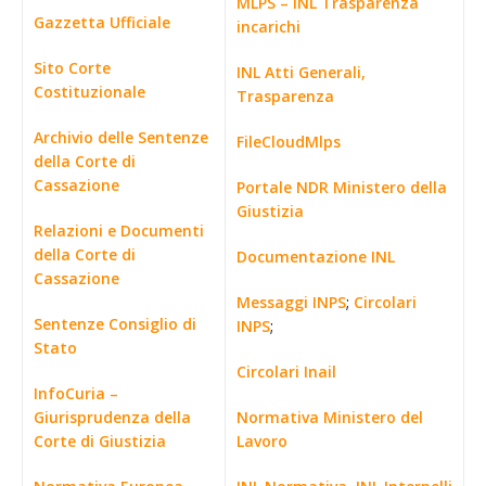
MLPS – INL Trasparenza
Gazzetta Ufficiale
incarichi
Sito Corte
INL Atti Generali,
Costituzionale
Trasparenza
Archivio delle Sentenze
FileCloudMlps
della Corte di
Cassazione
Portale NDR Ministero della
Giustizia
Relazioni e Documenti
della Corte di
Documentazione INL
Cassazione
Messaggi INPS
;
Circolari
Sentenze Consiglio di
INPS
;
Stato
Circolari Inail
InfoCuria –
Giurisprudenza della
Normativa Ministero del
Corte di Giustizia
Lavoro