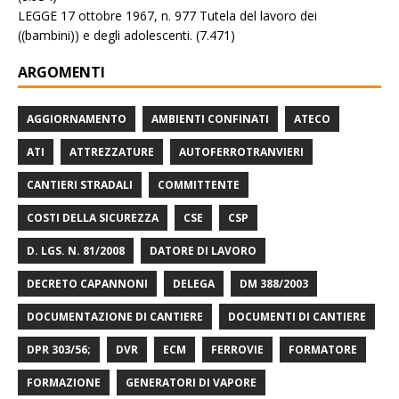
LEGGE 17 ottobre 1967, n. 977 Tutela del lavoro dei
((bambini)) e degli adolescenti.
(7.471)
ARGOMENTI
AGGIORNAMENTO
AMBIENTI CONFINATI
ATECO
ATI
ATTREZZATURE
AUTOFERROTRANVIERI
CANTIERI STRADALI
COMMITTENTE
COSTI DELLA SICUREZZA
CSE
CSP
D. LGS. N. 81/2008
DATORE DI LAVORO
DECRETO CAPANNONI
DELEGA
DM 388/2003
DOCUMENTAZIONE DI CANTIERE
DOCUMENTI DI CANTIERE
DPR 303/56;
DVR
ECM
FERROVIE
FORMATORE
FORMAZIONE
GENERATORI DI VAPORE