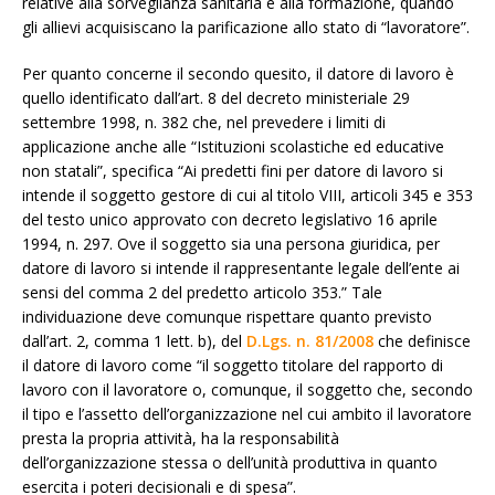
relative alla sorveglianza sanitaria e alla formazione, quando
gli allievi acquisiscano la parificazione allo stato di “lavoratore”.
Per quanto concerne il secondo quesito, il datore di lavoro è
quello identificato dall’art. 8 del decreto ministeriale 29
settembre 1998, n. 382 che, nel prevedere i limiti di
applicazione anche alle “Istituzioni scolastiche ed educative
non statali”, specifica “Ai predetti fini per datore di lavoro si
intende il soggetto gestore di cui al titolo VIII, articoli 345 e 353
del testo unico approvato con decreto legislativo 16 aprile
1994, n. 297. Ove il soggetto sia una persona giuridica, per
datore di lavoro si intende il rappresentante legale dell’ente ai
sensi del comma 2 del predetto articolo 353.” Tale
individuazione deve comunque rispettare quanto previsto
dall’art. 2, comma 1 lett. b), del
D.Lgs. n. 81/2008
che definisce
il datore di lavoro come “il soggetto titolare del rapporto di
lavoro con il lavoratore o, comunque, il soggetto che, secondo
il tipo e l’assetto dell’organizzazione nel cui ambito il lavoratore
presta la propria attività, ha la responsabilità
dell’organizzazione stessa o dell’unità produttiva in quanto
esercita i poteri decisionali e di spesa”.