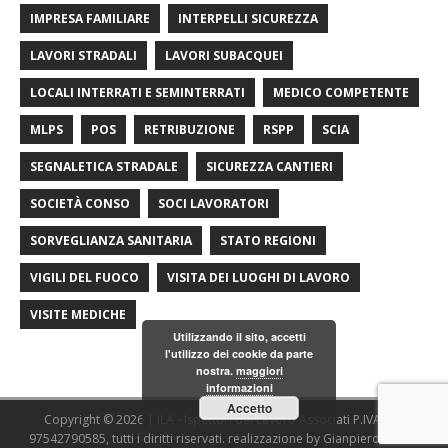
IMPRESA FAMILIARE
INTERPELLI SICUREZZA
LAVORI STRADALI
LAVORI SUBACQUEI
LOCALI INTERRATI E SEMINTERRATI
MEDICO COMPETENTE
MLPS
POS
RETRIBUZIONE
RSPP
SCIA
SEGNALETICA STRADALE
SICUREZZA CANTIERI
SOCIETÀ CONSO
SOCI LAVORATORI
SORVEGLIANZA SANITARIA
STATO REGIONI
VIGILI DEL FUOCO
VISITA DEI LUOGHI DI LAVORO
VISITE MEDICHE
Utilizzando il sito, accetti
l'utilizzo dei cookie da parte
nostra.
maggiori
informazioni
Accetto
Copyright © 2026 | ILA - Ispettori del Lavoro Associati P.IVA/C.F.
97542790585, tutti i diritti riservati. realizzazione by Gianpiero Fasulo