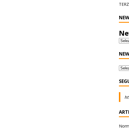
TERZ
NEW
Ne
NEW
SEG
ht
ARTI
Norma