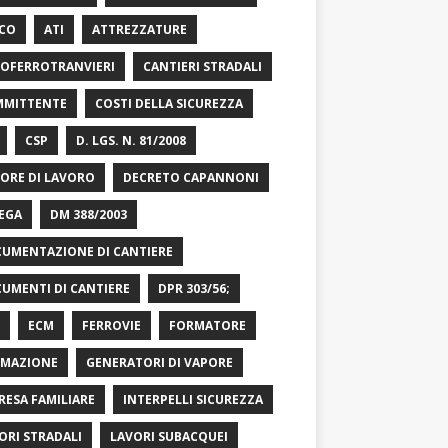
CO
ATI
ATTREZZATURE
OFERROTRANVIERI
CANTIERI STRADALI
MITTENTE
COSTI DELLA SICUREZZA
CSP
D. LGS. N. 81/2008
ORE DI LAVORO
DECRETO CAPANNONI
EGA
DM 388/2003
UMENTAZIONE DI CANTIERE
UMENTI DI CANTIERE
DPR 303/56;
ECM
FERROVIE
FORMATORE
MAZIONE
GENERATORI DI VAPORE
RESA FAMILIARE
INTERPELLI SICUREZZA
ORI STRADALI
LAVORI SUBACQUEI