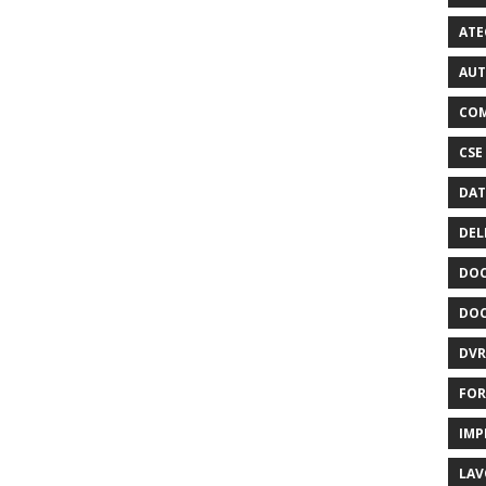
ATE
AUT
COM
CSE
DAT
DEL
DOC
DOC
DVR
FOR
IMP
LAV