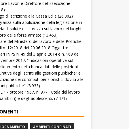
tore Lavori e Direttore dell’Esecuzione
18)
go di iscrizione alla Cassa Edile
(26.302)
gilanza sulla applicazione della legislazione in
ia di salute e sicurezza sul lavoro nei luoghi
voro delle forze armate
(13.453)
lare del Ministero del lavoro e delle Politiche
li n. 12/2018 del 20.06.2018 Oggetto:
lari INPS n. 49 del 3 aprile 2014 e n. 169 del
vembre 2017. “Indicazioni operative sul
lidamento della banca dati delle posizioni
rative degli iscritti alle gestioni pubbliche” e
crizione dei contributi pensionistici dovuti alle
oni pubbliche”.
(8.933)
 17 ottobre 1967, n. 977 Tutela del lavoro
(bambini)) e degli adolescenti.
(7.471)
OMENTI
GIORNAMENTO
AMBIENTI CONFINATI