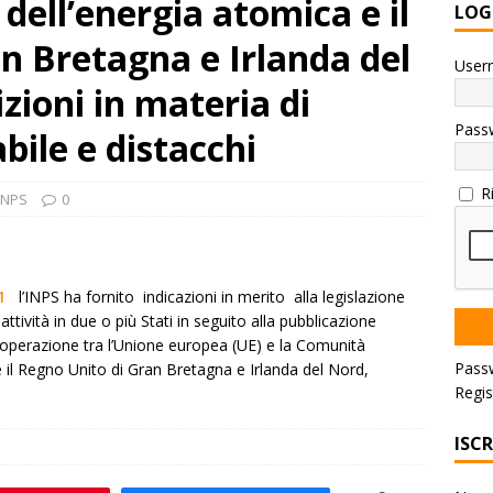
ell’energia atomica e il
LOG
n Bretagna e Irlanda del
User
zioni in materia di
Pass
abile e distacchi
R
INPS
0
1
l’INPS ha fornito indicazioni in merito alla legislazione
 attività in due o più Stati in seguito alla pubblicazione
ooperazione tra l’Unione europea (UE) e la Comunità
Pass
 il Regno Unito di Gran Bretagna e Irlanda del Nord,
Regis
ISC