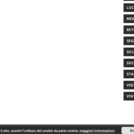
LOC
MED
RET
SEG
SIC
SOC
STA
VIS
VIS
Ac
il sito, accetti l'utilizzo dei cookie da parte nostra.
maggiori informazioni
ti P.IVA/C.F. 97542790585, tutti i diritti riservati. realizzazione by Gianpiero Fas