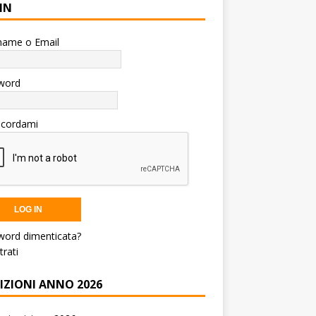
IN
name o Email
word
icordami
word dimenticata?
trati
RIZIONI ANNO 2026