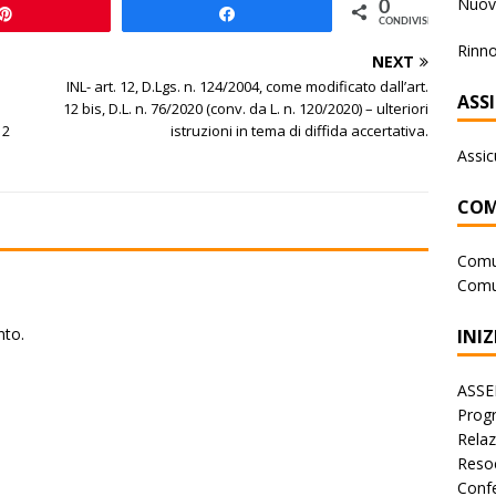
Nuova
0
Pin
Share
CONDIVISIONI
Rinno
NEXT
INL- art. 12, D.Lgs. n. 124/2004, come modificato dall’art.
ASS
12 bis, D.L. n. 76/2020 (conv. da L. n. 120/2020) – ulteriori
 2
istruzioni in tema di diffida accertativa.
Assic
COM
Comu
Comu
nto.
INIZ
ASSE
Progr
Rela
Reso
Conf