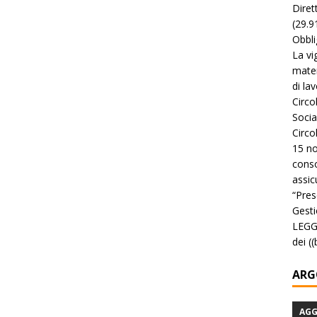
Diret
(29.9
Obbli
La vi
mater
di la
Circo
Socia
Circo
15 no
conso
assicu
“Pres
Gesti
LEGGE
dei (
ARG
AG