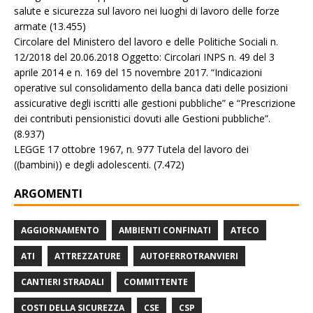
salute e sicurezza sul lavoro nei luoghi di lavoro delle forze
armate
(13.455)
Circolare del Ministero del lavoro e delle Politiche Sociali n.
12/2018 del 20.06.2018 Oggetto: Circolari INPS n. 49 del 3
aprile 2014 e n. 169 del 15 novembre 2017. “Indicazioni
operative sul consolidamento della banca dati delle posizioni
assicurative degli iscritti alle gestioni pubbliche” e “Prescrizione
dei contributi pensionistici dovuti alle Gestioni pubbliche”.
(8.937)
LEGGE 17 ottobre 1967, n. 977 Tutela del lavoro dei
((bambini)) e degli adolescenti.
(7.472)
ARGOMENTI
AGGIORNAMENTO
AMBIENTI CONFINATI
ATECO
ATI
ATTREZZATURE
AUTOFERROTRANVIERI
CANTIERI STRADALI
COMMITTENTE
COSTI DELLA SICUREZZA
CSE
CSP