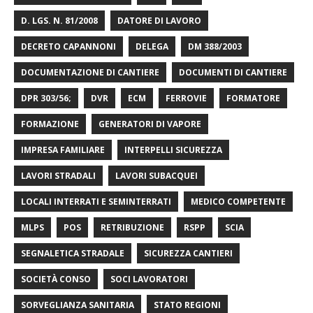
D. LGS. N. 81/2008
DATORE DI LAVORO
DECRETO CAPANNONI
DELEGA
DM 388/2003
DOCUMENTAZIONE DI CANTIERE
DOCUMENTI DI CANTIERE
DPR 303/56;
DVR
ECM
FERROVIE
FORMATORE
FORMAZIONE
GENERATORI DI VAPORE
IMPRESA FAMILIARE
INTERPELLI SICUREZZA
LAVORI STRADALI
LAVORI SUBACQUEI
LOCALI INTERRATI E SEMINTERRATI
MEDICO COMPETENTE
MLPS
POS
RETRIBUZIONE
RSPP
SCIA
SEGNALETICA STRADALE
SICUREZZA CANTIERI
SOCIETÀ CONSO
SOCI LAVORATORI
SORVEGLIANZA SANITARIA
STATO REGIONI