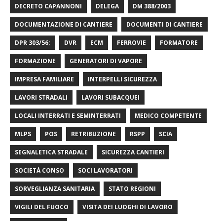
DECRETO CAPANNONI
DELEGA
DM 388/2003
DOCUMENTAZIONE DI CANTIERE
DOCUMENTI DI CANTIERE
DPR 303/56;
DVR
ECM
FERROVIE
FORMATORE
FORMAZIONE
GENERATORI DI VAPORE
IMPRESA FAMILIARE
INTERPELLI SICUREZZA
LAVORI STRADALI
LAVORI SUBACQUEI
LOCALI INTERRATI E SEMINTERRATI
MEDICO COMPETENTE
MLPS
POS
RETRIBUZIONE
RSPP
SCIA
SEGNALETICA STRADALE
SICUREZZA CANTIERI
SOCIETÀ CONSO
SOCI LAVORATORI
SORVEGLIANZA SANITARIA
STATO REGIONI
VIGILI DEL FUOCO
VISITA DEI LUOGHI DI LAVORO