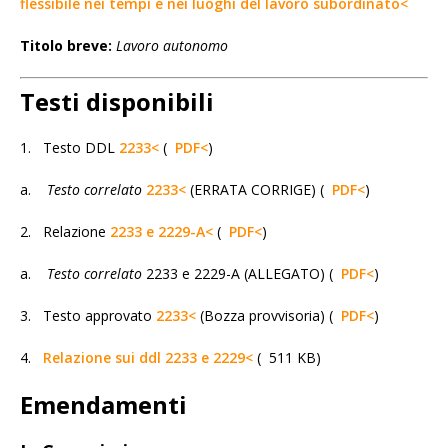
flessibile nei tempi e nei luoghi del lavoro subordinato<
Titolo breve:
Lavoro autonomo
Testi disponibili
1. Testo DDL
2233<
(
PDF<
)
a.
Testo correlato
2233<
(ERRATA CORRIGE) (
PDF<
)
2. Relazione
2233 e 2229-A<
(
PDF<
)
a.
Testo correlato
2233 e 2229-A (ALLEGATO) (
PDF<
)
3. Testo approvato
2233<
(Bozza provvisoria) (
PDF<
)
4.
Relazione sui ddl 2233 e 2229<
( 511 KB)
Emendamenti