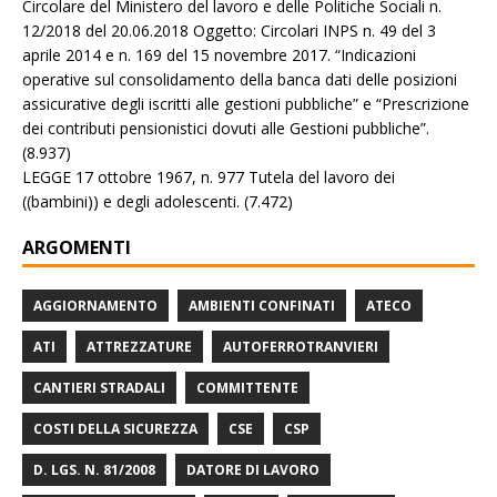
Circolare del Ministero del lavoro e delle Politiche Sociali n.
12/2018 del 20.06.2018 Oggetto: Circolari INPS n. 49 del 3
aprile 2014 e n. 169 del 15 novembre 2017. “Indicazioni
operative sul consolidamento della banca dati delle posizioni
assicurative degli iscritti alle gestioni pubbliche” e “Prescrizione
dei contributi pensionistici dovuti alle Gestioni pubbliche”.
(8.937)
LEGGE 17 ottobre 1967, n. 977 Tutela del lavoro dei
((bambini)) e degli adolescenti.
(7.472)
ARGOMENTI
AGGIORNAMENTO
AMBIENTI CONFINATI
ATECO
ATI
ATTREZZATURE
AUTOFERROTRANVIERI
CANTIERI STRADALI
COMMITTENTE
COSTI DELLA SICUREZZA
CSE
CSP
D. LGS. N. 81/2008
DATORE DI LAVORO