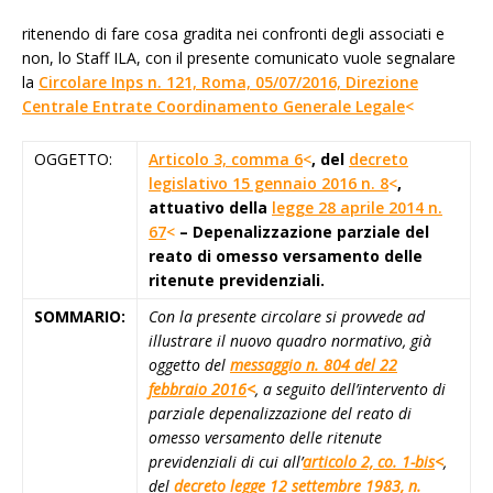
ritenendo di fare cosa gradita nei confronti degli associati e
non, lo Staff ILA, con il presente comunicato vuole segnalare
la
Circolare Inps n. 121, Roma, 05/07/2016, Direzione
Centrale Entrate Coordinamento Generale Legale
<
OGGETTO:
Articolo 3, comma 6
<
, del
decreto
legislativo 15 gennaio 2016 n. 8
<
,
attuativo della
legge 28 aprile 2014 n.
67
<
– Depenalizzazione parziale del
reato di omesso versamento delle
ritenute previdenziali.
SOMMARIO:
Con la presente circolare si provvede ad
illustrare il nuovo quadro normativo, già
oggetto del
messaggio n. 804 del 22
febbraio 2016
<
, a seguito dell’intervento di
parziale depenalizzazione del reato di
omesso versamento delle ritenute
previdenziali di cui all’
articolo 2, co. 1-bis
<
,
del
decreto legge 12 settembre 1983, n.