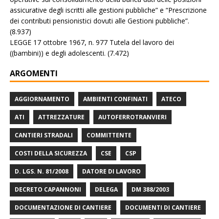
assicurative degli iscritti alle gestioni pubbliche” e “Prescrizione
dei contributi pensionistici dovuti alle Gestioni pubbliche”.
(8.937)
LEGGE 17 ottobre 1967, n. 977 Tutela del lavoro dei
((bambini)) e degli adolescenti.
(7.472)
ARGOMENTI
AGGIORNAMENTO
AMBIENTI CONFINATI
ATECO
ATI
ATTREZZATURE
AUTOFERROTRANVIERI
CANTIERI STRADALI
COMMITTENTE
COSTI DELLA SICUREZZA
CSE
CSP
D. LGS. N. 81/2008
DATORE DI LAVORO
DECRETO CAPANNONI
DELEGA
DM 388/2003
DOCUMENTAZIONE DI CANTIERE
DOCUMENTI DI CANTIERE