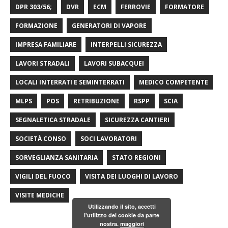
DPR 303/56;
DVR
ECM
FERROVIE
FORMATORE
FORMAZIONE
GENERATORI DI VAPORE
IMPRESA FAMILIARE
INTERPELLI SICUREZZA
LAVORI STRADALI
LAVORI SUBACQUEI
LOCALI INTERRATI E SEMINTERRATI
MEDICO COMPETENTE
MLPS
POS
RETRIBUZIONE
RSPP
SCIA
SEGNALETICA STRADALE
SICUREZZA CANTIERI
SOCIETÀ CONSO
SOCI LAVORATORI
SORVEGLIANZA SANITARIA
STATO REGIONI
VIGILI DEL FUOCO
VISITA DEI LUOGHI DI LAVORO
VISITE MEDICHE
Utilizzando il sito, accetti
l'utilizzo dei cookie da parte
nostra.
maggiori