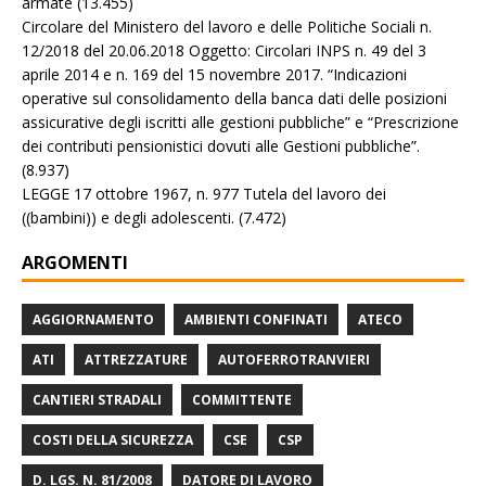
armate
(13.455)
Circolare del Ministero del lavoro e delle Politiche Sociali n.
12/2018 del 20.06.2018 Oggetto: Circolari INPS n. 49 del 3
aprile 2014 e n. 169 del 15 novembre 2017. “Indicazioni
operative sul consolidamento della banca dati delle posizioni
assicurative degli iscritti alle gestioni pubbliche” e “Prescrizione
dei contributi pensionistici dovuti alle Gestioni pubbliche”.
(8.937)
LEGGE 17 ottobre 1967, n. 977 Tutela del lavoro dei
((bambini)) e degli adolescenti.
(7.472)
ARGOMENTI
AGGIORNAMENTO
AMBIENTI CONFINATI
ATECO
ATI
ATTREZZATURE
AUTOFERROTRANVIERI
CANTIERI STRADALI
COMMITTENTE
COSTI DELLA SICUREZZA
CSE
CSP
D. LGS. N. 81/2008
DATORE DI LAVORO