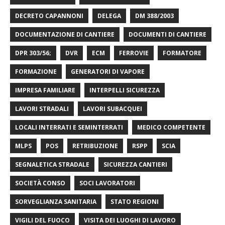
DECRETO CAPANNONI
DELEGA
DM 388/2003
DOCUMENTAZIONE DI CANTIERE
DOCUMENTI DI CANTIERE
DPR 303/56;
DVR
ECM
FERROVIE
FORMATORE
FORMAZIONE
GENERATORI DI VAPORE
IMPRESA FAMILIARE
INTERPELLI SICUREZZA
LAVORI STRADALI
LAVORI SUBACQUEI
LOCALI INTERRATI E SEMINTERRATI
MEDICO COMPETENTE
MLPS
POS
RETRIBUZIONE
RSPP
SCIA
SEGNALETICA STRADALE
SICUREZZA CANTIERI
SOCIETÀ CONSO
SOCI LAVORATORI
SORVEGLIANZA SANITARIA
STATO REGIONI
VIGILI DEL FUOCO
VISITA DEI LUOGHI DI LAVORO