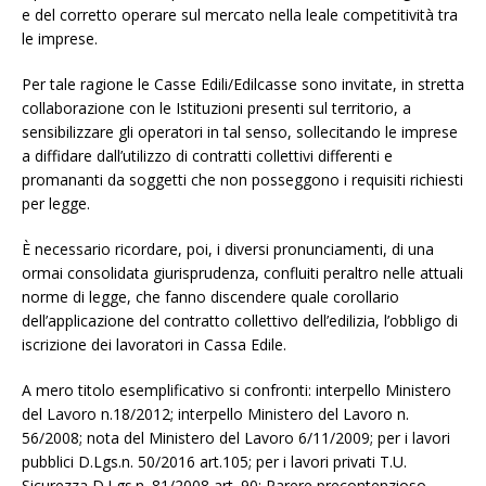
e del corretto operare sul mercato nella leale competitività tra
le imprese.
Per tale ragione le Casse Edili/Edilcasse sono invitate, in stretta
collaborazione con le Istituzioni presenti sul territorio, a
sensibilizzare gli operatori in tal senso, sollecitando le imprese
a diffidare dall’utilizzo di contratti collettivi differenti e
promananti da soggetti che non posseggono i requisiti richiesti
per legge.
È necessario ricordare, poi, i diversi pronunciamenti, di una
ormai consolidata giurisprudenza, confluiti peraltro nelle attuali
norme di legge, che fanno discendere quale corollario
dell’applicazione del contratto collettivo dell’edilizia, l’obbligo di
iscrizione dei lavoratori in Cassa Edile.
A mero titolo esemplificativo si confronti: interpello Ministero
del Lavoro n.18/2012; interpello Ministero del Lavoro n.
56/2008; nota del Ministero del Lavoro 6/11/2009; per i lavori
pubblici D.Lgs.n. 50/2016 art.105; per i lavori privati T.U.
Sicurezza D.Lgs.n. 81/2008 art. 90; Parere precontenzioso