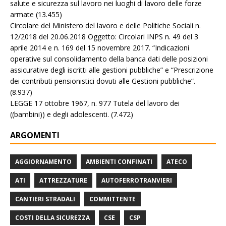
salute e sicurezza sul lavoro nei luoghi di lavoro delle forze
armate
(13.455)
Circolare del Ministero del lavoro e delle Politiche Sociali n.
12/2018 del 20.06.2018 Oggetto: Circolari INPS n. 49 del 3
aprile 2014 e n. 169 del 15 novembre 2017. “Indicazioni
operative sul consolidamento della banca dati delle posizioni
assicurative degli iscritti alle gestioni pubbliche” e “Prescrizione
dei contributi pensionistici dovuti alle Gestioni pubbliche”.
(8.937)
LEGGE 17 ottobre 1967, n. 977 Tutela del lavoro dei
((bambini)) e degli adolescenti.
(7.472)
ARGOMENTI
AGGIORNAMENTO
AMBIENTI CONFINATI
ATECO
ATI
ATTREZZATURE
AUTOFERROTRANVIERI
CANTIERI STRADALI
COMMITTENTE
COSTI DELLA SICUREZZA
CSE
CSP