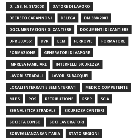
D. LGS. N. 81/2008
DATORE DI LAVORO
DECRETO CAPANNONI
DELEGA
DM 388/2003
DOCUMENTAZIONE DI CANTIERE
DOCUMENTI DI CANTIERE
DPR 303/56;
DVR
ECM
FERROVIE
FORMATORE
FORMAZIONE
GENERATORI DI VAPORE
IMPRESA FAMILIARE
INTERPELLI SICUREZZA
LAVORI STRADALI
LAVORI SUBACQUEI
LOCALI INTERRATI E SEMINTERRATI
MEDICO COMPETENTE
MLPS
POS
RETRIBUZIONE
RSPP
SCIA
SEGNALETICA STRADALE
SICUREZZA CANTIERI
SOCIETÀ CONSO
SOCI LAVORATORI
SORVEGLIANZA SANITARIA
STATO REGIONI