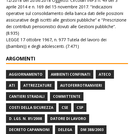
12/2018 del 20.06.2018 Oggetto: Circolari INPS n. 49 del 3
aprile 2014 e n. 169 del 15 novembre 2017. “Indicazioni
operative sul consolidamento della banca dati delle posizioni
assicurative degli iscritti alle gestioni pubbliche” e “Prescrizione
dei contributi pensionistici dovuti alle Gestioni pubbliche”.
(8.935)
LEGGE 17 ottobre 1967, n. 977 Tutela del lavoro dei
((bambini)) e degli adolescenti.
(7.471)
ARGOMENTI
AGGIORNAMENTO
AMBIENTI CONFINATI
ATECO
ATI
ATTREZZATURE
AUTOFERROTRANVIERI
CANTIERI STRADALI
COMMITTENTE
COSTI DELLA SICUREZZA
CSE
CSP
D. LGS. N. 81/2008
DATORE DI LAVORO
DECRETO CAPANNONI
DELEGA
DM 388/2003