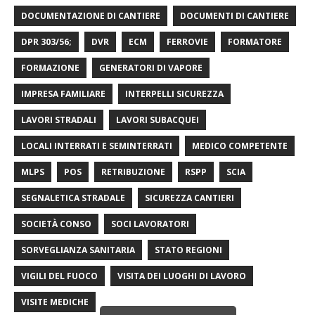
DOCUMENTAZIONE DI CANTIERE
DOCUMENTI DI CANTIERE
DPR 303/56;
DVR
ECM
FERROVIE
FORMATORE
FORMAZIONE
GENERATORI DI VAPORE
IMPRESA FAMILIARE
INTERPELLI SICUREZZA
LAVORI STRADALI
LAVORI SUBACQUEI
LOCALI INTERRATI E SEMINTERRATI
MEDICO COMPETENTE
MLPS
POS
RETRIBUZIONE
RSPP
SCIA
SEGNALETICA STRADALE
SICUREZZA CANTIERI
SOCIETÀ CONSO
SOCI LAVORATORI
SORVEGLIANZA SANITARIA
STATO REGIONI
VIGILI DEL FUOCO
VISITA DEI LUOGHI DI LAVORO
VISITE MEDICHE