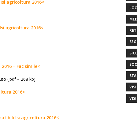
c Isi agricoltura 2016<
LOC
MED
Isi agricoltura 2016<
RET
SEG
SIC
SOC
 2016 – Fac simile<
STA
buto (.pdf – 268 kb)
VIS
oltura 2016<
VIS
atibili Isi agricoltura 2016<