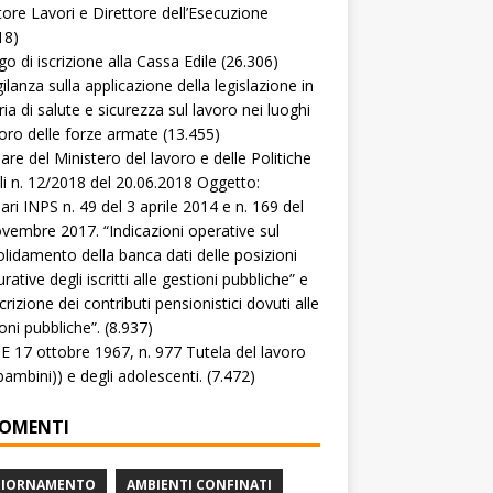
tore Lavori e Direttore dell’Esecuzione
18)
go di iscrizione alla Cassa Edile
(26.306)
gilanza sulla applicazione della legislazione in
ia di salute e sicurezza sul lavoro nei luoghi
voro delle forze armate
(13.455)
lare del Ministero del lavoro e delle Politiche
li n. 12/2018 del 20.06.2018 Oggetto:
lari INPS n. 49 del 3 aprile 2014 e n. 169 del
vembre 2017. “Indicazioni operative sul
lidamento della banca dati delle posizioni
rative degli iscritti alle gestioni pubbliche” e
crizione dei contributi pensionistici dovuti alle
oni pubbliche”.
(8.937)
 17 ottobre 1967, n. 977 Tutela del lavoro
(bambini)) e degli adolescenti.
(7.472)
OMENTI
GIORNAMENTO
AMBIENTI CONFINATI