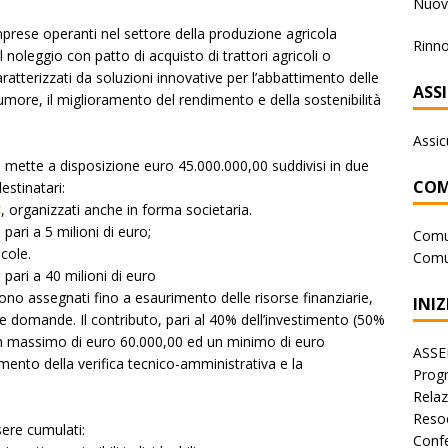
Nuova
imprese operanti nel settore della produzione agricola
Rinno
il noleggio con patto di acquisto di trattori agricoli o
aratterizzati da soluzioni innovative per l’abbattimento delle
ASS
 rumore, il miglioramento del rendimento e della sostenibilità
Assic
il mette a disposizione euro 45.000.000,00 suddivisi in due
COM
estinatari:
<
, organizzati anche in forma societaria.
pari a 5 milioni di euro;
Comu
cole.
Comu
 pari a 40 milioni di euro
no assegnati fino a esaurimento delle risorse finanziarie,
INIZ
le domande. Il contributo, pari al 40% dell’investimento (50%
r un massimo di euro 60.000,00 ed un minimo di euro
ASSE
ento della verifica tecnico-amministrativa e la
Progr
Rela
Reso
sere cumulati:
Conf