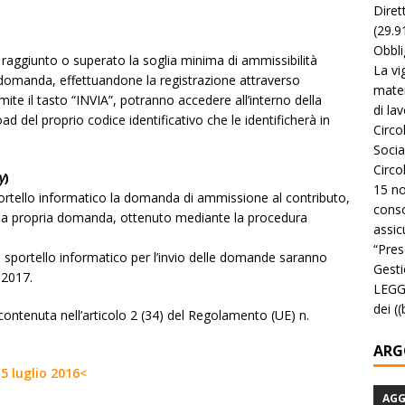
Diret
(29.9
Obbli
raggiunto o superato la soglia minima di ammissibilità
La vi
a domanda, effettuandone la registrazione attraverso
mater
ite il tasto “INVIA”, potranno accedere all’interno della
di la
d del proprio codice identificativo che le identificherà in
Circo
Socia
Circo
y
)
15 no
ortello informatico la domanda di ammissione al contributo,
conso
o alla propria domanda, ottenuto mediante la procedura
assicu
“Pres
lo sportello informatico per l’invio delle domande saranno
Gesti
 2017.
LEGGE
dei (
contenuta nell’articolo 2 (34) del Regolamento (UE) n.
ARG
5 luglio 2016<
AG