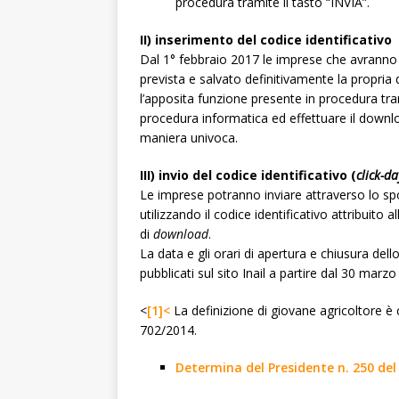
procedura tramite il tasto “INVIA”.
II) inserimento del codice identificativo
Dal 1° febbraio 2017 le imprese che avranno 
prevista e salvato definitivamente la propri
l’apposita funzione presente in procedura tram
procedura informatica ed effettuare il downloa
maniera univoca.
III) invio del codice identificativo (
click-da
Le imprese potranno inviare attraverso lo sp
utilizzando il codice identificativo attribuit
di
download
.
La data e gli orari di apertura e chiusura del
pubblicati sul sito Inail a partire dal 30 marzo
<
[1]<
La definizione di giovane agricoltore è 
702/2014.
Determina del Presidente n. 250 del 