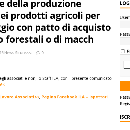
re della produzione
LOG
ei prodotti agricoli per
User
eggio con patto di acquisto
Pass
 o forestali o di macch
R
16 News Sicurezza
0
egli associati e non, lo Staff ILA, con il presente comunicato
16<
l Lavoro Associati<
<
,
Pagina Facebook ILA – Ispettori
Pass
Regis
ISC