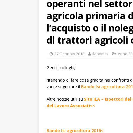
operanti nel setto
agricola primaria d
l’acquisto o il nol
di trattori agricoli
27 Gennaio 2018
ilaadminʹ
Anno 20
Gentili colleghi,
ritenendo di fare cosa gradita nei confronti d
vuole segnalare il
Bando Isi agricoltura 20
Altre notizie utili su
Sito ILA – Ispettori de
del Lavoro Associati<
<
Bando Isi agricoltura 2016<