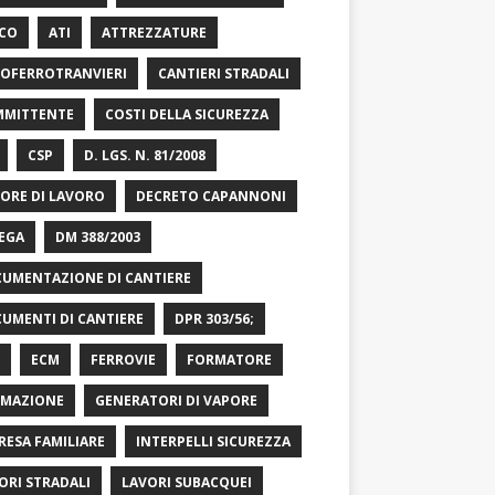
CO
ATI
ATTREZZATURE
OFERROTRANVIERI
CANTIERI STRADALI
MITTENTE
COSTI DELLA SICUREZZA
CSP
D. LGS. N. 81/2008
ORE DI LAVORO
DECRETO CAPANNONI
EGA
DM 388/2003
UMENTAZIONE DI CANTIERE
UMENTI DI CANTIERE
DPR 303/56;
ECM
FERROVIE
FORMATORE
MAZIONE
GENERATORI DI VAPORE
RESA FAMILIARE
INTERPELLI SICUREZZA
ORI STRADALI
LAVORI SUBACQUEI