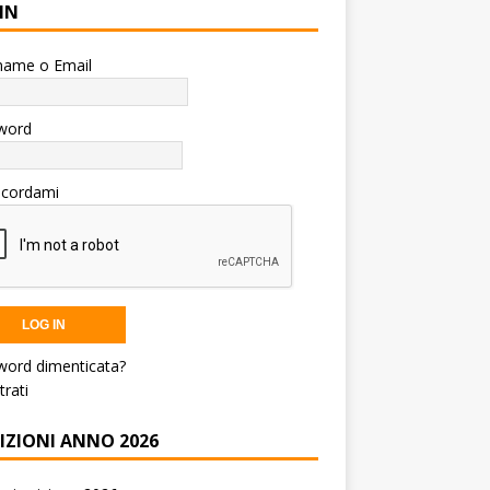
IN
name o Email
word
icordami
word dimenticata?
trati
RIZIONI ANNO 2026