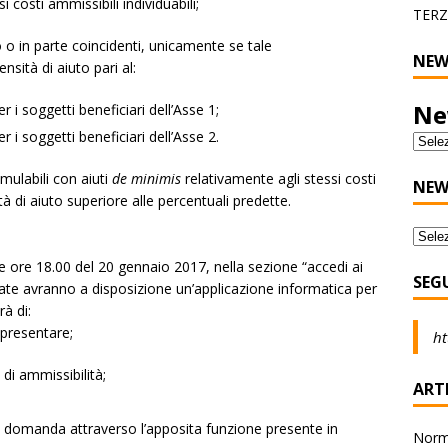
 costi ammissibili individuabili;
TERZ
 o in parte coincidenti, unicamente se tale
NEW
sità di aiuto pari al:
Ne
r i soggetti beneficiari dell’Asse 1;
r i soggetti beneficiari dell’Asse 2.
umulabili con aiuti
de minimis
relativamente agli stessi costi
NEW
à di aiuto superiore alle percentuali predette.
 ore 18.00 del 20 gennaio 2017, nella sezione “accedi ai
SEG
strate avranno a disposizione un’applicazione informatica per
à di:
 presentare;
ht
 di ammissibilità;
ARTI
ia domanda attraverso l’apposita funzione presente in
Norma