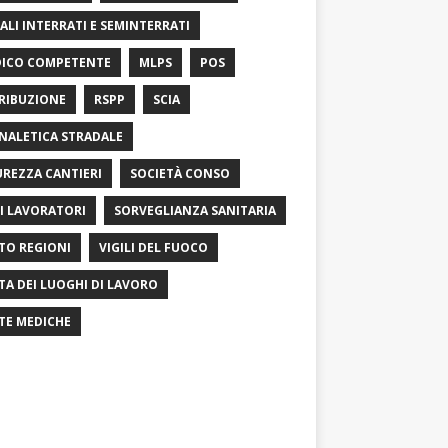
ALI INTERRATI E SEMINTERRATI
ICO COMPETENTE
MLPS
POS
RIBUZIONE
RSPP
SCIA
NALETICA STRADALE
UREZZA CANTIERI
SOCIETÀ CONSO
I LAVORATORI
SORVEGLIANZA SANITARIA
TO REGIONI
VIGILI DEL FUOCO
ITA DEI LUOGHI DI LAVORO
ITE MEDICHE