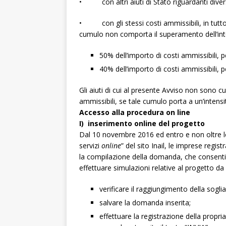
• con altri aiuti di Stato riguardanti diversi
• con gli stessi costi ammissibili, in tutto
cumulo non comporta il superamento dell’inten
50% dell’importo di costi ammissibili, pe
40% dell’importo di costi ammissibili, pe
Gli aiuti di cui al presente Avviso non sono c
ammissibili, se tale cumulo porta a un’intensit
Accesso alla procedura on line
I) inserimento online del progetto
Dal 10 novembre 2016 ed entro e non oltre le
servizi
online
” del sito Inail, le imprese regi
la compilazione della domanda, che consentir
effettuare simulazioni relative al progetto da
verificare il raggiungimento della soglia
salvare la domanda inserita;
effettuare la registrazione della propr