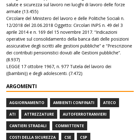
salute e sicurezza sul lavoro nei luoghi di lavoro delle forze
armate
(13.455)
Circolare del Ministero del lavoro e delle Politiche Sociali n.
12/2018 del 20.06.2018 Oggetto: Circolari INPS n. 49 del 3
aprile 2014 e n. 169 del 15 novembre 2017. “Indicazioni
operative sul consolidamento della banca dati delle posizioni
assicurative degli iscritti alle gestioni pubbliche” e “Prescrizione
dei contributi pensionistici dovuti alle Gestioni pubbliche”.
(8.937)
LEGGE 17 ottobre 1967, n. 977 Tutela del lavoro dei
((bambini)) e degli adolescenti.
(7.472)
ARGOMENTI
AGGIORNAMENTO
AMBIENTI CONFINATI
ATECO
ATI
ATTREZZATURE
AUTOFERROTRANVIERI
CANTIERI STRADALI
COMMITTENTE
COSTI DELLA SICUREZZA
CSE
CSP