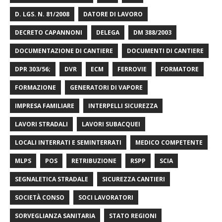
D. LGS. N. 81/2008
DATORE DI LAVORO
DECRETO CAPANNONI
DELEGA
DM 388/2003
DOCUMENTAZIONE DI CANTIERE
DOCUMENTI DI CANTIERE
DPR 303/56;
DVR
ECM
FERROVIE
FORMATORE
FORMAZIONE
GENERATORI DI VAPORE
IMPRESA FAMILIARE
INTERPELLI SICUREZZA
LAVORI STRADALI
LAVORI SUBACQUEI
LOCALI INTERRATI E SEMINTERRATI
MEDICO COMPETENTE
MLPS
POS
RETRIBUZIONE
RSPP
SCIA
SEGNALETICA STRADALE
SICUREZZA CANTIERI
SOCIETÀ CONSO
SOCI LAVORATORI
SORVEGLIANZA SANITARIA
STATO REGIONI