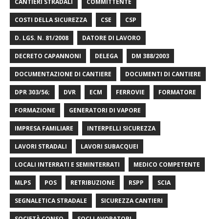
CANTIERI STRADALI
COMMITTENTE
COSTI DELLA SICUREZZA
CSE
CSP
D. LGS. N. 81/2008
DATORE DI LAVORO
DECRETO CAPANNONI
DELEGA
DM 388/2003
DOCUMENTAZIONE DI CANTIERE
DOCUMENTI DI CANTIERE
DPR 303/56;
DVR
ECM
FERROVIE
FORMATORE
FORMAZIONE
GENERATORI DI VAPORE
IMPRESA FAMILIARE
INTERPELLI SICUREZZA
LAVORI STRADALI
LAVORI SUBACQUEI
LOCALI INTERRATI E SEMINTERRATI
MEDICO COMPETENTE
MLPS
POS
RETRIBUZIONE
RSPP
SCIA
SEGNALETICA STRADALE
SICUREZZA CANTIERI
SOCIETÀ CONSO
SOCI LAVORATORI